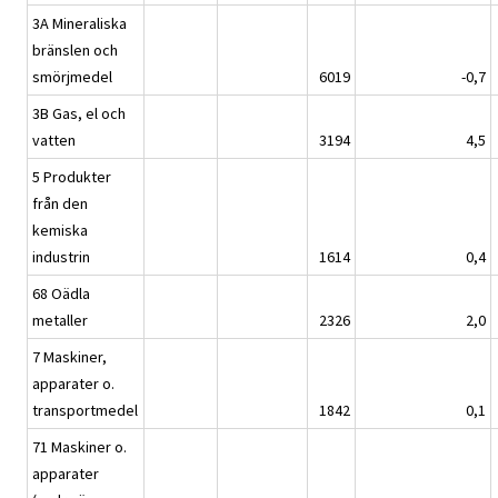
3A Mineraliska
bränslen och
smörjmedel
6019
-0,7
3B Gas, el och
vatten
3194
4,5
5 Produkter
från den
kemiska
industrin
1614
0,4
68 Oädla
metaller
2326
2,0
7 Maskiner,
apparater o.
transportmedel
1842
0,1
71 Maskiner o.
apparater