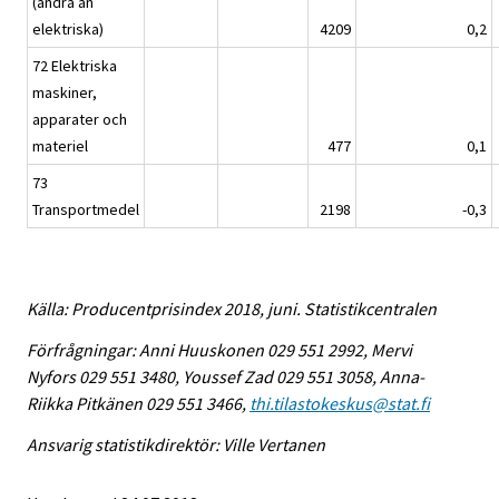
(andra än
elektriska)
4209
0,2
72 Elektriska
maskiner,
apparater och
materiel
477
0,1
73
Transportmedel
2198
-0,3
Källa: Producentprisindex 2018, juni. Statistikcentralen
Förfrågningar: Anni Huuskonen 029 551 2992, Mervi
Nyfors 029 551 3480, Youssef Zad 029 551 3058, Anna-
Riikka Pitkänen 029 551 3466,
thi.tilastokeskus@stat.fi
Ansvarig statistikdirektör: Ville Vertanen