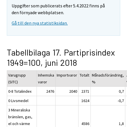
Uppgifter som publicerats efter 5.4.2022 finns på
den förnyade webbplatsen.
Gå till den nya statistiksidan.
Tabellbilaga 17. Partiprisindex
1949=100, juni 2018
Varugrupp
Inhemska
Importvaror
Totalt
Månadsförändring,
(SITC)
varor
%
0-8 Totalindex
2476
2040
2371
0,7
0 Livsmedel
1624
-0,7
3 Mineraliska
bränslen, gas,
el och värme
4586
1,8