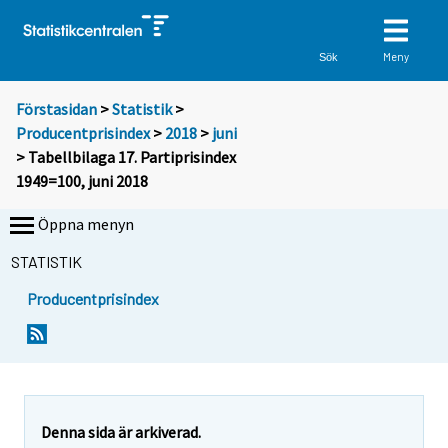
Meny
Sök
Förstasidan
>
Statistik
>
Producentprisindex
>
2018
>
juni
> Tabellbilaga 17. Partiprisindex
1949=100, juni 2018
Öppna menyn
STATISTIK
Producentprisindex
Denna sida är arkiverad.