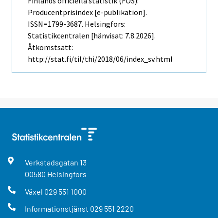
Finlands officiella statistik (FOS):
Producentprisindex [e-publikation].
ISSN=1799-3687. Helsingfors:
Statistikcentralen [hänvisat: 7.8.2026].
Åtkomstsätt:
http://stat.fi/til/thi/2018/06/index_sv.html
Verkstadsgatan
13
00580
Helsingfors
Växel
029 551 1000
Informationstjänst
029 551 2220