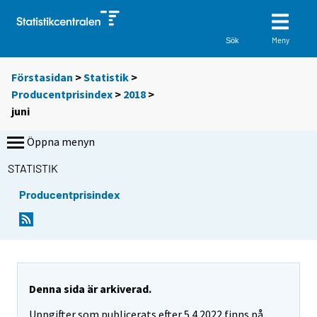
Meny
Sök
Förstasidan
>
Statistik
>
Producentprisindex
>
2018
>
juni
Öppna menyn
STATISTIK
Producentprisindex
Denna sida är arkiverad.
Uppgifter som publicerats efter 5.4.2022 finns på