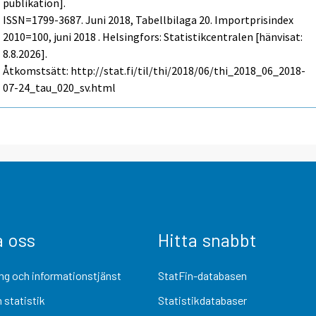
publikation].
ISSN=1799-3687.
Juni
2018, Tabellbilaga 20. Importprisindex
2010=100, juni 2018 . Helsingfors: Statistikcentralen [hänvisat:
8.8.2026].
Åtkomstsätt: http://stat.fi/til/thi/2018/06/thi_2018_06_2018-
07-24_tau_020_sv.html
a oss
Hitta snabbt
ng och informationstjänst
StatFin-databasen
 statistik
Statistikdatabaser