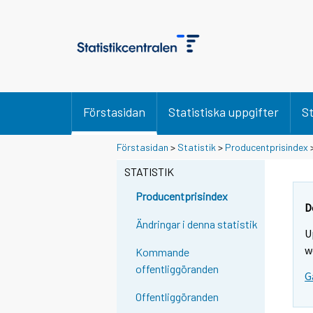
Förstasidan
Statistiska uppgifter
St
Förstasidan
>
Statistik
>
Producentprisindex
STATISTIK
Producentprisindex
D
Ändringar i denna statistik
U
w
Kommande
offentliggöranden
G
Offentliggöranden