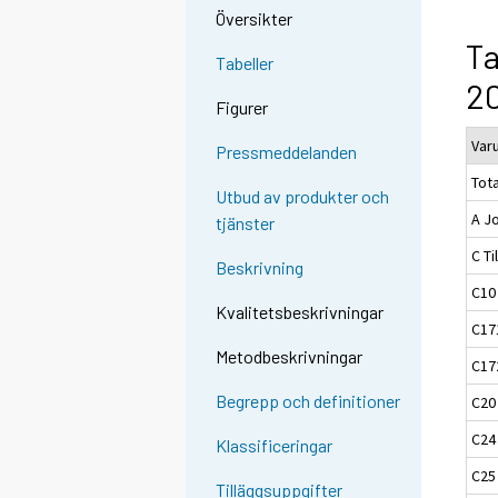
Översikter
Ta
Tabeller
20
Figurer
Var
Pressmeddelanden
Tota
Utbud av produkter och
A J
tjänster
C Ti
Beskrivning
C10
Kvalitetsbeskrivningar
C17
Metodbeskrivningar
C17
Begrepp och definitioner
C20
C24 
Klassificeringar
C25
Tilläggsuppgifter