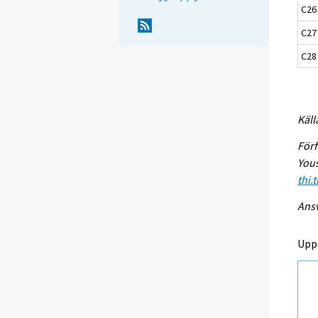
C26 
C27 
C28 
Käll
Förf
Yous
thi.
Ansv
Upp