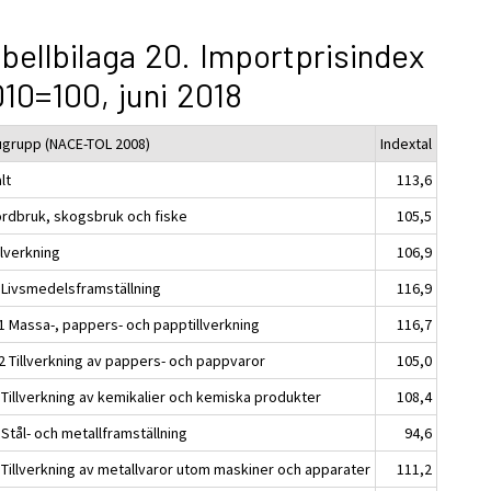
bellbilaga 20. Importprisindex
10=100, juni 2018
ugrupp (NACE-TOL 2008)
Indextal
lt
113,6
ordbruk, skogsbruk och fiske
105,5
llverkning
106,9
 Livsmedelsframställning
116,9
1 Massa-, pappers- och papptillverkning
116,7
2 Tillverkning av pappers- och pappvaror
105,0
 Tillverkning av kemikalier och kemiska produkter
108,4
Stål- och metallframställning
94,6
 Tillverkning av metallvaror utom maskiner och apparater
111,2