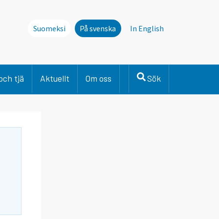
Suomeksi
På svenska
In English
och tjä
Aktuellt
Om oss
Sök