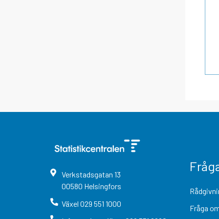
Fråg
Verkstadsgatan
13
00580
Helsingfors
Rådgivni
Växel
029 551 1000
Fråga om