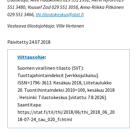
551 3480, Youssef Zad 029 551 3058, Anna-Riikka Pitkänen
029 551 3466,
thi.tilastokeskus@stat.fi
Vastaava tilastojohtaja: Ville Vertanen
Päivitetty 24.07.2018
Viittausohje
:
Suomen virallinen tilasto (SVT):
Tuottajahintaindeksit [verkkojulkaisu].
ISSN=1796-3613.
Kesäkuu
2018, Liitetaulukko
20. Tuontihintaindeksi 2010=100, kesäkuu 2018
. Helsinki: Tilastokeskus [viitattu: 7.8.2026].
Saantitapa:
https://stat.fi/til/thi/2018/06/thi_2018_06_20
18-07-24_tau_020_fi.html