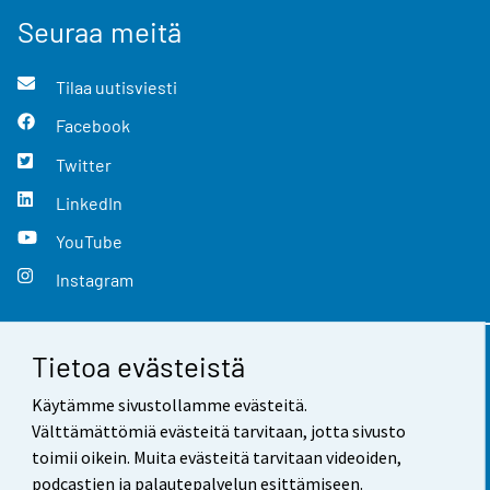
Seuraa meitä
Tilaa uutisviesti
Facebook
Twitter
LinkedIn
YouTube
Instagram
Tietoa evästeistä
Yhteystiedot
Käytämme sivustollamme evästeitä.
Palaute
Välttämättömiä evästeitä tarvitaan, jotta sivusto
toimii oikein. Muita evästeitä tarvitaan videoiden,
Käyttöehdot
podcastien ja palautepalvelun esittämiseen.