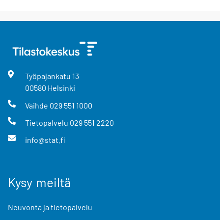
Työpajankatu
13
00580
Helsinki
Vaihde
029 551 1000
Tietopalvelu
029 551 2220
info@stat.fi
Kysy meiltä
Neuvonta ja tietopalvelu