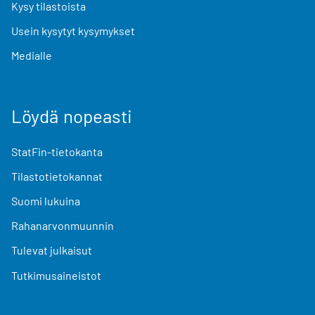
Kysy tilastoista
Usein kysytyt kysymykset
Medialle
Löydä nopeasti
StatFin-tietokanta
Tilastotietokannat
Suomi lukuina
Rahanarvonmuunnin
Tulevat julkaisut
Tutkimusaineistot