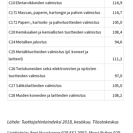
C10 Elintarvikkeiden valmistus
116,9
C171 Massan, paperin, kartongin ja pahvin valmistus
116,7
C172 Paperi-, kartonki- ja pahvituotteiden valmistus
105,0
C20 Kemikaalien ja kemiallisten tuotteiden valmistus
108,4
C24 Metallien jalostus
94,6
C25 Metallituotteiden valmistus (pl. koneet ja
laitteet)
111,2
C26 Tietokoneiden sekä elektronisten ja optisten
tuotteiden valmistus
97,0
C27 Sähkölaitteiden valmistus
105,0
C28 Muiden koneiden ja laitteiden valmistus
108,2
Lähde: Tuottajahintaindeksi 2018, kesäkuu. Tilastokeskus
Lisätietoja: Anni Huuskonen 029 551 2992, Mervi Nyfors 029