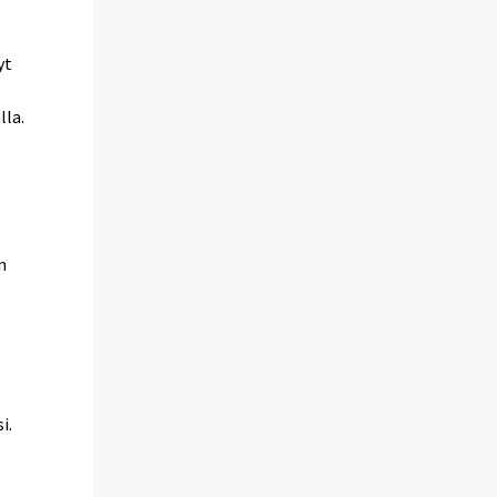
yt
lla.
n
-
i.