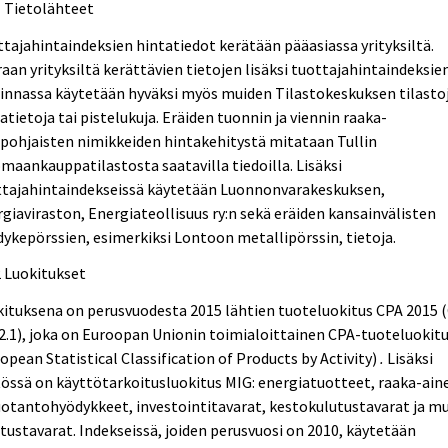
1 Tietolähteet
tajahintaindeksien hintatiedot kerätään pääasiassa yrityksiltä.
aan yrityksiltä kerättävien tietojen lisäksi tuottajahintaindeksie
innassa käytetään hyväksi myös muiden Tilastokeskuksen tilasto
atietoja tai pistelukuja. Eräiden tuonnin ja viennin raaka-
pohjaisten nimikkeiden hintakehitystä mitataan Tullin
maankauppatilastosta saatavilla tiedoilla. Lisäksi
ttajahintaindekseissä käytetään Luonnonvarakeskuksen,
giaviraston, Energiateollisuus ry:n sekä eräiden kansainvälisten
ykepörssien, esimerkiksi Lontoon metallipörssin, tietoja.
2 Luokitukset
ituksena on perusvuodesta 2015 lähtien tuoteluokitus CPA 2015 
 2.1), joka on Euroopan Unionin toimialoittainen CPA-tuoteluokit
opean Statistical Classification of Products by Activity)
.
Lisäksi
össä on käyttötarkoitusluokitus MIG: energiatuotteet, raaka-ain
uotantohyödykkeet, investointitavarat, kestokulutustavarat ja m
tustavarat. Indekseissä, joiden perusvuosi on 2010, käytetään