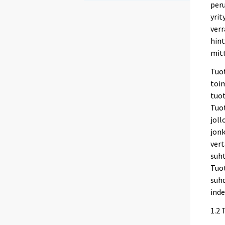
peru
yrit
verr
hint
mitt
Tuot
toim
tuo
Tuo
jol
jonk
vert
suht
Tuot
suhd
inde
1.2 