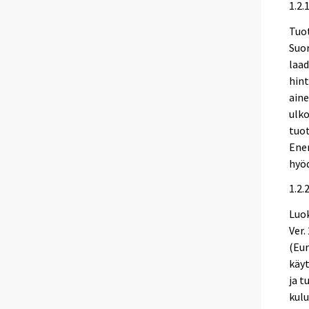
1.2.
Tuot
Suor
laad
hint
aine
ulko
tuo
Ener
hyöd
1.2.
Luok
Ver.
(Eur
käyt
ja t
kulu