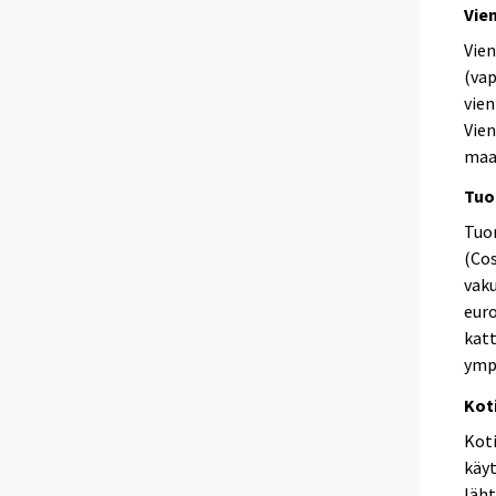
Vie
Vien
(vap
vien
Vien
maat
Tuo
Tuon
(Cos
vak
euro
katt
ymp
Kot
Kot
käyt
läht