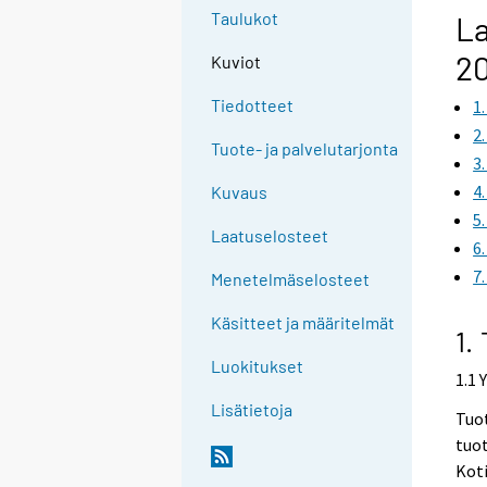
Taulukot
La
2
Kuviot
Tiedotteet
1
2
Tuote- ja palvelutarjonta
3
4
Kuvaus
5
Laatuselosteet
6
7
Menetelmäselosteet
Käsitteet ja määritelmät
1.
Luokitukset
1.1 
Lisätietoja
Tuot
tuot
Kot