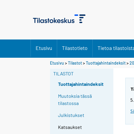
Etusivu
Tilastotieto
Tietoa tilastoist
Etusivu
>
Tilastot
>
Tuottajahintaindeksit
>
20
TILASTOT
Tuottajahintaindeksit
T
Muutoksia tässä
5
tilastossa
S
Julkistukset
Katsaukset