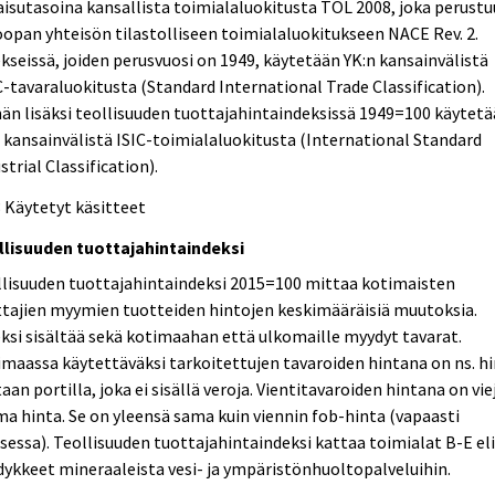
aisutasoina kansallista toimialaluokitusta TOL 2008, joka perustu
opan yhteisön tilastolliseen toimialaluokitukseen NACE Rev. 2.
kseissä, joiden perusvuosi on 1949, käytetään YK:n kansainvälistä
-tavaraluokitusta (Standard International Trade Classification).
n lisäksi teollisuuden tuottajahintaindeksissä 1949=100 käytet
 kansainvälistä ISIC-toimialaluokitusta (International Standard
strial Classification).
3 Käytetyt käsitteet
llisuuden tuottajahintaindeksi
llisuuden tuottajahintaindeksi 2015=100 mittaa kotimaisten
tajien myymien tuotteiden hintojen keskimääräisiä muutoksia.
ksi sisältää sekä kotimaahan että ulkomaille myydyt tavarat.
maassa käytettäväksi tarkoitettujen tavaroiden hintana on ns. h
aan portilla, joka ei sisällä veroja. Vientitavaroiden hintana on vie
a hinta. Se on yleensä sama kuin viennin fob-hinta (vapaasti
sessa). Teollisuuden tuottajahintaindeksi kattaa toimialat B-E el
ykkeet mineraaleista vesi- ja ympäristönhuoltopalveluihin.