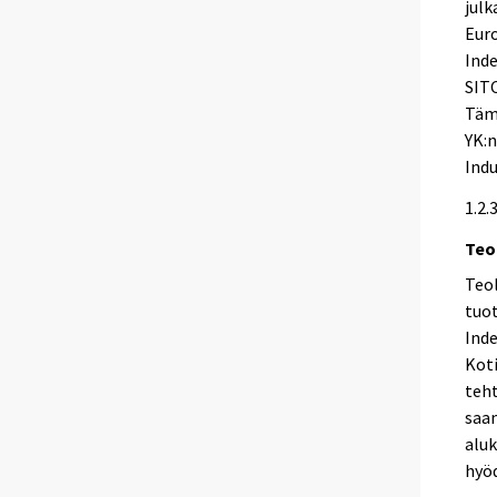
julk
Euro
Inde
SITC
Tämä
YK:n
Indu
1.2.
Teo
Teo
tuot
Inde
Koti
teht
saam
aluk
hyöd