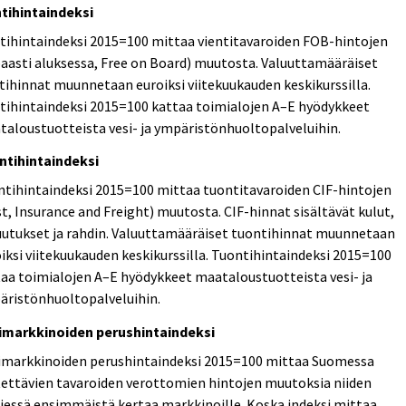
ntihintaindeksi
tihintaindeksi 2015=100 mittaa vientitavaroiden FOB-hintojen
aasti aluksessa, Free on Board) muutosta. Valuuttamääräiset
tihinnat muunnetaan euroiksi viitekuukauden keskikurssilla.
tihintaindeksi 2015=100 kattaa toimialojen A–E hyödykkeet
aloustuotteista vesi- ja ympäristönhuoltopalveluihin.
ntihintaindeksi
tihintaindeksi 2015=100 mittaa tuontitavaroiden CIF-hintojen
t, Insurance and Freight) muutosta. CIF-hinnat sisältävät kulut,
uutukset ja rahdin. Valuuttamääräiset tuontihinnat muunnetaan
iksi viitekuukauden keskikurssilla. Tuontihintaindeksi 2015=100
aa toimialojen A–E hyödykkeet maataloustuotteista vesi- ja
äristönhuoltopalveluihin.
imarkkinoiden perushintaindeksi
imarkkinoiden perushintaindeksi 2015=100 mittaa Suomessa
ettävien tavaroiden verottomien hintojen muutoksia niiden
iessä ensimmäistä kertaa markkinoille. Koska indeksi mittaa