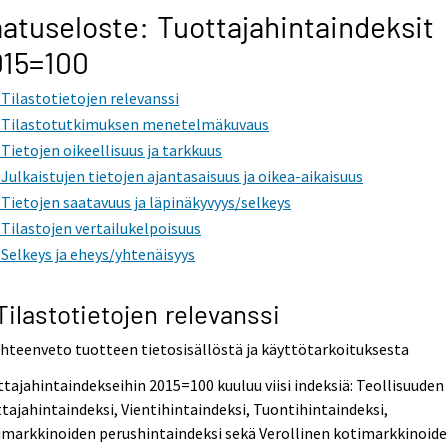
atuseloste: Tuottajahintaindeksit
015=100
. Tilastotietojen relevanssi
. Tilastotutkimuksen menetelmäkuvaus
. Tietojen oikeellisuus ja tarkkuus
. Julkaistujen tietojen ajantasaisuus ja oikea-aikaisuus
. Tietojen saatavuus ja läpinäkyvyys/selkeys
. Tilastojen vertailukelpoisuus
. Selkeys ja eheys/yhtenäisyys
 Tilastotietojen relevanssi
Yhteenveto tuotteen tietosisällöstä ja käyttötarkoituksesta
tajahintaindekseihin 2015=100 kuuluu viisi indeksiä: Teollisuuden
tajahintaindeksi, Vientihintaindeksi, Tuontihintaindeksi,
imarkkinoiden perushintaindeksi sekä Verollinen kotimarkkinoid