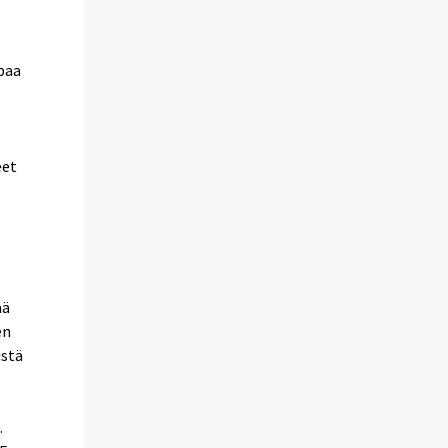
paa
eet
ää
en
istä
.