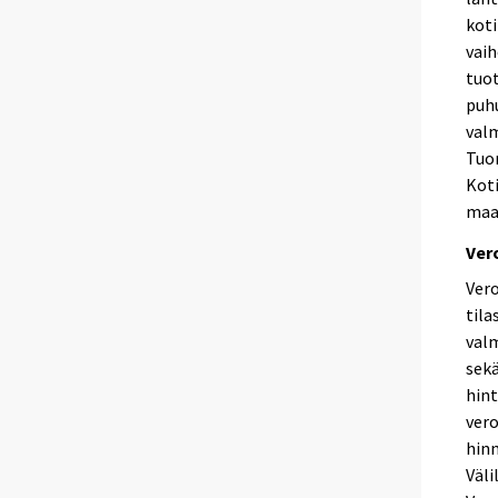
kot
vaih
tuot
puh
valm
Tuon
Kot
maa
Ver
Vero
tila
valm
sekä
hint
vero
hinn
Väli