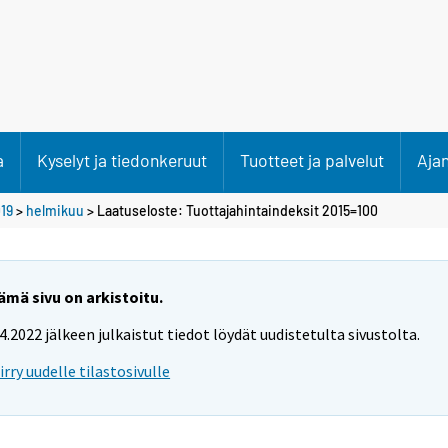
a
Kyselyt ja tiedonkeruut
Tuotteet ja palvelut
Aja
19
>
helmikuu
> Laatuseloste: Tuottajahintaindeksit 2015=100
ämä sivu on arkistoitu.
.4.2022 jälkeen julkaistut tiedot löydät uudistetulta sivustolta.
iirry uudelle tilastosivulle