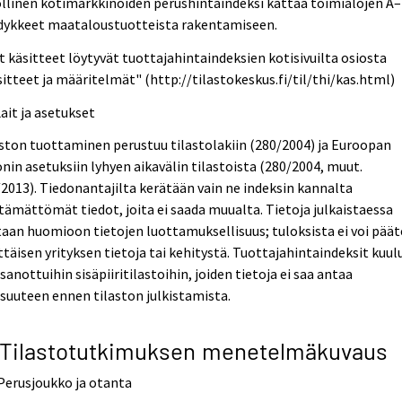
llinen kotimarkkinoiden perushintaindeksi kattaa toimialojen A–
dykkeet maataloustuotteista rakentamiseen.
 käsitteet löytyvät tuottajahintaindeksien kotisivuilta osiosta
itteet ja määritelmät" (http://tilastokeskus.fi/til/thi/kas.html)
Lait ja asetukset
ston tuottaminen perustuu tilastolakiin (280/2004) ja Euroopan
nin asetuksiin lyhyen aikavälin tilastoista (280/2004, muut.
2013). Tiedonantajilta kerätään vain ne indeksin kannalta
tämättömät tiedot, joita ei saada muualta. Tietoja julkaistaessa
aan huomioon tietojen luottamuksellisuus; tuloksista ei voi päät
ttäisen yrityksen tietoja tai kehitystä. Tuottajahintaindeksit kuul
 sanottuihin sisäpiiritilastoihin, joiden tietoja ei saa antaa
isuuteen ennen tilaston julkistamista.
 Tilastotutkimuksen menetelmäkuvaus
 Perusjoukko ja otanta