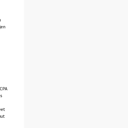
n
jen
(CPA
us
eet
uut