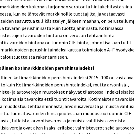
imarkkinoiden kokonaistarjonnan verotonta hintakehitystä siinä
eessa, kun ne lähtevät markkinoille tuottajilta, ja vastaavasti
teiden saavuttua tullikäsittelyn jälkeen maahan, on perustellum
ua tavaran perushinnasta kuin tuottajahinnasta. Kotimaassa
istettujen tavaroiden hintana on veroton tehtaanhinta.
titavaroiden hintana on tuonnin CIF-hinta, johon lisätään tullit.
imarkkinoiden perushintaindeksi kattaa toimialojen A–F hyödykk
taloustuotteista rakentamiseen.
ollinen kotimarkkinoiden perushintaindeksi
llinen kotimarkkinoiden perushintaindeksi 2015=100 on vastaava
sto kuin Kotimarkkinoiden perushintaindeksi, mutta arvonlisä-,
iste- ja autoverojen muutokset näkyvät tilastossa. Indeksi sisält
 kotimaisia tavaroita että tuontitavaroita. Kotimaisten tavaroid
a muodostuu tehtaanhinnasta, arvonlisäverosta ja muista välillis
ista. Tuontitavaroiden hinta puolestaan muodostuu tuonnin CIF-
asta, tulleista, arvonlisäverosta ja muista välillisistä veroista.
llisiä veroja ovat alv:n lisäksi erilaiset valmisteverot sekä autovero