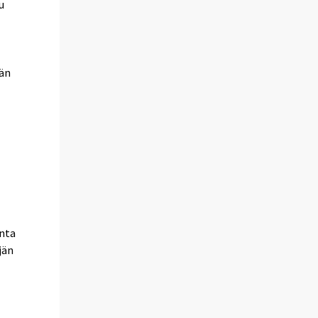
u
ään
inta
jän
i