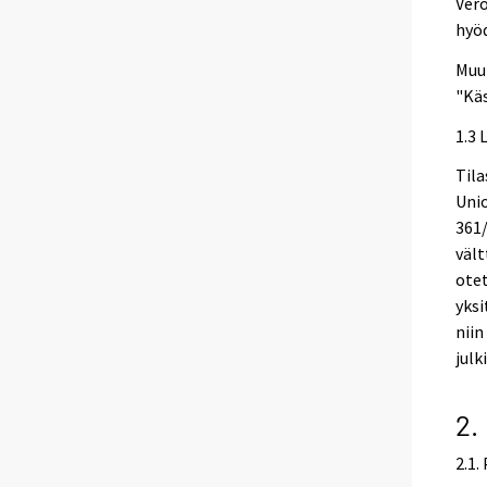
Vero
hyö
Muut
"Käs
1.3 
Tila
Unio
361/
vält
otet
yksi
niin
julk
2.
2.1.