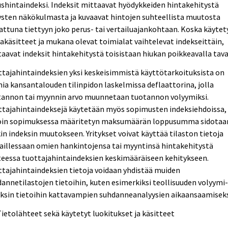
shintaindeksi. Indeksit mittaavat hyödykkeiden hintakehitystä
ysten näkökulmasta ja kuvaavat hintojen suhteellista muutosta
attuna tiettyyn joko perus- tai vertailuajankohtaan. Koska käytet
akäsitteet ja mukana olevat toimialat vaihtelevat indekseittäin,
aavat indeksit hintakehitystä toisistaan hiukan poikkeavalla tava
tajahintaindeksien yksi keskeisimmistä käyttötarkoituksista on
ia kansantalouden tilinpidon laskelmissa deflaattorina, jolla
tannon tai myynnin arvo muunnetaan tuotannon volyymiksi.
ttajahintaindeksejä käytetään myös sopimusten indeksiehdoissa,
loin sopimuksessa määritetyn maksumäärän loppusumma sidotaa
in indeksin muutokseen. Yritykset voivat käyttää tilaston tietoja
aillessaan omien hankintojensa tai myyntinsä hintakehitystä
eessa tuottajahintaindeksien keskimääräiseen kehitykseen.
tajahintaindeksien tietoja voidaan yhdistää muiden
annetilastojen tietoihin, kuten esimerkiksi teollisuuden volyymi
ksin tietoihin kattavampien suhdanneanalyysien aikaansaamiseks
Tietolähteet sekä käytetyt luokitukset ja käsitteet