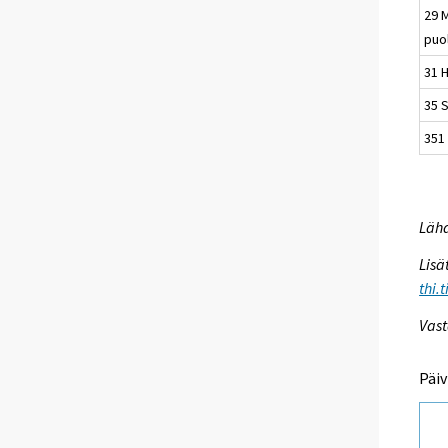
29 
puo
31 
35 S
351 
Lähd
Lisä
thi.
Vast
Päiv