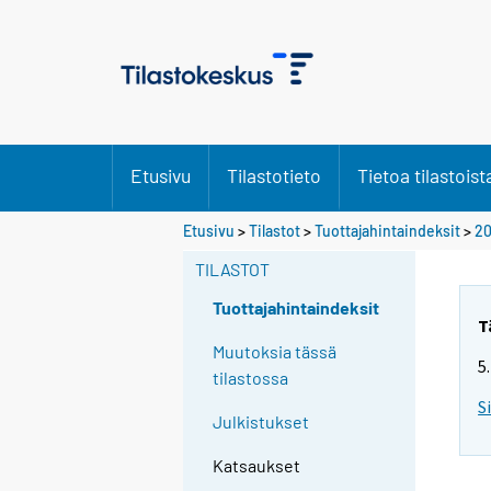
Etusivu
Tilastotieto
Tietoa tilastoist
Etusivu
>
Tilastot
>
Tuottajahintaindeksit
>
20
TILASTOT
Tuottajahintaindeksit
T
Muutoksia tässä
5
tilastossa
S
Julkistukset
Katsaukset