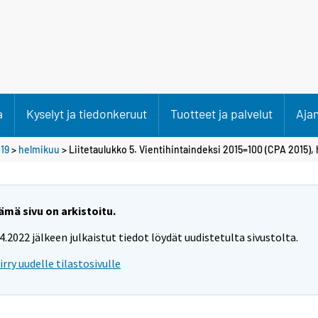
a
Kyselyt ja tiedonkeruut
Tuotteet ja palvelut
Aja
19
>
helmikuu
> Liitetaulukko 5. Vientihintaindeksi 2015=100 (CPA 2015),
ämä sivu on arkistoitu.
.4.2022 jälkeen julkaistut tiedot löydät uudistetulta sivustolta.
iirry uudelle tilastosivulle