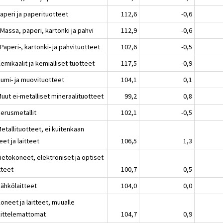
aperi ja paperituotteet
112,6
-0,6
Massa, paperi, kartonki ja pahvi
112,9
-0,6
Paperi-, kartonki- ja pahvituotteet
102,6
-0,5
emikaalit ja kemialliset tuotteet
117,5
-0,9
Kumi- ja muovituotteet
104,1
0,1
uut ei-metalliset mineraalituotteet
99,2
0,8
Perusmetallit
102,1
-0,5
etallituotteet, ei kuitenkaan
et ja laitteet
106,5
1,3
ietokoneet, elektroniset ja optiset
tteet
100,7
0,5
Sähkölaitteet
104,0
0,0
oneet ja laitteet, muualle
kittelemattomat
104,7
0,9