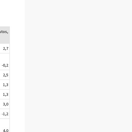
utos,
2,7
-0,2
2,5
1,3
1,3
3,0
-1,2
4,0