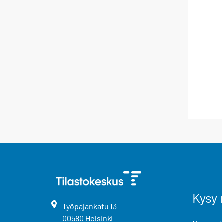
Kysy 
Työpajankatu
13
00580
Helsinki