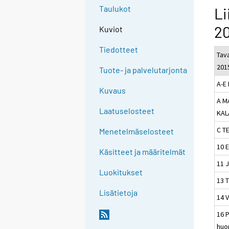
Taulukot
Li
20
Kuviot
Tiedotteet
Tav
201
Tuote- ja palvelutarjonta
A-E
Kuvaus
A M
Laatuselosteet
KAL
C T
Menetelmäselosteet
10 E
Käsitteet ja määritelmät
11 
Luokitukset
13 T
Lisätietoja
14 
16 P
huon