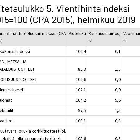
itetaulukko 5. Vientihintaindeksi
15=100 (CPA 2015), helmikuu 2019
araryhmät tuoteluokan mukaan (CPA
Pisteluku
Kuukausimuutos,
Vuosimu
5)
%
%
 Kokonaisindeksi
106,4
0,1
AA-, METSÄ- JA
ATALOUSTUOTTEET
85,3
1,5
EOLLISUUSTUOTTEET
106,6
0,0
lintarvikkeet
102,1
-0,9
Juomat
104,2
5,6
ekstiilit
97,5
1,5
Vaatteet
100,1
-0,3
uutavara, puu- ja korkkituotteet (pl.
ekalut); olki- ja punontatuotteet
105,6
-0,8