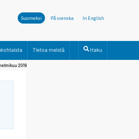
Suomeksi
På svenska
In English
nkohtaista
Tietoa meistä
Haku
 helmikuu 2019