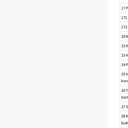
17 P
171 
172 
20 K
22 
23 M
24 
25 M
kone
26 T
tuo
27 
28 K
luo