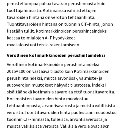
perustellumpaa puhua tavaran perushinnasta kuin
tuottajahinnasta. Kotimaassa valmistettujen
tavaroiden hintana on veroton tehtaanhinta.
Tuontitavaroiden hintana on tuonnin CIF-hinta, johon
lisätään tullit. Kotimarkkinoiden perushintaindeksi
kattaa toimialojen A–F hyödykkeet
maataloustuotteista rakentamiseen.
Verollinen kotimarkkinoiden perushintaindeksi
Verollinen kotimarkkinoiden perushintaindeksi
2015=100 on vastaava tilasto kuin Kotimarkkinoiden
perushintaindeksi, mutta arvonlisä-, valmiste- ja
autoverojen muutokset näkyvät tilastossa. Indeksi
sisältää sekä kotimaisia tavaroita että tuontitavaroita.
Kotimaisten tavaroiden hinta muodostuu
tehtaanhinnasta, arvonlisäverosta ja muista välillisistä
veroista. Tuontitavaroiden hinta puolestaan muodostuu
tuonnin CIF-hinnasta, tulleista, arvonlisäverosta ja
muista välillisistä veroista. Välillisiä veroja ovat alv:n