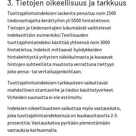
3. Tietojen oikeellisuus ja tarkkuus
Tuottajahintaindeksien laskenta perustuu noin 1500
tiedonantajalta kerättyihin yli 5500 hintatietoon.
Tietojen ja tiedonantajien lukumäärät vaihtelevat
indekseittäin: esimerkiksi Teollisuuden
tuottajahintaindeksi käsittää yhteensä noin 3000
hintatietoa. Indeksit mittaavat hyödykkeiden
hintakehitystä yritysten näkökulmasta ja kuvaavat
hintojen suhteellista muutosta verrattuna tiettyyn
joko perus- tai vertailuajankohtaan.
Tuottajahintaindeksien tarkkuuteen vaikuttavat
mahdollinen otantavirhe ja tiedon käsittelyvirheet.
Virheiden suuruutta ei ole estimoitu
Indeksien oikeellisuuteen vaikuttaa myös vastauskato,
joka tuottajahintaindekseissä on kuukausitasolla 2-5
prosenttia. Vastauskatoa pyritään pienentämään
vastauksia karhuamalla.