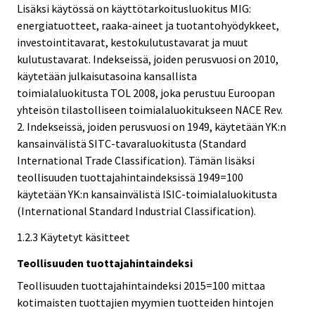
Lisäksi käytössä on käyttötarkoitusluokitus MIG:
energiatuotteet, raaka-aineet ja tuotantohyödykkeet,
investointitavarat, kestokulutustavarat ja muut
kulutustavarat. Indekseissä, joiden perusvuosi on 2010,
käytetään julkaisutasoina kansallista
toimialaluokitusta TOL 2008, joka perustuu Euroopan
yhteisön tilastolliseen toimialaluokitukseen NACE Rev.
2. Indekseissä, joiden perusvuosi on 1949, käytetään YK:n
kansainvälistä SITC-tavaraluokitusta (Standard
International Trade Classification). Tämän lisäksi
teollisuuden tuottajahintaindeksissä 1949=100
käytetään YK:n kansainvälistä ISIC-toimialaluokitusta
(International Standard Industrial Classification).
1.2.3 Käytetyt käsitteet
Teollisuuden tuottajahintaindeksi
Teollisuuden tuottajahintaindeksi 2015=100 mittaa
kotimaisten tuottajien myymien tuotteiden hintojen