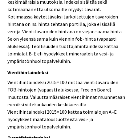
keskimääräisiä muutoksia. Indeksi sisältää sekä
kotimaahan että ulkomaille myydyt tavarat.
Kotimaassa käytettäväksi tarkoitettujen tavaroiden
hintana on ns. hinta tehtaan portilla, joka ei sisällä
veroja. Vientitavaroiden hintana on viejän saama hinta.
Se on yleensä sama kuin viennin fob-hinta (vapaasti
aluksessa). Teollisuuden tuottajahintaindeksi kattaa
toimialat B-E eli hyödykkeet mineraaleista vesi- ja
ympäristönhuoltopalveluihin.
Vientihintaindeksi
Vientihintaindeksi 2015=100 mittaa vientitavaroiden
FOB-hintojen (vapaasti aluksessa, Free on Board)
muutosta. Valuuttamääräiset vientihinnat muunnetaan
euroiksi viitekuukauden keskikurssilla.
Vientihintaindeksi 2015=100 kattaa toimialojen A–E
hyödykkeet maataloustuotteista vesi- ja
ympäristönhuoltopalveluihin.
Tuontihintaindeksi