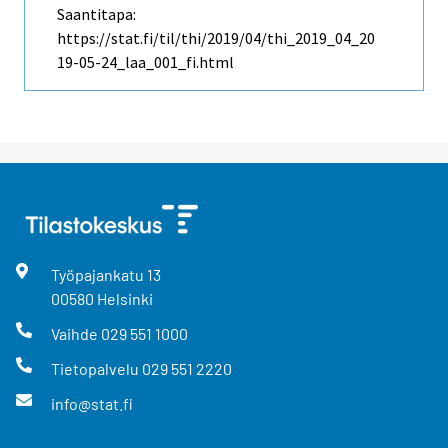
Saantitapa:
https://stat.fi/til/thi/2019/04/thi_2019_04_20
19-05-24_laa_001_fi.html
Työpajankatu
13
00580
Helsinki
Vaihde
029 551 1000
Tietopalvelu
029 551 2220
info@stat.fi