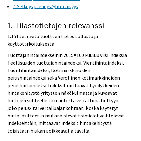
7. Selkeys ja eheys/yhtenäisyys
1. Tilastotietojen relevanssi
1.1 Yhteenveto tuotteen tietosisällöstä ja
käyttötarkoituksesta
Tuottajahintaindekseihin 2015=100 kuuluu viisi indeksiä:
Teollisuuden tuottajahintaindeksi, Vientihintaindeksi,
Tuontihintaindeksi, Kotimarkkinoiden
perushintaindeksi sekä Verollinen kotimarkkinoiden
perushintaindeksi. Indeksit mittaavat hyödykkeiden
hintakehitystä yritysten näkökulmasta ja kuvaavat
hintojen suhteellista muutosta verrattuna tiettyyn
joko perus- tai vertailuajankohtaan. Koska käytetyt
hintakäsitteet ja mukana olevat toimialat vaihtelevat
indekseittäin, mittaavat indeksit hintakehitystä
toisistaan hiukan poikkeavalla tavalla.