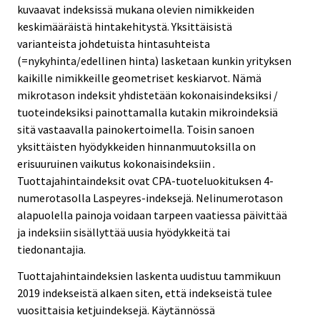
kuvaavat indeksissä mukana olevien nimikkeiden
keskimääräistä hintakehitystä. Yksittäisistä
varianteista johdetuista hintasuhteista
(=nykyhinta/edellinen hinta) lasketaan kunkin yrityksen
kaikille nimikkeille geometriset keskiarvot. Nämä
mikrotason indeksit yhdistetään kokonaisindeksiksi /
tuoteindeksiksi painottamalla kutakin mikroindeksiä
sitä vastaavalla painokertoimella. Toisin sanoen
yksittäisten hyödykkeiden hinnanmuutoksilla on
erisuuruinen vaikutus kokonaisindeksiin
.
Tuottajahintaindeksit ovat CPA-tuoteluokituksen 4-
numerotasolla Laspeyres-indeksejä. Nelinumerotason
alapuolella painoja voidaan tarpeen vaatiessa päivittää
ja indeksiin sisällyttää uusia hyödykkeitä tai
tiedonantajia.
Tuottajahintaindeksien laskenta uudistuu tammikuun
2019 indekseistä alkaen siten, että indekseistä tulee
vuosittaisia ketjuindeksejä. Käytännössä