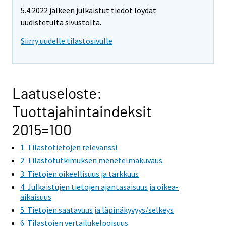
5.4.2022 jälkeen julkaistut tiedot löydät
uudistetulta sivustolta.
Siirry uudelle tilastosivulle
Laatuseloste:
Tuottajahintaindeksit
2015=100
1. Tilastotietojen relevanssi
2. Tilastotutkimuksen menetelmäkuvaus
3. Tietojen oikeellisuus ja tarkkuus
4. Julkaistujen tietojen ajantasaisuus ja oikea-
aikaisuus
5. Tietojen saatavuus ja läpinäkyvyys/selkeys
6. Tilastojen vertailukelpoisuus