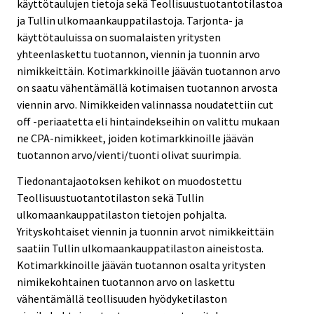
käyttötaulujen tietoja sekä Teollisuustuotantotilastoa
ja Tullin ulkomaankauppatilastoja. Tarjonta- ja
käyttötauluissa on suomalaisten yritysten
yhteenlaskettu tuotannon, viennin ja tuonnin arvo
nimikkeittäin. Kotimarkkinoille jäävän tuotannon arvo
on saatu vähentämällä kotimaisen tuotannon arvosta
viennin arvo. Nimikkeiden valinnassa noudatettiin cut
off -periaatetta eli hintaindekseihin on valittu mukaan
ne CPA-nimikkeet, joiden kotimarkkinoille jäävän
tuotannon arvo/vienti/tuonti olivat suurimpia.
Tiedonantajaotoksen kehikot on muodostettu
Teollisuustuotantotilaston sekä Tullin
ulkomaankauppatilaston tietojen pohjalta.
Yrityskohtaiset viennin ja tuonnin arvot nimikkeittäin
saatiin Tullin ulkomaankauppatilaston aineistosta.
Kotimarkkinoille jäävän tuotannon osalta yritysten
nimikekohtainen tuotannon arvo on laskettu
vähentämällä teollisuuden hyödyketilaston