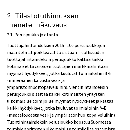
2. Tilastotutkimuksen
menetelmäkuvaus
2.1. Perusjoukko ja otanta
Tuottajahintaindeksien 2015=100 perusjoukkojen
määritelmät poikkeavat toisistaan. Teollisuuden
tuottajahintaindeksin perusjoukko kattaa kaikki
kotimaiset tavaroiden tuottajien markkinahintaan
myymät hyödykkeet, jotka kuuluvat toimialoihin B-E
(mineraalien kaivusta vesi- ja
ympäristönhuoltopalveluihin). Vientihintaindeksin
perusjoukko sisältää kaikki kotimaisten yritysten
ulkomaisille toimijoille myymät hyödykkeet ja kattaa
kaikki hyödykkeet, jotka kuuluvat toimialoihin A-E
(maataloudesta vesi- ja ympäristönhuoltopalveluihin).
Tuontihintaindeksin perusjoukko koostuu Suomessa
toimivien yritysten ulkomaisilta toimijoilta ostamista