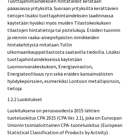
Tuottajahintaindeksien hintatiedot kerätään
pääasiassa yrityksiltä. Suoraan yrityksiltä kerättävien
tietojen lisäksi tuottajahintaindeksien laadinnassa
käytetään hyväksi myös muiden Tilastokeskuksen
tilastojen hintatietoja tai pistelukuja. Eräiden tuonnin
ja viennin raaka-ainepohjaisten nimikkeiden
hintakehitystä mitataan Tullin
ulkomaankauppatilastosta saatavilla tiedoilla. Lisäksi
tuottajahintaindekseissä käytetään
Luonnonvarakeskuksen, Energiaviraston,
Energiateollisuus ry:n sekä eräiden kansainvälisten
hyödykepörssien, esimerkiksi Lontoon metallipörssin,
tietoja.
1.2.2 Luokitukset
Luokituksena on perusvuodesta 2015 lähtien
tuoteluokitus CPA 2015 (CPA Ver. 2.1), joka on Euroopan
Unionin toimialoittainen CPA-tuoteluokitus (European
Statistical Classification of Products by Activity)
.