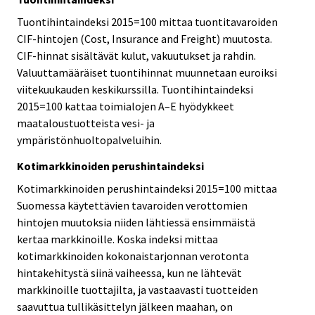
Tuontihintaindeksi 2015=100 mittaa tuontitavaroiden
CIF-hintojen (Cost, Insurance and Freight) muutosta.
CIF-hinnat sisältävät kulut, vakuutukset ja rahdin.
Valuuttamääräiset tuontihinnat muunnetaan euroiksi
viitekuukauden keskikurssilla. Tuontihintaindeksi
2015=100 kattaa toimialojen A–E hyödykkeet
maataloustuotteista vesi- ja
ympäristönhuoltopalveluihin.
Kotimarkkinoiden perushintaindeksi
Kotimarkkinoiden perushintaindeksi 2015=100 mittaa
Suomessa käytettävien tavaroiden verottomien
hintojen muutoksia niiden lähtiessä ensimmäistä
kertaa markkinoille. Koska indeksi mittaa
kotimarkkinoiden kokonaistarjonnan verotonta
hintakehitystä siinä vaiheessa, kun ne lähtevät
markkinoille tuottajilta, ja vastaavasti tuotteiden
saavuttua tullikäsittelyn jälkeen maahan, on