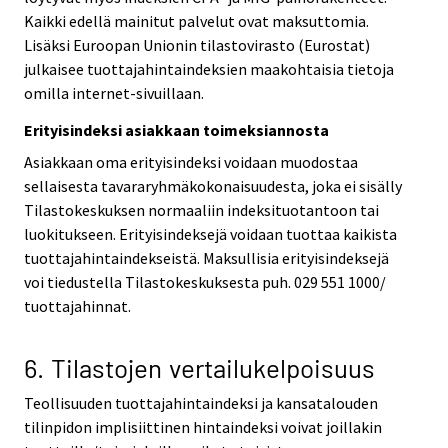
Kaikki edellä mainitut palvelut ovat maksuttomia.
Lisäksi Euroopan Unionin tilastovirasto (Eurostat)
julkaisee tuottajahintaindeksien maakohtaisia tietoja
omilla internet-sivuillaan.
Erityisindeksi asiakkaan toimeksiannosta
Asiakkaan oma erityisindeksi voidaan muodostaa
sellaisesta tavararyhmäkokonaisuudesta, joka ei sisälly
Tilastokeskuksen normaaliin indeksituotantoon tai
luokitukseen. Erityisindeksejä voidaan tuottaa kaikista
tuottajahintaindekseistä. Maksullisia erityisindeksejä
voi tiedustella Tilastokeskuksesta puh. 029 551 1000/
tuottajahinnat.
6. Tilastojen vertailukelpoisuus
Teollisuuden tuottajahintaindeksi ja kansatalouden
tilinpidon implisiittinen hintaindeksi voivat joillakin