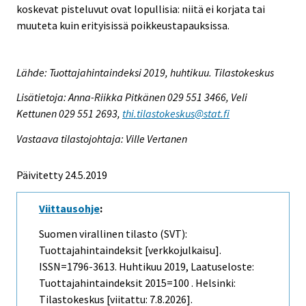
koskevat pisteluvut ovat lopullisia: niitä ei korjata tai
muuteta kuin erityisissä poikkeustapauksissa.
Lähde: Tuottajahintaindeksi 2019, huhtikuu. Tilastokeskus
Lisätietoja: Anna-Riikka Pitkänen 029 551 3466, Veli
Kettunen 029 551 2693,
thi.tilastokeskus@stat.fi
Vastaava tilastojohtaja: Ville Vertanen
Päivitetty 24.5.2019
Viittausohje
:
Suomen virallinen tilasto (SVT):
Tuottajahintaindeksit [verkkojulkaisu].
ISSN=1796-3613.
Huhtikuu
2019, Laatuseloste:
Tuottajahintaindeksit 2015=100 . Helsinki:
Tilastokeskus [viitattu: 7.8.2026].