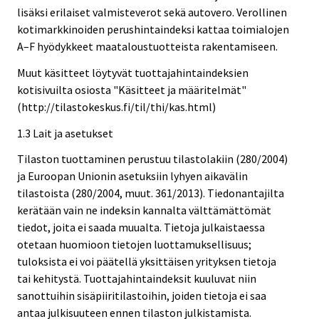
lisäksi erilaiset valmisteverot sekä autovero. Verollinen
kotimarkkinoiden perushintaindeksi kattaa toimialojen
A–F hyödykkeet maataloustuotteista rakentamiseen.
Muut käsitteet löytyvät tuottajahintaindeksien
kotisivuilta osiosta "Käsitteet ja määritelmät"
(http://tilastokeskus.fi/til/thi/kas.html)
1.3 Lait ja asetukset
Tilaston tuottaminen perustuu tilastolakiin (280/2004)
ja Euroopan Unionin asetuksiin lyhyen aikavälin
tilastoista (280/2004, muut. 361/2013). Tiedonantajilta
kerätään vain ne indeksin kannalta välttämättömät
tiedot, joita ei saada muualta. Tietoja julkaistaessa
otetaan huomioon tietojen luottamuksellisuus;
tuloksista ei voi päätellä yksittäisen yrityksen tietoja
tai kehitystä. Tuottajahintaindeksit kuuluvat niin
sanottuihin sisäpiiritilastoihin, joiden tietoja ei saa
antaa julkisuuteen ennen tilaston julkistamista.