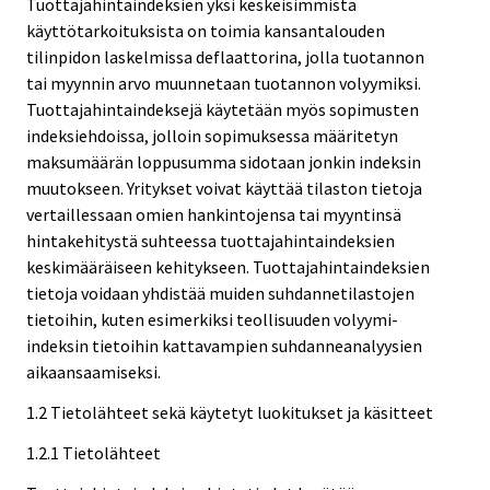
Tuottajahintaindeksien yksi keskeisimmistä
käyttötarkoituksista on toimia kansantalouden
tilinpidon laskelmissa deflaattorina, jolla tuotannon
tai myynnin arvo muunnetaan tuotannon volyymiksi.
Tuottajahintaindeksejä käytetään myös sopimusten
indeksiehdoissa, jolloin sopimuksessa määritetyn
maksumäärän loppusumma sidotaan jonkin indeksin
muutokseen. Yritykset voivat käyttää tilaston tietoja
vertaillessaan omien hankintojensa tai myyntinsä
hintakehitystä suhteessa tuottajahintaindeksien
keskimääräiseen kehitykseen. Tuottajahintaindeksien
tietoja voidaan yhdistää muiden suhdannetilastojen
tietoihin, kuten esimerkiksi teollisuuden volyymi-
indeksin tietoihin kattavampien suhdanneanalyysien
aikaansaamiseksi.
1.2 Tietolähteet sekä käytetyt luokitukset ja käsitteet
1.2.1 Tietolähteet