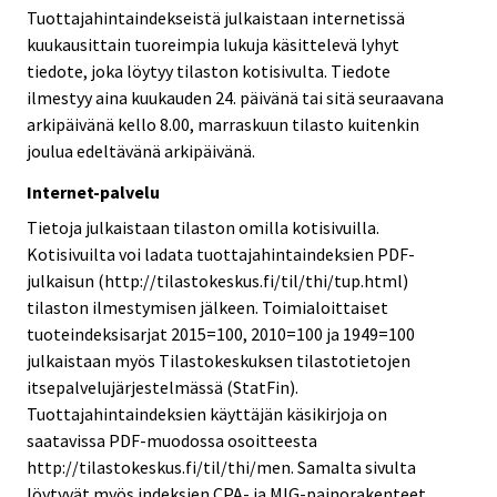
Tuottajahintaindekseistä julkaistaan internetissä
kuukausittain tuoreimpia lukuja käsittelevä lyhyt
tiedote, joka löytyy tilaston kotisivulta. Tiedote
ilmestyy aina kuukauden 24. päivänä tai sitä seuraavana
arkipäivänä kello 8.00, marraskuun tilasto kuitenkin
joulua edeltävänä arkipäivänä.
Internet-palvelu
Tietoja julkaistaan tilaston omilla kotisivuilla.
Kotisivuilta voi ladata tuottajahintaindeksien PDF-
julkaisun (http://tilastokeskus.fi/til/thi/tup.html)
tilaston ilmestymisen jälkeen. Toimialoittaiset
tuoteindeksisarjat 2015=100, 2010=100 ja 1949=100
julkaistaan myös Tilastokeskuksen tilastotietojen
itsepalvelujärjestelmässä (StatFin).
Tuottajahintaindeksien käyttäjän käsikirjoja on
saatavissa PDF-muodossa osoitteesta
http://tilastokeskus.fi/til/thi/men. Samalta sivulta
löytyvät myös indeksien CPA- ja MIG-painorakenteet.