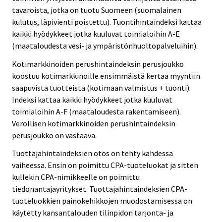
tavaroista, jotka on tuotu Suomeen (suomalainen
kulutus, läpivienti poistettu). Tuontihintaindeksi kattaa
kaikki hyödykkeet jotka kuuluvat toimialoihin A-E
(maataloudesta vesi- ja ympäristönhuoltopalveluihin).
Kotimarkkinoiden perushintaindeksin perusjoukko
koostuu kotimarkkinoille ensimmäistä kertaa myyntiin
saapuvista tuotteista (kotimaan valmistus + tuonti).
Indeksi kattaa kaikki hyödykkeet jotka kuuluvat
toimialoihin A-F (maataloudesta rakentamiseen).
Verollisen kotimarkkinoiden perushintaindeksin
perusjoukko on vastaava.
Tuottajahintaindeksien otos on tehty kahdessa
vaiheessa. Ensin on poimittu CPA-tuoteluokat ja sitten
kullekin CPA-nimikkeelle on poimittu
tiedonantajayritykset. Tuottajahintaindeksien CPA-
tuoteluokkien painokehikkojen muodostamisessa on
käytetty kansantalouden tilinpidon tarjonta- ja