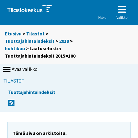
Valikko
Haku
Etusivu
>
Tilastot
>
Tuottajahintaindeksit
>
2019
>
huhtikuu
> Laatuseloste:
Tuottajahintaindeksit 2015=100
Avaa valikko
TILASTOT
Tuottajahintaindeksit
Tämä sivu on arkistoitu.