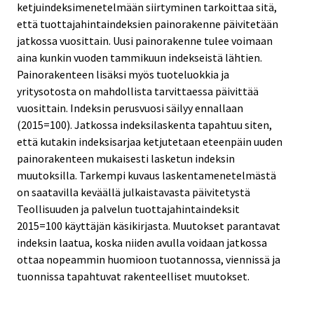
ketjuindeksimenetelmään siirtyminen tarkoittaa sitä,
että tuottajahintaindeksien painorakenne päivitetään
jatkossa vuosittain. Uusi painorakenne tulee voimaan
aina kunkin vuoden tammikuun indekseistä lähtien.
Painorakenteen lisäksi myös tuoteluokkia ja
yritysotosta on mahdollista tarvittaessa päivittää
vuosittain. Indeksin perusvuosi säilyy ennallaan
(2015=100). Jatkossa indeksilaskenta tapahtuu siten,
että kutakin indeksisarjaa ketjutetaan eteenpäin uuden
painorakenteen mukaisesti lasketun indeksin
muutoksilla. Tarkempi kuvaus laskentamenetelmästä
on saatavilla keväällä julkaistavasta päivitetystä
Teollisuuden ja palvelun tuottajahintaindeksit
2015=100 käyttäjän käsikirjasta. Muutokset parantavat
indeksin laatua, koska niiden avulla voidaan jatkossa
ottaa nopeammin huomioon tuotannossa, viennissä ja
tuonnissa tapahtuvat rakenteelliset muutokset.