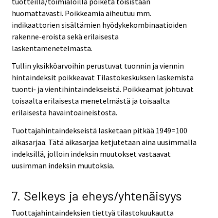
tuotteilla/toimialoilla poiketa toisistaan
huomattavasti. Poikkeamia aiheutuu mm.
indikaattorien sisältämien hyödykekombinaatioiden
rakenne-eroista sekä erilaisesta
laskentamenetelmästä.
Tullin yksikköarvoihin perustuvat tuonnin ja viennin
hintaindeksit poikkeavat Tilastokeskuksen laskemista
tuonti- ja vientihintaindekseistä. Poikkeamat johtuvat
toisaalta erilaisesta menetelmästä ja toisaalta
erilaisesta havaintoaineistosta.
Tuottajahintaindekseistä lasketaan pitkää 1949=100
aikasarjaa. Tätä aikasarjaa ketjutetaan aina uusimmalla
indeksillä, jolloin indeksin muutokset vastaavat
uusimman indeksin muutoksia.
7. Selkeys ja eheys/yhtenäisyys
Tuottajahintaindeksien tiettyä tilastokuukautta