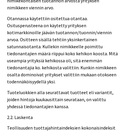
nimikekohtaisen tuotannon arvosta yrityksen
nimikkeen viennin arvo.
Otannassa käytettiin ositettua otantaa.
Ositusperusteena on käytetty yrityksen
kotimarkkinoille jäävän tuotannon/tuonnin/viennin
arvoa. Ositteen sisällä tehtiin yksinkertainen
satunnaisotanta. Kullekin nimikkeelle poimittu
tiedonantajien määrä riippui koko kehikon koosta. Mitä
useampia yrityksiä kehikossa oli, sitä enemmän
tiedonantajia ko. kehikosta valittiin. Kunkin nimikkeen
osalta dominoivat yritykset valittiin mukaan otokseen
todennäköisyydellä yksi.
Tuoteluokkien alla seurattavat tuotteet eli variantit,
joiden hintoja kuukausittain seurataan, on valittu
yhdessä tiedonantajien kanssa.
2.2. Laskenta
Teollisuuden tuottajahintaindeksien kokonaisindeksit