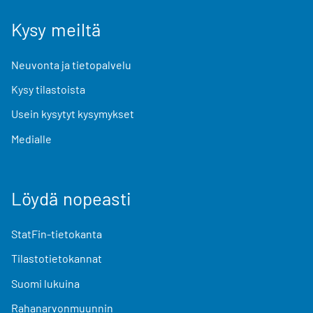
Kysy meiltä
Neuvonta ja tietopalvelu
Kysy tilastoista
Usein kysytyt kysymykset
Medialle
Löydä nopeasti
StatFin-tietokanta
Tilastotietokannat
Suomi lukuina
Rahanarvonmuunnin