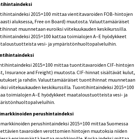
ntihintaindeksi
tihintaindeksi 2015=100 mittaa vientitavaroiden FOB-hintojen
aasti aluksessa, Free on Board) muutosta. Valuuttamääräiset
tihinnat muunnetaan euroiksi viitekuukauden keskikurssilla.
tihintaindeksi 2015=100 kattaa toimialojen A–E hyödykkeet
aloustuotteista vesi- ja ympäristönhuoltopalveluihin.
ntihintaindeksi
tihintaindeksi 2015=100 mittaa tuontitavaroiden CIF-hintojen
t, Insurance and Freight) muutosta. CIF-hinnat sisältävät kulut,
uutukset ja rahdin. Valuuttamääräiset tuontihinnat muunnetaan
iksi viitekuukauden keskikurssilla. Tuontihintaindeksi 2015=100
aa toimialojen A–E hyödykkeet maataloustuotteista vesi- ja
äristönhuoltopalveluihin.
imarkkinoiden perushintaindeksi
imarkkinoiden perushintaindeksi 2015=100 mittaa Suomessa
ettävien tavaroiden verottomien hintojen muutoksia niiden
iessä ensimmäistä kertaa markkinoille. Koska indeksi mittaa