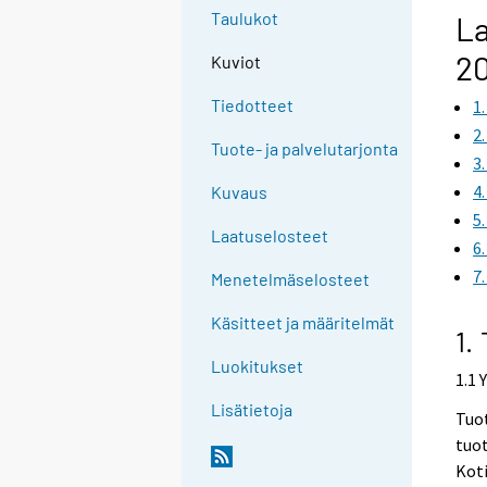
Taulukot
La
2
Kuviot
Tiedotteet
1
2
Tuote- ja palvelutarjonta
3
4
Kuvaus
5
Laatuselosteet
6
7
Menetelmäselosteet
Käsitteet ja määritelmät
1.
Luokitukset
1.1 
Lisätietoja
Tuot
tuot
Kot