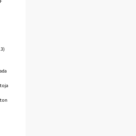
F
13)
aada
etoja
ston