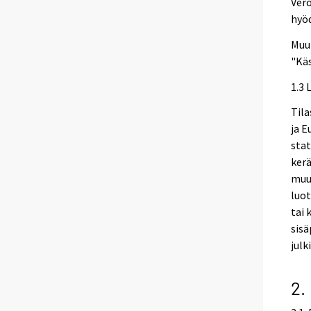
Vero
hyö
Muut
"Käs
1.3 
Tila
ja 
stat
kerä
muua
luot
tai 
sisä
julk
2.