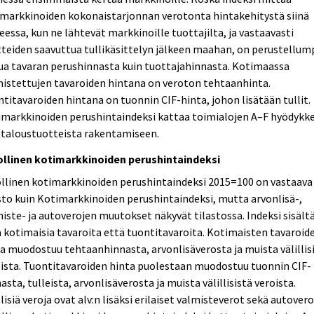
imarkkinoiden kokonaistarjonnan verotonta hintakehitystä siinä
eessa, kun ne lähtevät markkinoille tuottajilta, ja vastaavasti
teiden saavuttua tullikäsittelyn jälkeen maahan, on perustellum
ua tavaran perushinnasta kuin tuottajahinnasta. Kotimaassa
istettujen tavaroiden hintana on veroton tehtaanhinta.
titavaroiden hintana on tuonnin CIF-hinta, johon lisätään tullit.
imarkkinoiden perushintaindeksi kattaa toimialojen A–F hyödykk
taloustuotteista rakentamiseen.
ollinen kotimarkkinoiden perushintaindeksi
llinen kotimarkkinoiden perushintaindeksi 2015=100 on vastaava
sto kuin Kotimarkkinoiden perushintaindeksi, mutta arvonlisä-,
iste- ja autoverojen muutokset näkyvät tilastossa. Indeksi sisält
 kotimaisia tavaroita että tuontitavaroita. Kotimaisten tavaroid
a muodostuu tehtaanhinnasta, arvonlisäverosta ja muista välillis
ista. Tuontitavaroiden hinta puolestaan muodostuu tuonnin CIF-
asta, tulleista, arvonlisäverosta ja muista välillisistä veroista.
llisiä veroja ovat alv:n lisäksi erilaiset valmisteverot sekä autovero