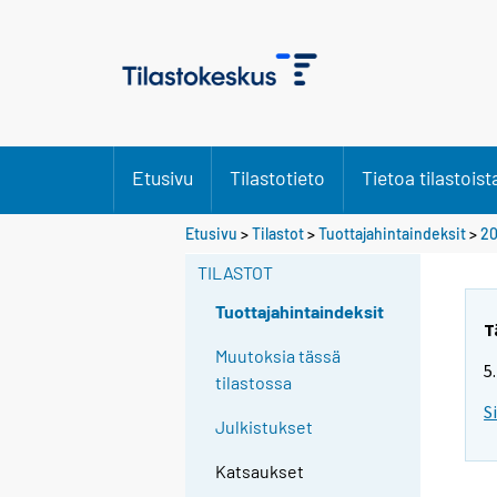
Etusivu
Tilastotieto
Tietoa tilastoist
Etusivu
>
Tilastot
>
Tuottajahintaindeksit
>
20
TILASTOT
Tuottajahintaindeksit
T
Muutoksia tässä
5
tilastossa
S
Julkistukset
Katsaukset