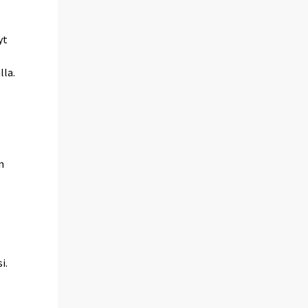
yt
lla.
n
-
i.