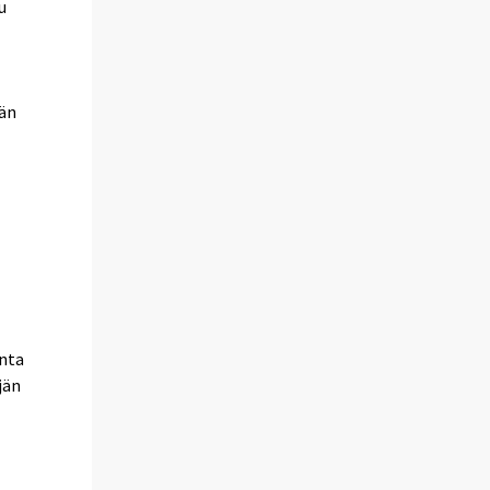
u
ään
inta
jän
i