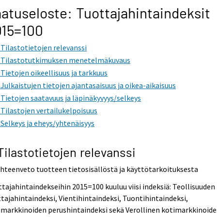
atuseloste: Tuottajahintaindeksit
015=100
. Tilastotietojen relevanssi
. Tilastotutkimuksen menetelmäkuvaus
. Tietojen oikeellisuus ja tarkkuus
. Julkaistujen tietojen ajantasaisuus ja oikea-aikaisuus
. Tietojen saatavuus ja läpinäkyvyys/selkeys
. Tilastojen vertailukelpoisuus
. Selkeys ja eheys/yhtenäisyys
 Tilastotietojen relevanssi
Yhteenveto tuotteen tietosisällöstä ja käyttötarkoituksesta
tajahintaindekseihin 2015=100 kuuluu viisi indeksiä: Teollisuuden
tajahintaindeksi, Vientihintaindeksi, Tuontihintaindeksi,
imarkkinoiden perushintaindeksi sekä Verollinen kotimarkkinoid