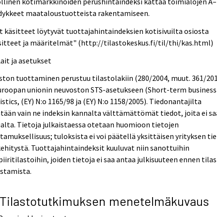
llinen kotimarkkinoiden perushintaindeksi kattaa toimialojen A–
dykkeet maataloustuotteista rakentamiseen.
 käsitteet löytyvät tuottajahintaindeksien kotisivuilta osiosta
itteet ja määritelmät" (http://tilastokeskus.fi/til/thi/kas.html)
Lait ja asetukset
ston tuottaminen perustuu tilastolakiin (280/2004, muut. 361/20
Euroopan unionin neuvoston STS-asetukseen (Short-term business
istics, (EY) N:o 1165/98 ja (EY) N:o 1158/2005). Tiedonantajilta
tään vain ne indeksin kannalta välttämättömät tiedot, joita ei s
lta. Tietoja julkaistaessa otetaan huomioon tietojen
tamuksellisuus; tuloksista ei voi päätellä yksittäisen yrityksen ti
kehitystä. Tuottajahintaindeksit kuuluvat niin sanottuihin
piiritilastoihin, joiden tietoja ei saa antaa julkisuuteen ennen tila
istamista.
 Tilastotutkimuksen menetelmäkuvaus