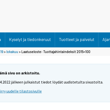
a
Kyselyt ja tiedonkeruut
Tuotteet ja palvelut
Aja
19
>
lokakuu
> Laatuseloste: Tuottajahintaindeksit 2015=100
ämä sivu on arkistoitu.
.4.2022 jälkeen julkaistut tiedot löydät uudistetulta sivustolta.
iirry uudelle tilastosivulle