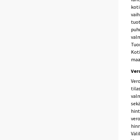
kot
vaih
tuot
puh
valm
Tuon
Kot
maa
Ver
Vero
tila
valm
sekä
hint
vero
hinn
Väli