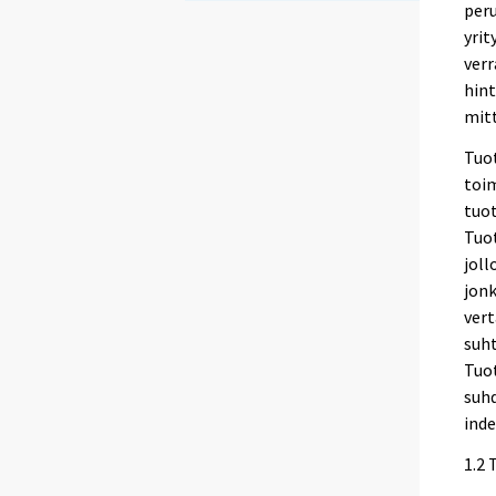
peru
yrit
verr
hint
mitt
Tuot
toim
tuo
Tuo
jol
jonk
vert
suht
Tuot
suhd
inde
1.2 