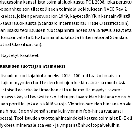
aisutasoina kansallista toimialaluokitusta TOL 2008, joka perustu
opan yhteisön tilastolliseen toimialaluokitukseen NACE Rev. 2.
kseissä, joiden perusvuosi on 1949, käytetään YK:n kansainvälistä
-tavaraluokitusta (Standard International Trade Classification).
n lisäksi teollisuuden tuottajahintaindeksissä 1949=100 käytet
 kansainvälistä ISIC-toimialaluokitusta (International Standard
strial Classification).
3 Käytetyt käsitteet
llisuuden tuottajahintaindeksi
llisuuden tuottajahintaindeksi 2015=100 mittaa kotimaisten
tajien myymien tuotteiden hintojen keskimääräisiä muutoksia.
ksi sisältää sekä kotimaahan että ulkomaille myydyt tavarat.
maassa käytettäväksi tarkoitettujen tavaroiden hintana on ns. h
aan portilla, joka ei sisällä veroja. Vientitavaroiden hintana on vie
a hinta. Se on yleensä sama kuin viennin fob-hinta (vapaasti
sessa). Teollisuuden tuottajahintaindeksi kattaa toimialat B-E el
ykkeet mineraaleista vesi- ja ympäristönhuoltopalveluihin.