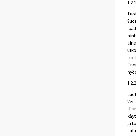
1.2.
Tuot
Suor
laad
hint
aine
ulko
tuo
Ener
hyöd
1.2.
Luok
Ver.
(Eur
käyt
ja t
kulu