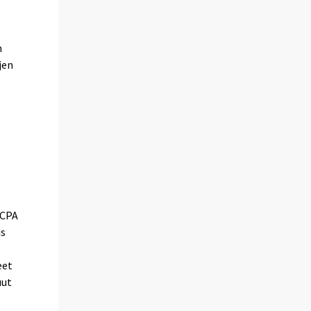
n
jen
(CPA
us
eet
uut