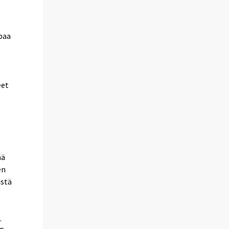
paa
eet
ää
en
istä
.