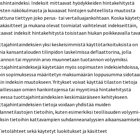
shintaindeksi. Indeksit mittaavat hyödykkeiden hintakehitystä
ysten näkökulmasta ja kuvaavat hintojen suhteellista muutosta
attuna tiettyyn joko perus- tai vertailuajankohtaan. Koska käytet
akäsitteet ja mukana olevat toimialat vaihtelevat indekseittäin,
aavat indeksit hintakehitystä toisistaan hiukan poikkeavalla tava
tajahintaindeksien yksi keskeisimmistä käyttötarkoituksista on
ia kansantalouden tilinpidon laskelmissa deflaattorina, jolla
tannon tai myynnin arvo muunnetaan tuotannon volyymiksi.
ttajahintaindeksejä käytetään myös sopimusten indeksiehdoissa,
loin sopimuksessa määritetyn maksumäärän loppusumma sidotaa
in indeksin muutokseen. Yritykset voivat käyttää tilaston tietoja
aillessaan omien hankintojensa tai myyntinsä hintakehitystä
eessa tuottajahintaindeksien keskimääräiseen kehitykseen.
tajahintaindeksien tietoja voidaan yhdistää muiden
annetilastojen tietoihin, kuten esimerkiksi teollisuuden volyymi
ksin tietoihin kattavampien suhdanneanalyysien aikaansaamiseks
Tietolähteet sekä käytetyt luokitukset ja käsitteet