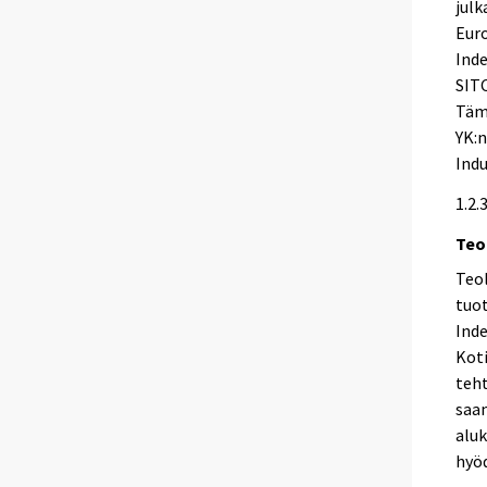
julk
Euro
Inde
SITC
Tämä
YK:n
Indu
1.2.
Teo
Teo
tuot
Inde
Koti
teht
saam
aluk
hyöd