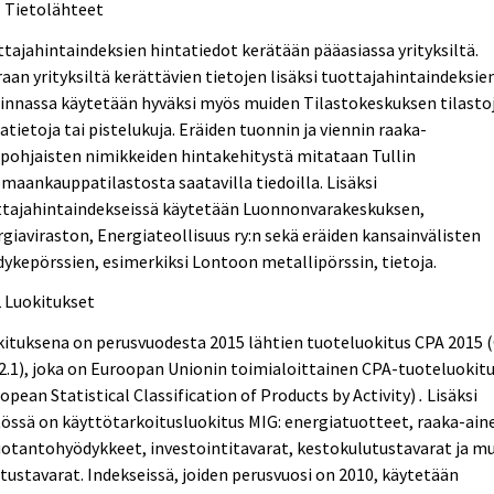
1 Tietolähteet
tajahintaindeksien hintatiedot kerätään pääasiassa yrityksiltä.
aan yrityksiltä kerättävien tietojen lisäksi tuottajahintaindeksie
innassa käytetään hyväksi myös muiden Tilastokeskuksen tilasto
atietoja tai pistelukuja. Eräiden tuonnin ja viennin raaka-
pohjaisten nimikkeiden hintakehitystä mitataan Tullin
maankauppatilastosta saatavilla tiedoilla. Lisäksi
ttajahintaindekseissä käytetään Luonnonvarakeskuksen,
giaviraston, Energiateollisuus ry:n sekä eräiden kansainvälisten
ykepörssien, esimerkiksi Lontoon metallipörssin, tietoja.
2 Luokitukset
ituksena on perusvuodesta 2015 lähtien tuoteluokitus CPA 2015 
 2.1), joka on Euroopan Unionin toimialoittainen CPA-tuoteluokit
opean Statistical Classification of Products by Activity)
.
Lisäksi
össä on käyttötarkoitusluokitus MIG: energiatuotteet, raaka-ain
uotantohyödykkeet, investointitavarat, kestokulutustavarat ja m
tustavarat. Indekseissä, joiden perusvuosi on 2010, käytetään