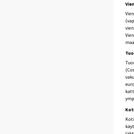
Vie
Vien
(vap
vien
Vien
maat
Tuo
Tuon
(Cos
vak
euro
katt
ymp
Kot
Kot
käyt
läht