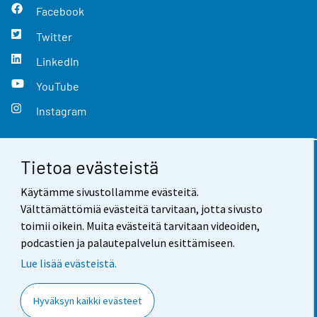
Facebook
Twitter
LinkedIn
YouTube
Instagram
Tietoa evästeistä
Yhteystiedot
Käytämme sivustollamme evästeitä.
Palaute
Välttämättömiä evästeitä tarvitaan, jotta sivusto
toimii oikein. Muita evästeitä tarvitaan videoiden,
Käyttöehdot
podcastien ja palautepalvelun esittämiseen.
Tietosuoja
Lue lisää evästeistä.
Saavutettavuus
Hyväksyn kaikki evästeet
Tietoa sivustosta