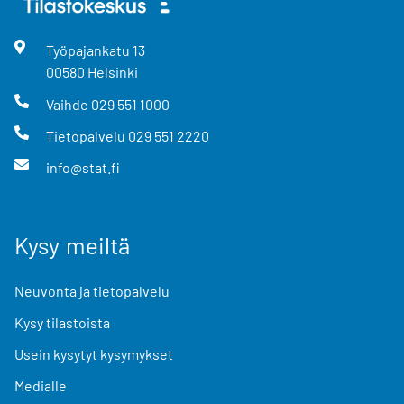
Työpajankatu
13
00580
Helsinki
Vaihde
029 551 1000
Tietopalvelu
029 551 2220
info@stat.fi
Kysy meiltä
Neuvonta ja tietopalvelu
Kysy tilastoista
Usein kysytyt kysymykset
Medialle