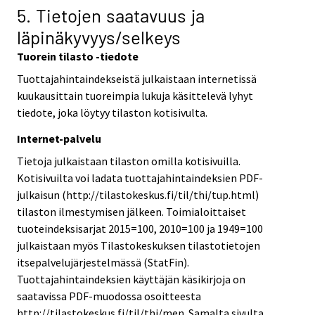
5. Tietojen saatavuus ja
läpinäkyvyys/selkeys
Tuorein tilasto -tiedote
Tuottajahintaindekseistä julkaistaan internetissä
kuukausittain tuoreimpia lukuja käsittelevä lyhyt
tiedote, joka löytyy tilaston kotisivulta.
Internet-palvelu
Tietoja julkaistaan tilaston omilla kotisivuilla.
Kotisivuilta voi ladata tuottajahintaindeksien PDF-
julkaisun (http://tilastokeskus.fi/til/thi/tup.html)
tilaston ilmestymisen jälkeen. Toimialoittaiset
tuoteindeksisarjat 2015=100, 2010=100 ja 1949=100
julkaistaan myös Tilastokeskuksen tilastotietojen
itsepalvelujärjestelmässä (StatFin).
Tuottajahintaindeksien käyttäjän käsikirjoja on
saatavissa PDF-muodossa osoitteesta
http://tilastokeskus.fi/til/thi/men. Samalta sivulta