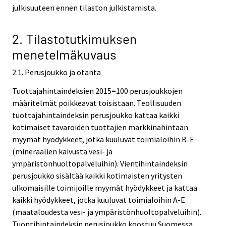
julkisuuteen ennen tilaston julkistamista.
2. Tilastotutkimuksen
menetelmäkuvaus
2.1. Perusjoukko ja otanta
Tuottajahintaindeksien 2015=100 perusjoukkojen
määritelmät poikkeavat toisistaan. Teollisuuden
tuottajahintaindeksin perusjoukko kattaa kaikki
kotimaiset tavaroiden tuottajien markkinahintaan
myymät hyödykkeet, jotka kuuluvat toimialoihin B-E
(mineraalien kaivusta vesi- ja
ympäristönhuoltopalveluihin). Vientihintaindeksin
perusjoukko sisältää kaikki kotimaisten yritysten
ulkomaisille toimijoille myymät hyödykkeet ja kattaa
kaikki hyödykkeet, jotka kuuluvat toimialoihin A-E
(maataloudesta vesi- ja ympäristönhuoltopalveluihin).
Tuontihintaindeksin perusjoukko koostuu Suomessa