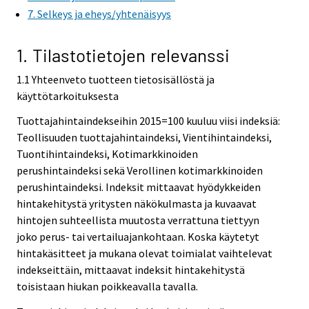
7. Selkeys ja eheys/yhtenäisyys
1. Tilastotietojen relevanssi
1.1 Yhteenveto tuotteen tietosisällöstä ja
käyttötarkoituksesta
Tuottajahintaindekseihin 2015=100 kuuluu viisi indeksiä:
Teollisuuden tuottajahintaindeksi, Vientihintaindeksi,
Tuontihintaindeksi, Kotimarkkinoiden
perushintaindeksi sekä Verollinen kotimarkkinoiden
perushintaindeksi. Indeksit mittaavat hyödykkeiden
hintakehitystä yritysten näkökulmasta ja kuvaavat
hintojen suhteellista muutosta verrattuna tiettyyn
joko perus- tai vertailuajankohtaan. Koska käytetyt
hintakäsitteet ja mukana olevat toimialat vaihtelevat
indekseittäin, mittaavat indeksit hintakehitystä
toisistaan hiukan poikkeavalla tavalla.