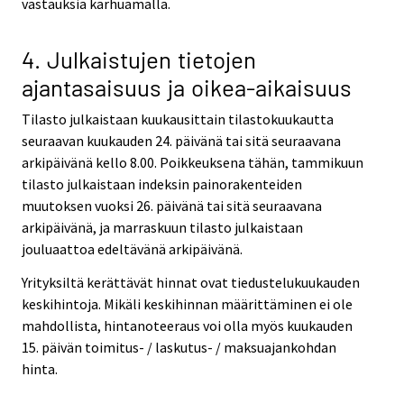
vastauksia karhuamalla.
4. Julkaistujen tietojen
ajantasaisuus ja oikea-aikaisuus
Tilasto julkaistaan kuukausittain tilastokuukautta
seuraavan kuukauden 24. päivänä tai sitä seuraavana
arkipäivänä kello 8.00. Poikkeuksena tähän, tammikuun
tilasto julkaistaan indeksin painorakenteiden
muutoksen vuoksi 26. päivänä tai sitä seuraavana
arkipäivänä, ja marraskuun tilasto julkaistaan
jouluaattoa edeltävänä arkipäivänä.
Yrityksiltä kerättävät hinnat ovat tiedustelukuukauden
keskihintoja. Mikäli keskihinnan määrittäminen ei ole
mahdollista, hintanoteeraus voi olla myös kuukauden
15. päivän toimitus- / laskutus- / maksuajankohdan
hinta.