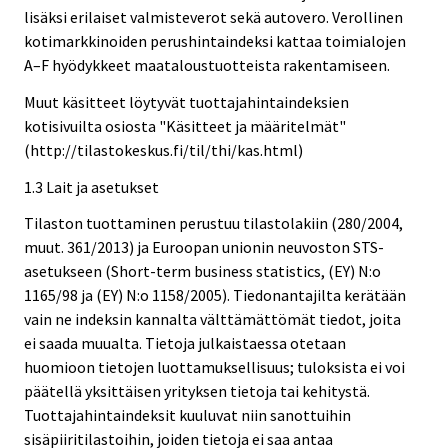
lisäksi erilaiset valmisteverot sekä autovero. Verollinen
kotimarkkinoiden perushintaindeksi kattaa toimialojen
A–F hyödykkeet maataloustuotteista rakentamiseen.
Muut käsitteet löytyvät tuottajahintaindeksien
kotisivuilta osiosta "Käsitteet ja määritelmät"
(http://tilastokeskus.fi/til/thi/kas.html)
1.3 Lait ja asetukset
Tilaston tuottaminen perustuu tilastolakiin (280/2004,
muut. 361/2013) ja Euroopan unionin neuvoston STS-
asetukseen (Short-term business statistics, (EY) N:o
1165/98 ja (EY) N:o 1158/2005). Tiedonantajilta kerätään
vain ne indeksin kannalta välttämättömät tiedot, joita
ei saada muualta. Tietoja julkaistaessa otetaan
huomioon tietojen luottamuksellisuus; tuloksista ei voi
päätellä yksittäisen yrityksen tietoja tai kehitystä.
Tuottajahintaindeksit kuuluvat niin sanottuihin
sisäpiiritilastoihin, joiden tietoja ei saa antaa