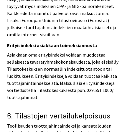
löytyvät myös indeksien CPA- ja MIG-painorakenteet.
Kaikki edellä mainitut palvelut ovat maksuttomia.
Lisäksi Euroopan Unionin tilastovirasto (Eurostat)
julkaisee tuottajahintaindeksien maakohtaisia tietoja
omilla internet-sivuillaan.
Erityisindeksi asiakkaan toimeksiannosta
Asiakkaan oma erityisindeksi voidaan muodostaa
sellaisesta tavararyhmäkokonaisuudesta, joka ei sisälly
Tilastokeskuksen normaaliin indeksituotantoon tai
luokitukseen. Erityisindeksejä voidaan tuottaa kaikista
tuottajahintaindekseistä. Maksullisia erityisindeksejä
voi tiedustella Tilastokeskuksesta puh. 029 551 1000/
tuottajahinnat.
6. Tilastojen vertailukelpoisuus
Teollisuuden tuottajahintaindeksi ja kansatalouden