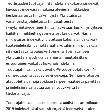
Teollisuuden tuottajahintaindeksien kokonaisindeksit
kuvaavat indeksissä mukana olevien nimikkeiden
keskimääräistä hintakehitystä. Yksittäisistä
varianteista johdetuista hintasuhteista
(=nykyhinta/edellinen hinta) lasketaan kunkin yrityksen
kaikille nimikkeille geometriset keskiarvot. Nämä
mikrotason indeksit yhdistetään kokonaisindeksiksi /
tuoteindeksiksi painottamalla kutakin mikroindeksiä
sitä vastaavalla painokertoimella. Toisin sanoen
yksittäisten hyödykkeiden hinnanmuutoksilla on
erisuuruinen vaikutus kokonaisindeksiin
.
Tuottajahintaindeksit ovat CPA-tuoteluokituksen 4-
numerotasolla Laspeyres-indeksejä. Nelinumerotason
alapuolella painoja voidaan tarpeen vaatiessa päivittää
ja indeksiin sisällyttää uusia hyödykkeitä tai
tiedonantajia.
Tuottajahintaindeksien laskenta uudistuu tammikuun
2019 indekseistä alkaen siten, että indekseistä tulee