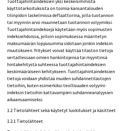
Tuottajahintaindeksien yksi keskeisimmistä
käyttötarkoituksista on toimia kansantalouden
tilinpidon laskelmissa deflaattorina, jolla tuotannon
tai myynnin arvo muunnetaan tuotannon volyymiksi.
Tuottajahintaindeksejä käytetään myös sopimusten
indeksiehdoissa, jolloin sopimuksessa määritetyn
maksumäärän loppusumma sidotaan jonkin indeksin
muutokseen. Yritykset voivat käyttää tilaston tietoja
vertaillessaan omien hankintojensa tai myyntinsä
hintakehitystä suhteessa tuottajahintaindeksien
keskimääräiseen kehitykseen. Tuottajahintaindeksien
tietoja voidaan yhdistää muiden suhdannetilastojen
tietoihin, kuten esimerkiksi teollisuuden volyymi-
indeksin tietoihin kattavampien suhdanneanalyysien
aikaansaamiseksi.
1.2 Tietolähteet sekä käytetyt luokitukset ja käsitteet
1.2.1 Tietolähteet