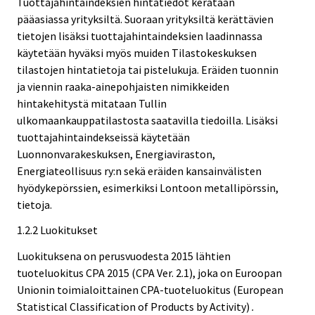
Tuottajahintaindeksien hintatiedot kerätään
pääasiassa yrityksiltä. Suoraan yrityksiltä kerättävien
tietojen lisäksi tuottajahintaindeksien laadinnassa
käytetään hyväksi myös muiden Tilastokeskuksen
tilastojen hintatietoja tai pistelukuja. Eräiden tuonnin
ja viennin raaka-ainepohjaisten nimikkeiden
hintakehitystä mitataan Tullin
ulkomaankauppatilastosta saatavilla tiedoilla. Lisäksi
tuottajahintaindekseissä käytetään
Luonnonvarakeskuksen, Energiaviraston,
Energiateollisuus ry:n sekä eräiden kansainvälisten
hyödykepörssien, esimerkiksi Lontoon metallipörssin,
tietoja.
1.2.2 Luokitukset
Luokituksena on perusvuodesta 2015 lähtien
tuoteluokitus CPA 2015 (CPA Ver. 2.1), joka on Euroopan
Unionin toimialoittainen CPA-tuoteluokitus (European
Statistical Classification of Products by Activity)
.