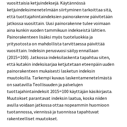
vuosittaisia ketjuindeksejä. Käytännössä
ketjuindeksimenetelmään siirtyminen tarkoittaa sitä,
että tuottajahintaindeksien painorakenne päivitetään
jatkossa vuosittain. Uusi painorakenne tulee voimaan
aina kunkin vuoden tammikuun indekseistä lähtien.
Painorakenteen lisäksi myös tuoteluokkia ja
yritysotosta on mahdollista tarvittaessa päivittää
vuosittain. Indeksin perusvuosi säilyy ennallaan
(2015=100). Jatkossa indeksilaskenta tapahtuu siten,
että kutakin indeksisarjaa ketjutetaan eteenpäin uuden
painorakenteen mukaisesti lasketun indeksin
muutoksilla. Tarkempi kuvaus laskentamenetelmästä
on saatavilla Teollisuuden ja palvelujen
tuottajahintaindeksit 2015=100 käyttäjän käsikirjasta.
Muutokset parantavat indeksin laatua, koska niiden
avulla voidaan jatkossa ottaa nopeammin huomioon
tuotannossa, viennissä ja tuonnissa tapahtuvat
rakenteelliset muutokset.