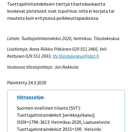
Tuottajahintaindeksien tiettyä tilastokuukautta
koskevat pisteluvut ovat lopullisia: niitä ei korjata tai
muuteta kuin erityisissä poikkeustapauksissa.
Lähde: Tuottajahintaindeksi 2020, helmikuu. Tilastokeskus
Lisätietoja: Anna-Riikka Pitkänen 029 551 3466, Veli
Kettunen 029 551 2693,
thi.tilastokeskus@stat.fi
Vastaava tilastojohtaja: Jan Nokkala
Päivitetty 24.3.2020
Viittausohje
:
Suomen virallinen tilasto (SVT):
Tuottajahintaindeksit [verkkojulkaisu].
ISSN=1796-3613.
Helmikuu
2020, Laatuseloste:
Tuottajahintaindeksit 2015=100 . Helsinki: