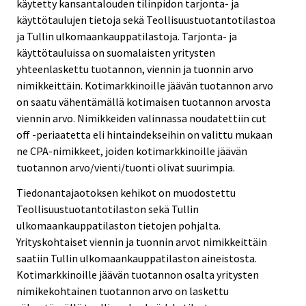
käytetty kansantalouden tilinpidon tarjonta- ja
käyttötaulujen tietoja sekä Teollisuustuotantotilastoa
ja Tullin ulkomaankauppatilastoja. Tarjonta- ja
käyttötauluissa on suomalaisten yritysten
yhteenlaskettu tuotannon, viennin ja tuonnin arvo
nimikkeittäin. Kotimarkkinoille jäävän tuotannon arvo
on saatu vähentämällä kotimaisen tuotannon arvosta
viennin arvo. Nimikkeiden valinnassa noudatettiin cut
off -periaatetta eli hintaindekseihin on valittu mukaan
ne CPA-nimikkeet, joiden kotimarkkinoille jäävän
tuotannon arvo/vienti/tuonti olivat suurimpia.
Tiedonantajaotoksen kehikot on muodostettu
Teollisuustuotantotilaston sekä Tullin
ulkomaankauppatilaston tietojen pohjalta.
Yrityskohtaiset viennin ja tuonnin arvot nimikkeittäin
saatiin Tullin ulkomaankauppatilaston aineistosta.
Kotimarkkinoille jäävän tuotannon osalta yritysten
nimikekohtainen tuotannon arvo on laskettu