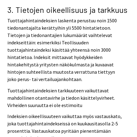
3. Tietojen oikeellisuus ja tarkkuus
Tuottajahintaindeksien laskenta perustuu noin 1500
tiedonantajalta kerättyihin yli 5500 hintatietoon.
Tietojen ja tiedonantajien lukumäärät vaihtelevat
indekseittäin: esimerkiksi Teollisuuden
tuottajahintaindeksi käsittää yhteensä noin 3000
hintatietoa. Indeksit mittaavat hyödykkeiden
hintakehitystä yritysten näkökulmasta ja kuvaavat
hintojen suhteellista muutosta verrattuna tiettyyn
joko perus- tai vertailuajankohtaan.
Tuottajahintaindeksien tarkkuuteen vaikuttavat
mahdollinen otantavirhe ja tiedon käsittelyvirheet.
Virheiden suuruutta ei ole estimoitu
Indeksien oikeellisuuteen vaikuttaa myös vastauskato,
joka tuottajahintaindekseissä on kuukausitasolla 2-5
prosenttia. Vastauskatoa pyritään pienentämään