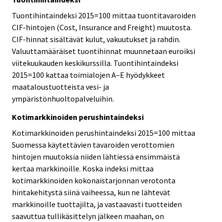
Tuontihintaindeksi 2015=100 mittaa tuontitavaroiden
CIF-hintojen (Cost, Insurance and Freight) muutosta.
CIF-hinnat sisältävät kulut, vakuutukset ja rahdin.
Valuuttamääräiset tuontihinnat muunnetaan euroiksi
viitekuukauden keskikurssilla. Tuontihintaindeksi
2015=100 kattaa toimialojen A–E hyödykkeet
maataloustuotteista vesi- ja
ympäristönhuoltopalveluihin.
Kotimarkkinoiden perushintaindeksi
Kotimarkkinoiden perushintaindeksi 2015=100 mittaa
Suomessa käytettävien tavaroiden verottomien
hintojen muutoksia niiden lähtiessä ensimmäistä
kertaa markkinoille. Koska indeksi mittaa
kotimarkkinoiden kokonaistarjonnan verotonta
hintakehitystä siinä vaiheessa, kun ne lähtevät
markkinoille tuottajilta, ja vastaavasti tuotteiden
saavuttua tullikäsittelyn jälkeen maahan, on