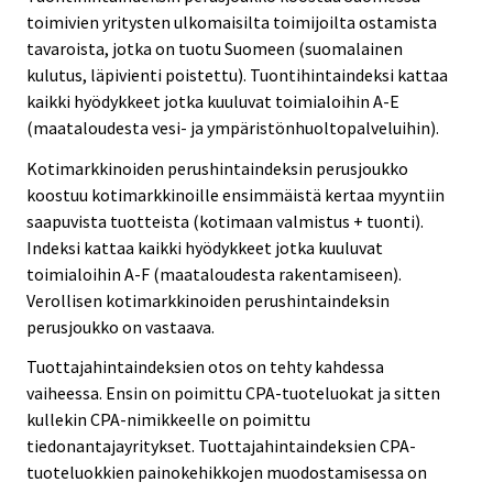
toimivien yritysten ulkomaisilta toimijoilta ostamista
tavaroista, jotka on tuotu Suomeen (suomalainen
kulutus, läpivienti poistettu). Tuontihintaindeksi kattaa
kaikki hyödykkeet jotka kuuluvat toimialoihin A-E
(maataloudesta vesi- ja ympäristönhuoltopalveluihin).
Kotimarkkinoiden perushintaindeksin perusjoukko
koostuu kotimarkkinoille ensimmäistä kertaa myyntiin
saapuvista tuotteista (kotimaan valmistus + tuonti).
Indeksi kattaa kaikki hyödykkeet jotka kuuluvat
toimialoihin A-F (maataloudesta rakentamiseen).
Verollisen kotimarkkinoiden perushintaindeksin
perusjoukko on vastaava.
Tuottajahintaindeksien otos on tehty kahdessa
vaiheessa. Ensin on poimittu CPA-tuoteluokat ja sitten
kullekin CPA-nimikkeelle on poimittu
tiedonantajayritykset. Tuottajahintaindeksien CPA-
tuoteluokkien painokehikkojen muodostamisessa on