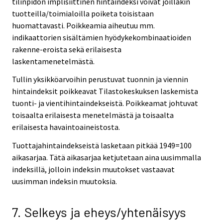
tilinpidon implisiittinen hintaindeksi voivat joillakin
tuotteilla/toimialoilla poiketa toisistaan
huomattavasti. Poikkeamia aiheutuu mm.
indikaattorien sisältämien hyödykekombinaatioiden
rakenne-eroista sekä erilaisesta
laskentamenetelmästä.
Tullin yksikköarvoihin perustuvat tuonnin ja viennin
hintaindeksit poikkeavat Tilastokeskuksen laskemista
tuonti- ja vientihintaindekseistä. Poikkeamat johtuvat
toisaalta erilaisesta menetelmästä ja toisaalta
erilaisesta havaintoaineistosta.
Tuottajahintaindekseistä lasketaan pitkää 1949=100
aikasarjaa. Tätä aikasarjaa ketjutetaan aina uusimmalla
indeksillä, jolloin indeksin muutokset vastaavat
uusimman indeksin muutoksia.
7. Selkeys ja eheys/yhtenäisyys