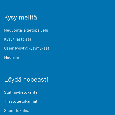
Kysy meiltä
Neuvonta ja tietopalvelu
Kysy tilastoista
Usein kysytyt kysymykset
Medialle
Löydä nopeasti
StatFin-tietokanta
Tilastotietokannat
Suomi lukuina