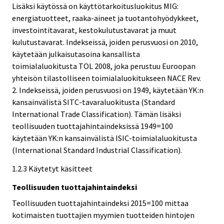
Lisäksi käytössä on käyttötarkoitusluokitus MIG:
energiatuotteet, raaka-aineet ja tuotantohyödykkeet,
investointitavarat, kestokulutustavarat ja muut
kulutustavarat. Indekseissä, joiden perusvuosi on 2010,
käytetään julkaisutasoina kansallista
toimialaluokitusta TOL 2008, joka perustuu Euroopan
yhteisön tilastolliseen toimialaluokitukseen NACE Rev.
2. Indekseissä, joiden perusvuosi on 1949, käytetään YK:n
kansainvälistä SITC-tavaraluokitusta (Standard
International Trade Classification). Tämän lisäksi
teollisuuden tuottajahintaindeksissä 1949=100
käytetään YK:n kansainvälistä ISIC-toimialaluokitusta
(International Standard Industrial Classification).
1.2.3 Käytetyt käsitteet
Teollisuuden tuottajahintaindeksi
Teollisuuden tuottajahintaindeksi 2015=100 mittaa
kotimaisten tuottajien myymien tuotteiden hintojen