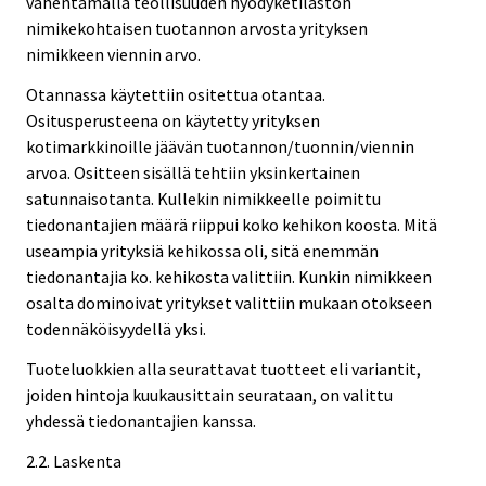
vähentämällä teollisuuden hyödyketilaston
nimikekohtaisen tuotannon arvosta yrityksen
nimikkeen viennin arvo.
Otannassa käytettiin ositettua otantaa.
Ositusperusteena on käytetty yrityksen
kotimarkkinoille jäävän tuotannon/tuonnin/viennin
arvoa. Ositteen sisällä tehtiin yksinkertainen
satunnaisotanta. Kullekin nimikkeelle poimittu
tiedonantajien määrä riippui koko kehikon koosta. Mitä
useampia yrityksiä kehikossa oli, sitä enemmän
tiedonantajia ko. kehikosta valittiin. Kunkin nimikkeen
osalta dominoivat yritykset valittiin mukaan otokseen
todennäköisyydellä yksi.
Tuoteluokkien alla seurattavat tuotteet eli variantit,
joiden hintoja kuukausittain seurataan, on valittu
yhdessä tiedonantajien kanssa.
2.2. Laskenta