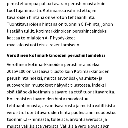
perustellumpaa puhua tavaran perushinnasta kuin
tuottajahinnasta. Kotimaassa valmistettujen
tavaroiden hintana on veroton tehtaanhinta.
Tuontitavaroiden hintana on tuonnin CIF-hinta, johon
lisätään tullit. Kotimarkkinoiden perushintaindeksi
kattaa toimialojen A–F hyödykkeet
maataloustuotteista rakentamiseen.
Verollinen kotimarkkinoiden perushintaindeksi
Verollinen kotimarkkinoiden perushintaindeksi
2015=100 on vastaava tilasto kuin Kotimarkkinoiden
perushintaindeksi, mutta arvonlisä-, valmiste- ja
autoverojen muutokset näkyvät tilastossa. Indeksi
sisältää sekä kotimaisia tavaroita että tuontitavaroita.
Kotimaisten tavaroiden hinta muodostuu
tehtaanhinnasta, arvonlisäverosta ja muista välillisistä
veroista. Tuontitavaroiden hinta puolestaan muodostuu
tuonnin CIF-hinnasta, tulleista, arvonlisäverosta ja
muista välillisistä veroista. Välillisiä veroja ovat alv:n