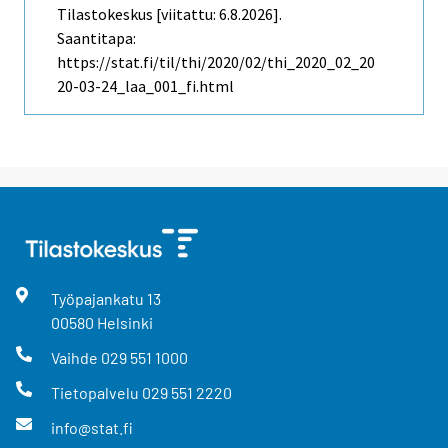
Tilastokeskus [viitattu: 6.8.2026].
Saantitapa:
https://stat.fi/til/thi/2020/02/thi_2020_02_20
20-03-24_laa_001_fi.html
Työpajankatu
13
00580
Helsinki
Vaihde
029 551 1000
Tietopalvelu
029 551 2220
info@stat.fi