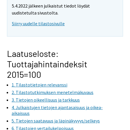
5.4.2022 jälkeen julkaistut tiedot löydät
uudistetulta sivustolta.
Siirry uudelle tilastosivulle
Laatuseloste:
Tuottajahintaindeksit
2015=100
1. Tilastotietojen relevanssi
2. Tilastotutkimuksen menetelmäkuvaus
3. Tietojen oikeellisuus ja tarkkuus
4. Julkaistujen tietojen ajantasaisuus ja oikea-
aikaisuus
5. Tietojen saatavuus ja läpinäkyvyys/selkeys
6. Tilastojen vertailukelpoisuus