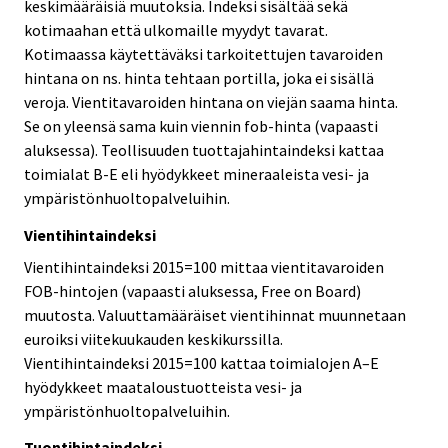
keskimääräisiä muutoksia. Indeksi sisältää sekä
kotimaahan että ulkomaille myydyt tavarat.
Kotimaassa käytettäväksi tarkoitettujen tavaroiden
hintana on ns. hinta tehtaan portilla, joka ei sisällä
veroja. Vientitavaroiden hintana on viejän saama hinta.
Se on yleensä sama kuin viennin fob-hinta (vapaasti
aluksessa). Teollisuuden tuottajahintaindeksi kattaa
toimialat B-E eli hyödykkeet mineraaleista vesi- ja
ympäristönhuoltopalveluihin.
Vientihintaindeksi
Vientihintaindeksi 2015=100 mittaa vientitavaroiden
FOB-hintojen (vapaasti aluksessa, Free on Board)
muutosta. Valuuttamääräiset vientihinnat muunnetaan
euroiksi viitekuukauden keskikurssilla.
Vientihintaindeksi 2015=100 kattaa toimialojen A–E
hyödykkeet maataloustuotteista vesi- ja
ympäristönhuoltopalveluihin.
Tuontihintaindeksi