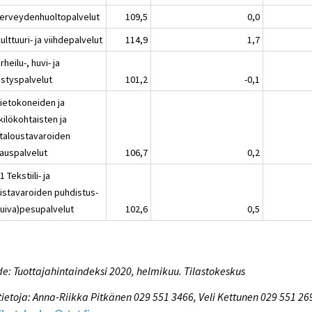
Terveydenhuoltopalvelut
109,5
0,0
ulttuuri- ja viihdepalvelut
114,9
1,7
rheilu-, huvi- ja
istyspalvelut
101,2
-0,1
Tietokoneiden ja
kilökohtaisten ja
italoustavaroiden
jauspalvelut
106,7
0,2
1 Tekstiili- ja
kistavaroiden puhdistus-
kuiva)pesupalvelut
102,6
0,5
e: Tuottajahintaindeksi 2020, helmikuu. Tilastokeskus
tietoja: Anna-Riikka Pitkänen 029 551 3466, Veli Kettunen 029 551 26