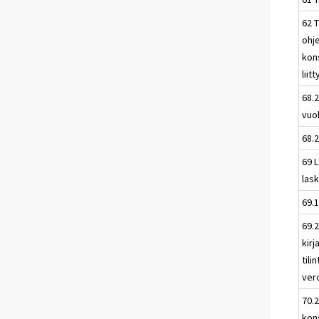
62 
ohje
kons
liit
68.2
vuo
68.2
69 L
las
69.1
69.
kirj
tili
ver
70.
kons