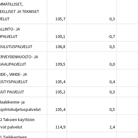
MMATILLISET,
TEELLISET JA TEKNISET
VELUT
105,7
0,3
ALLINTO- JA
IPALVELUT
100,1
-0,7
OULUTUSPALVELUT
106,8
0,5
ERVEYDENHUOLTO- JA
IAALIPALVELUT
109,5
0,0
IDE-, VIIHDE- JA
KISTYSPALVELUT
105,4
0,4
UUT PALVELUT
105,2
0,3
aaliikenne- ja
kijohtokuljetuspalvelut
105,4
0,5
32 Taksien käyttöön
tyvät palvelut
114,9
2,4
1 Tieliikenteen