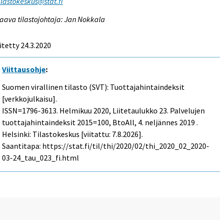
tilastokeskus@stat.fi
aava tilastojohtaja: Jan Nokkala
itetty 24.3.2020
Viittausohje
:
Suomen virallinen tilasto (SVT): Tuottajahintaindeksit
[verkkojulkaisu].
ISSN=1796-3613.
Helmikuu
2020, Liitetaulukko 23. Palvelujen
tuottajahintaindeksit 2015=100, BtoAll, 4. neljännes 2019 .
Helsinki: Tilastokeskus [viitattu: 7.8.2026].
Saantitapa: https://stat.fi/til/thi/2020/02/thi_2020_02_2020-
03-24_tau_023_fi.html