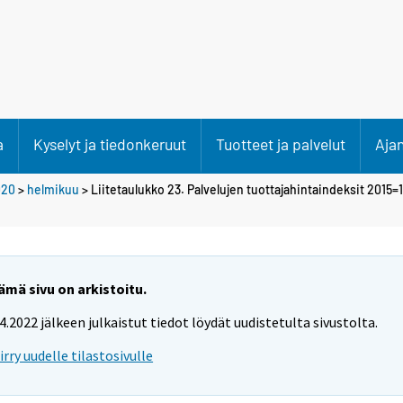
a
Kyselyt ja tiedonkeruut
Tuotteet ja palvelut
Aja
020
>
helmikuu
> Liitetaulukko 23. Palvelujen tuottajahintaindeksit 2015=1
ämä sivu on arkistoitu.
.4.2022 jälkeen julkaistut tiedot löydät uudistetulta sivustolta.
iirry uudelle tilastosivulle