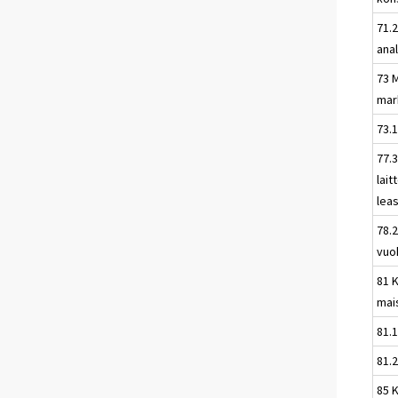
71.2
anal
73 M
mar
73.
77.
lait
lea
78.
vuo
81 K
mai
81.1
81.2
85 