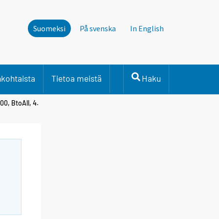
Suomeksi
På svenska
In English
nkohtaista
Tietoa meistä
Haku
00, BtoAll, 4.