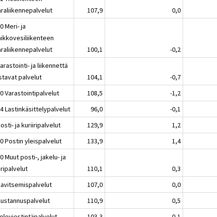
araliikennepalvelut
107,9
0,0
0 Meri- ja
nikkovesiliikenteen
araliikennepalvelut
100,1
-0,2
arastointi- ja liikennettä
stavat palvelut
104,1
-0,7
0 Varastointipalvelut
108,5
-1,2
4 Lastinkäsittelypalvelut
96,0
-0,1
osti- ja kuriiripalvelut
129,9
1,2
0 Postin yleispalvelut
133,9
1,4
0 Muut posti-, jakelu- ja
iripalvelut
110,1
0,3
Ravitsemispalvelut
107,0
0,0
Kustannuspalvelut
110,9
0,5
eleviestintäpalvelut
103,3
-0,1