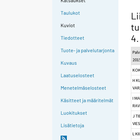
Katsaukset
Taulukot
Li
tu
Kuviot
4.
Tiedotteet
Tuote- ja palvelutarjonta
Palv
201
Kuvaus
KOK
Laatuselosteet
H K
Menetelmäselosteet
VAR
I M
Käsitteet ja määritelmät
RAV
Luokitukset
J T
VIE
Lisätietoja
L K