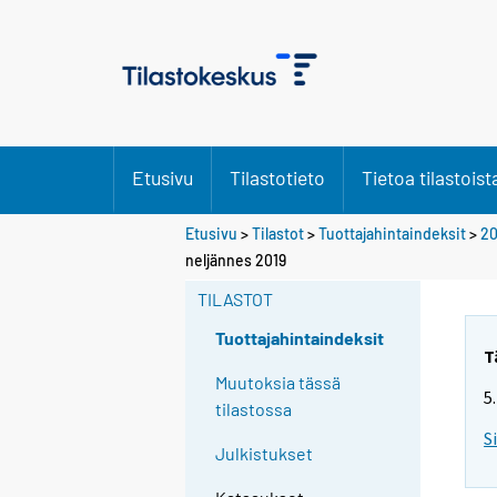
Etusivu
Tilastotieto
Tietoa tilastoist
Etusivu
>
Tilastot
>
Tuottajahintaindeksit
>
2
neljännes 2019
TILASTOT
Tuottajahintaindeksit
T
Muutoksia tässä
5
tilastossa
S
Julkistukset