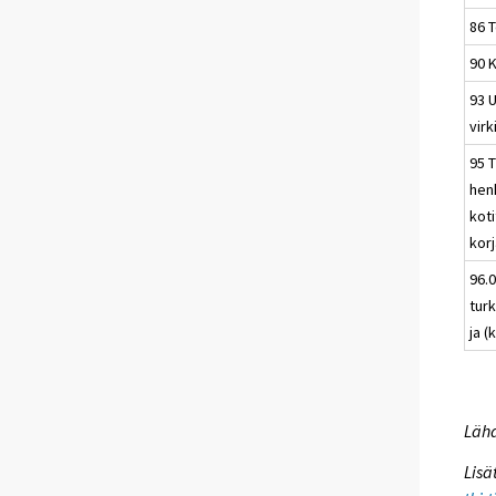
86 
90 K
93 U
virk
95 
hen
kot
kor
96.0
tur
ja (
Lähd
Lisä