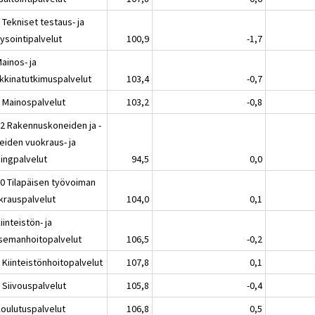
 Tekniset testaus- ja
ysointipalvelut
100,9
-1,7
ainos- ja
kkinatutkimuspalvelut
103,4
-0,7
1 Mainospalvelut
103,2
-0,8
32 Rakennuskoneiden ja -
teiden vuokraus- ja
singpalvelut
94,5
0,0
20 Tilapäisen työvoiman
krauspalvelut
104,0
0,1
iinteistön- ja
semanhoitopalvelut
106,5
-0,2
 Kiinteistönhoitopalvelut
107,8
0,1
 Siivouspalvelut
105,8
-0,4
Koulutuspalvelut
106,8
0,5