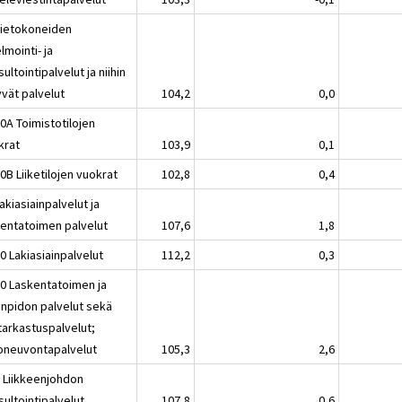
Tietokoneiden
lmointi- ja
ultointipalvelut ja niihin
tyvät palvelut
104,2
0,0
0A Toimistotilojen
krat
103,9
0,1
0B Liiketilojen vuokrat
102,8
0,4
akiasiainpalvelut ja
kentatoimen palvelut
107,6
1,8
0 Lakiasiainpalvelut
112,2
0,3
20 Laskentatoimen ja
anpidon palvelut sekä
ntarkastuspalvelut;
oneuvontapalvelut
105,3
2,6
2 Liikkeenjohdon
ultointipalvelut
107,8
0,6