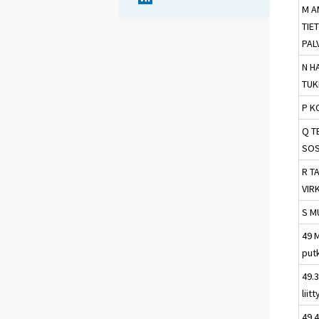
M A
TIE
PAL
N H
TUK
P K
Q T
SOS
R TA
VIR
S M
49 M
put
49.
liit
49.4