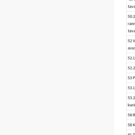
tav
50.2
ran
tav
52 V
avu
52.1
52.2
53 P
53.1
53.2
kuri
56 
58 
61 T