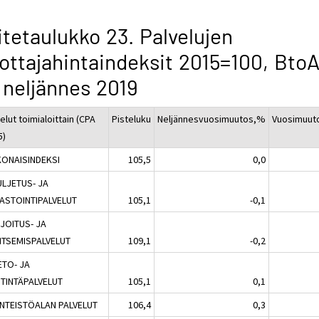
itetaulukko 23. Palvelujen
ottajahintaindeksit 2015=100, BtoAl
 neljännes 2019
elut toimialoittain (CPA
Pisteluku
Neljännesvuosimuutos,%
Vuosimuut
5)
ONAISINDEKSI
105,5
0,0
ULJETUS- JA
ASTOINTIPALVELUT
105,1
-0,1
AJOITUS- JA
ITSEMISPALVELUT
109,1
-0,2
IETO- JA
STINTÄPALVELUT
105,1
0,1
IINTEISTÖALAN PALVELUT
106,4
0,3