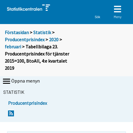
Meny
Sök
Förstasidan
>
Statistik
>
Producentprisindex
>
2020
>
februari
> Tabellbilaga 23.
Producentprisindex för tjänster
2015=100, BtoAll, 4:e kvartalet
2019
Öppna menyn
STATISTIK
Producentprisindex