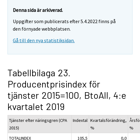
Denna sida är arkiverad.
Uppgifter som publicerats efter 5.4.2022 finns på
den förnyade webbplatsen.
Gå till den nya statistiksidan.
Tabellbilaga 23.
Producentprisindex för
tjänster 2015=100, BtoAll, 4:e
kvartalet 2019
Tjänster efter näringsgren (CPA
Indextal
Kvartalsförändring,
Årsfö
2015)
%
%
TOTALINDEX
105,5
0,0