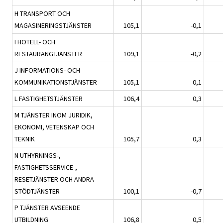
H TRANSPORT OCH
MAGASINERINGSTJÄNSTER
105,1
-0,1
I HOTELL- OCH
RESTAURANGTJÄNSTER
109,1
-0,2
J INFORMATIONS- OCH
KOMMUNIKATIONSTJÄNSTER
105,1
0,1
L FASTIGHETSTJÄNSTER
106,4
0,3
M TJÄNSTER INOM JURIDIK,
EKONOMI, VETENSKAP OCH
TEKNIK
105,7
0,3
N UTHYRNINGS-,
FASTIGHETSSERVICE-,
RESETJÄNSTER OCH ANDRA
STÖDTJÄNSTER
100,1
-0,7
P TJÄNSTER AVSEENDE
UTBILDNING
106,8
0,5