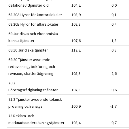
datakonsulttjänster o.d.
104,2
0,0
68.20A Hyror för kontorslokaler
103,9
0,1
68.20B Hyror för affärslokaler
102,8
0,4
69 Juridiska och ekonomiska
konsulttjänster
107,6
1,8
69.10 Juridiska tjänster
112,2
0,3
69.20 Tjänster avseende
redovisning, bokföring och
revision, skatterådgivning
105,3
2,6
70.2
Företagsrådgivningstjänster
107,8
0,6
71.2 Tjänster avseende teknisk
provning och analys
100,9
-1,7
73 Reklam- och
marknadsundersökningstjänster
103,4
-0,7