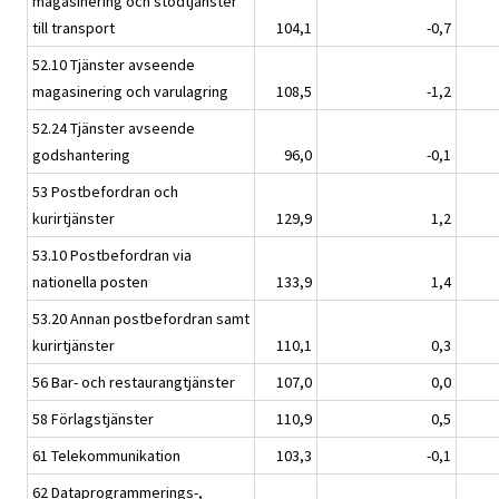
magasinering och stödtjänster
till transport
104,1
-0,7
52.10 Tjänster avseende
magasinering och varulagring
108,5
-1,2
52.24 Tjänster avseende
godshantering
96,0
-0,1
53 Postbefordran och
kurirtjänster
129,9
1,2
53.10 Postbefordran via
nationella posten
133,9
1,4
53.20 Annan postbefordran samt
kurirtjänster
110,1
0,3
56 Bar- och restaurangtjänster
107,0
0,0
58 Förlagstjänster
110,9
0,5
61 Telekommunikation
103,3
-0,1
62 Dataprogrammerings-,