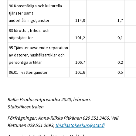
90 Konstnärliga och kulturella
tjänster samt
underhållningstjänster
114,9
1,7
93 Idrotts-, fritids- och
nöjestjänster
101,2
-0,1
95 Tjänster avseende reparation
av datorer, hushållsartiklar och
personliga artiklar
106,7
0,2
96.01 Tvätteritjänster
102,6
0,5
Källa: Producentprisindex 2020, februari.
Statistikcentralen
Förfrågningar: Anna-Riikka Pitkänen 029 551 3466, Veli
Kettunen 029 551 2693,
thi.tilastokeskus@stat.fi