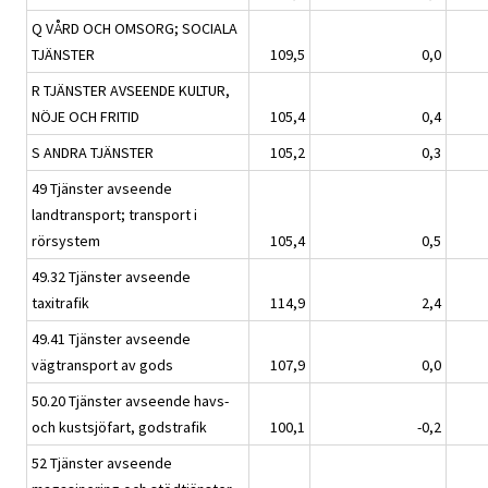
Q VÅRD OCH OMSORG; SOCIALA
TJÄNSTER
109,5
0,0
R TJÄNSTER AVSEENDE KULTUR,
NÖJE OCH FRITID
105,4
0,4
S ANDRA TJÄNSTER
105,2
0,3
49 Tjänster avseende
landtransport; transport i
rörsystem
105,4
0,5
49.32 Tjänster avseende
taxitrafik
114,9
2,4
49.41 Tjänster avseende
vägtransport av gods
107,9
0,0
50.20 Tjänster avseende havs-
och kustsjöfart, godstrafik
100,1
-0,2
52 Tjänster avseende