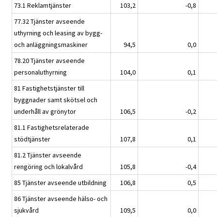
73.1 Reklamtjänster
103,2
-0,8
77.32 Tjänster avseende
uthyrning och leasing av bygg-
och anläggningsmaskiner
94,5
0,0
78.20 Tjänster avseende
personaluthyrning
104,0
0,1
81 Fastighetstjänster till
byggnader samt skötsel och
underhåll av grönytor
106,5
-0,2
81.1 Fastighetsrelaterade
stödtjänster
107,8
0,1
81.2 Tjänster avseende
rengöring och lokalvård
105,8
-0,4
85 Tjänster avseende utbildning
106,8
0,5
86 Tjänster avseende hälso- och
sjukvård
109,5
0,0