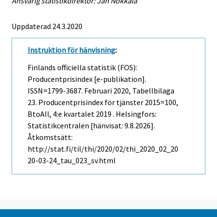
Ansvarig statistikdirektör: Jan Nokkala
Uppdaterad 24.3.2020
Instruktion för hänvisning
:
Finlands officiella statistik (FOS):
Producentprisindex [e-publikation].
ISSN=1799-3687.
Februari
2020, Tabellbilaga
23. Producentprisindex för tjänster 2015=100,
BtoAll, 4:e kvartalet 2019 . Helsingfors:
Statistikcentralen [hänvisat: 9.8.2026].
Åtkomstsätt:
http://stat.fi/til/thi/2020/02/thi_2020_02_20
20-03-24_tau_023_sv.html