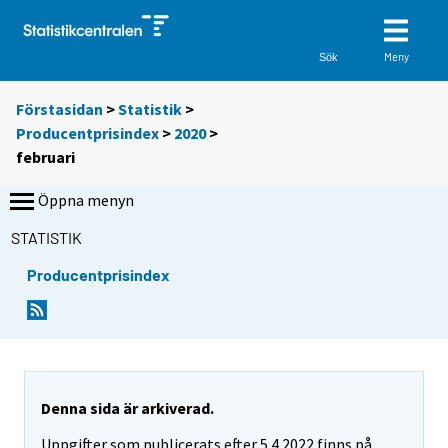
Meny
Sök
Förstasidan
>
Statistik
>
Producentprisindex
>
2020
>
februari
Öppna menyn
STATISTIK
Producentprisindex
Denna sida är arkiverad.
Uppgifter som publicerats efter 5.4.2022 finns på