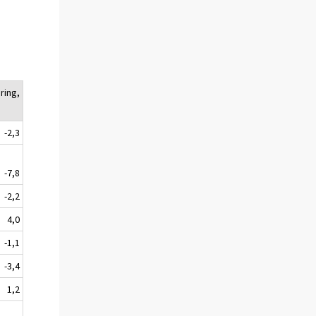
ring,
-2,3
-7,8
-2,2
4,0
-1,1
-3,4
1,2