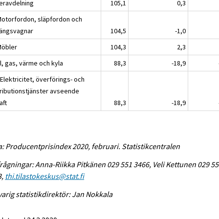
eravdelning
105,1
0,3
Motorfordon, släpfordon och
ängsvagnar
104,5
-1,0
Möbler
104,3
2,3
l, gas, värme och kyla
88,3
-18,9
Elektricitet, överförings- och
tributionstjänster avseende
aft
88,3
-18,9
a: Producentprisindex 2020, februari. Statistikcentralen
rågningar: Anna-Riikka Pitkänen 029 551 3466, Veli Kettunen 029 5
3,
thi.tilastokeskus@stat.fi
arig statistikdirektör: Jan Nokkala