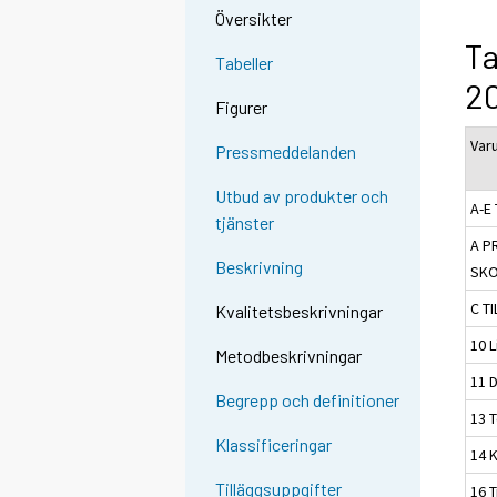
Översikter
Ta
Tabeller
20
Figurer
Var
Pressmeddelanden
Utbud av produkter och
A-E 
tjänster
A P
Beskrivning
SKO
C T
Kvalitetsbeskrivningar
10 
Metodbeskrivningar
11 
Begrepp och definitioner
13 T
Klassificeringar
14 
Tilläggsuppgifter
16 T