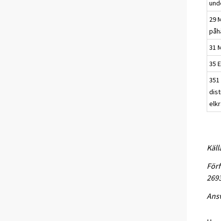
und
29 
påh
31 
35 E
351 
dis
elkr
Käll
Förf
269
Ansv