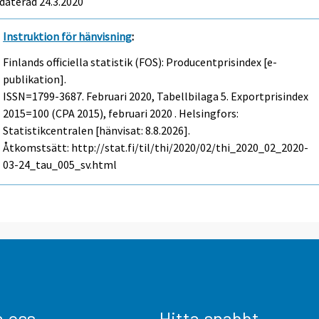
daterad 24.3.2020
Instruktion för hänvisning
:
Finlands officiella statistik (FOS): Producentprisindex [e-
publikation].
ISSN=1799-3687.
Februari
2020, Tabellbilaga 5. Exportprisindex
2015=100 (CPA 2015), februari 2020 . Helsingfors:
Statistikcentralen [hänvisat: 8.8.2026].
Åtkomstsätt: http://stat.fi/til/thi/2020/02/thi_2020_02_2020-
03-24_tau_005_sv.html
a oss
Hitta snabbt