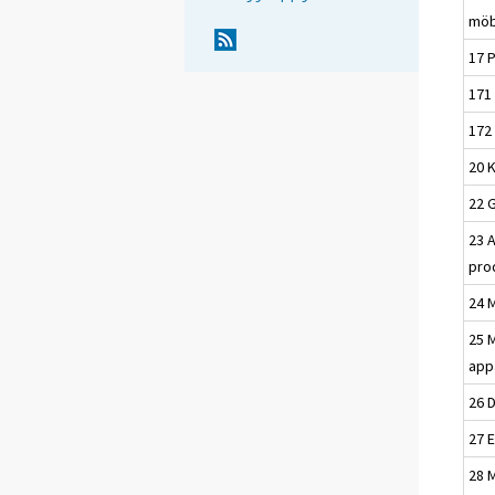
möbl
17 
171
172
20 
22 
23 
pro
24 
25 
app
26 D
27 
28 M