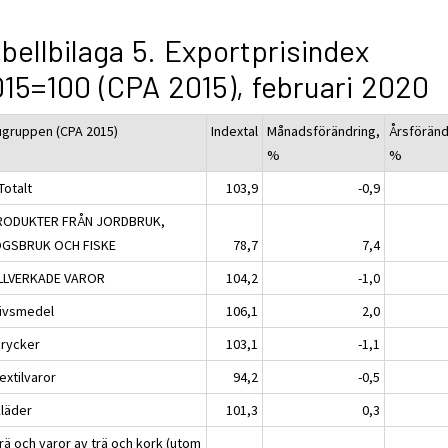
bellbilaga 5. Exportprisindex
15=100 (CPA 2015), februari 2020
ugruppen (CPA 2015)
Indextal
Månadsförändring,
Årsföränd
%
%
Totalt
103,9
-0,9
RODUKTER FRÅN JORDBRUK,
GSBRUK OCH FISKE
78,7
7,4
ILLVERKADE VAROR
104,2
-1,0
Livsmedel
106,1
2,0
Drycker
103,1
-1,1
extilvaror
94,2
-0,5
Kläder
101,3
0,3
rä och varor av trä och kork (utom