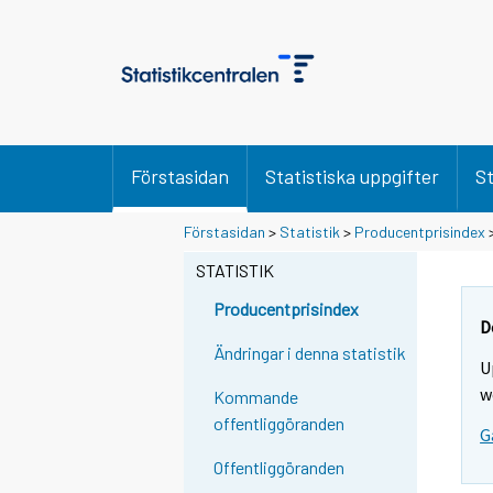
Förstasidan
Statistiska uppgifter
St
Förstasidan
>
Statistik
>
Producentprisindex
STATISTIK
Producentprisindex
D
Ändringar i denna statistik
U
w
Kommande
offentliggöranden
G
Offentliggöranden