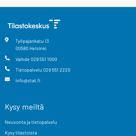
Työpajankatu
13
00580
Helsinki
Vaihde
029 551 1000
Tietopalvelu
029 551 2220
info@stat.fi
Kysy meiltä
Neuvonta ja tietopalvelu
Kysy tilastoista