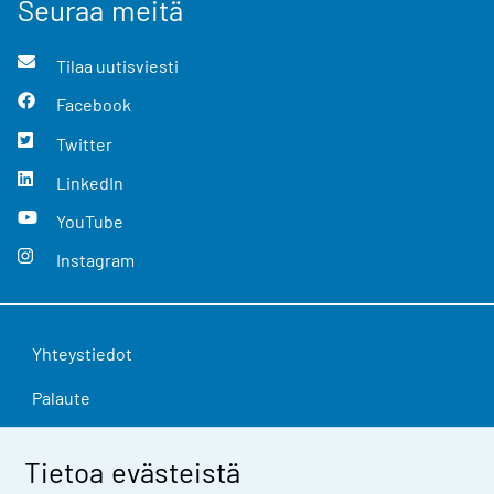
Seuraa meitä
Tilaa uutisviesti
Facebook
Twitter
LinkedIn
YouTube
Instagram
Yhteystiedot
Palaute
Käyttöehdot
Tietoa evästeistä
Tietosuoja