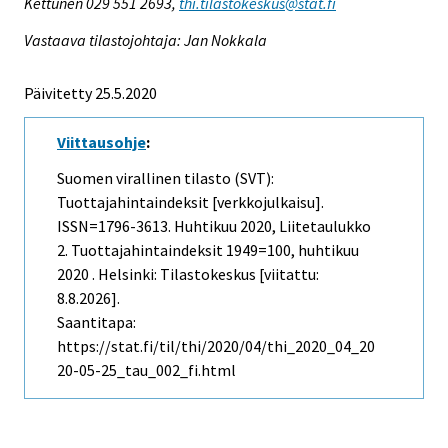
Kettunen 029 551 2693,
thi.tilastokeskus@stat.fi
Vastaava tilastojohtaja: Jan Nokkala
Päivitetty 25.5.2020
Viittausohje
:
Suomen virallinen tilasto (SVT):
Tuottajahintaindeksit [verkkojulkaisu].
ISSN=1796-3613.
Huhtikuu
2020, Liitetaulukko
2. Tuottajahintaindeksit 1949=100, huhtikuu
2020 . Helsinki: Tilastokeskus [viitattu:
8.8.2026].
Saantitapa:
https://stat.fi/til/thi/2020/04/thi_2020_04_20
20-05-25_tau_002_fi.html