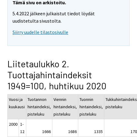
Tämä sivu on arkistoitu.
5.4.2022 jälkeen julkaistut tiedot löydät
uudistetulta sivustolta.
Siirry uudelle tilastosivulle
Liitetaulukko 2.
Tuottajahintaindeksit
1949=100, huhtikuu 2020
Vuosi ja
Tuotannon
Viennin
Tuonnin
Tukkuhintaindeks
kuukausi
hintaindeksi,
hintaindeksi,
hintaindeksi,
pisteluku
pisteluku
pisteluku
pisteluku
2000
1-
12
1666
1686
1335
170