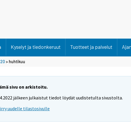
a
Kyselyt ja tiedonkeruut
Tuotteet ja palvelut
Aja
020
>
huhtikuu
ämä sivu on arkistoitu.
.4.2022 jälkeen julkaistut tiedot löydät uudistetulta sivustolta.
iirry uudelle tilastosivulle