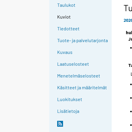
Taulukot
Tu
Kuviot
202
Tiedotteet
hu
J
Tuote- ja palvelutarjonta
Kuvaus
Laatuselosteet
T
Menetelmäselosteet
Käsitteet ja määritelmät
Luokitukset
Lisätietoja