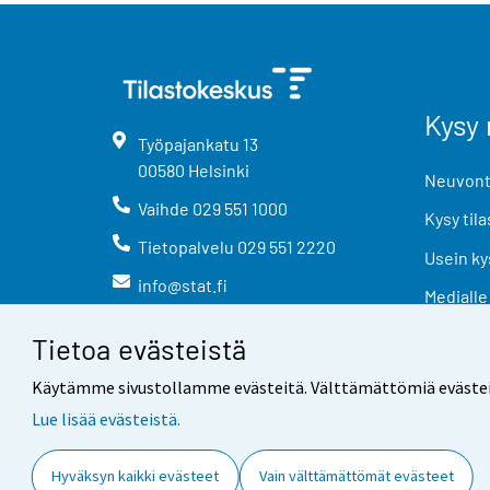
Kysy 
Työpajankatu
13
00580
Helsinki
Neuvonta
Vaihde
029 551 1000
Kysy tila
Tietopalvelu
029 551 2220
Usein ky
info@stat.fi
Medialle
Tietoa evästeistä
Käytämme sivustollamme evästeitä. Välttämättömiä evästeitä t
Lue lisää evästeistä.
Yhteystiedot
Palaute
Hyväksyn kaikki evästeet
Vain välttämättömät evästeet