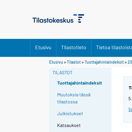
Etusivu
Tilastotieto
Tietoa tilastoist
Etusivu
>
Tilastot
>
Tuottajahintaindeksit
>
2
TILASTOT
Tuottajahintaindeksit
T
Muutoksia tässä
5
tilastossa
S
Julkistukset
Katsaukset