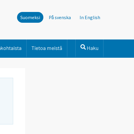
Suomeksi
På svenska
In English
nkohtaista
Tietoa meistä
Haku