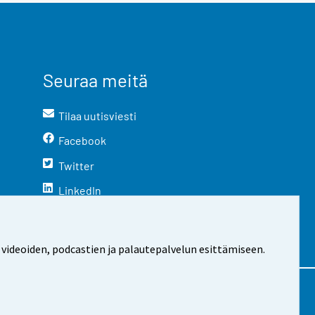
Seuraa meitä
Tilaa uutisviesti
Facebook
Twitter
LinkedIn
YouTube
Instagram
 videoiden, podcastien ja palautepalvelun esittämiseen.
stosta
Evästeasetukset