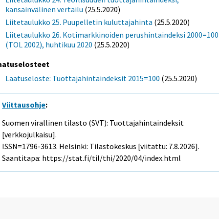
kansainvälinen vertailu
(25.5.2020)
Liitetaulukko 25. Puupelletin kuluttajahinta
(25.5.2020)
Liitetaulukko 26. Kotimarkkinoiden perushintaindeksi 2000=100
(TOL 2002), huhtikuu 2020
(25.5.2020)
aatuselosteet
Laatuseloste: Tuottajahintaindeksit 2015=100
(25.5.2020)
Viittausohje
:
Suomen virallinen tilasto (SVT): Tuottajahintaindeksit
[verkkojulkaisu].
ISSN=1796-3613. Helsinki: Tilastokeskus [viitattu: 7.8.2026].
Saantitapa: https://stat.fi/til/thi/2020/04/index.html