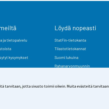
meiltä
Löydä nopeasti
 ja tietopalvelu
StatFin-tietokanta
stoista
Tilastotietokannat
sytyt kysymykset
Suomi lukuina
Rahanarvonmuunnin
Tulevat julkaisut
Tutkimusaineistot
arvitaan, jotta sivusto toimii oikein. Muita evästeitä tarvitaan
Käyttöehdot
Tietosuoja
Saavutettavuus
Tietoa sivu