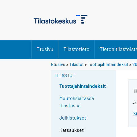
Etusivu
Tilastotieto
Tietoa tilastoist
Etusivu
>
Tilastot
>
Tuottajahintaindeksit
>
2
TILASTOT
Tuottajahintaindeksit
T
Muutoksia tässä
5
tilastossa
S
Julkistukset
Katsaukset