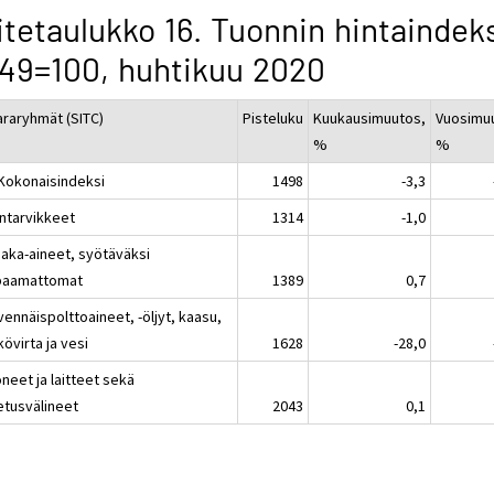
itetaulukko 16. Tuonnin hintaindek
49=100, huhtikuu 2020
araryhmät (SITC)
Pisteluku
Kuukausimuutos,
Vuosimu
%
%
 Kokonaisindeksi
1498
-3,3
intarvikkeet
1314
-1,0
aaka-aineet, syötäväksi
paamattomat
1389
0,7
vennäispolttoaineet, -öljyt, kaasu,
övirta ja vesi
1628
-28,0
neet ja laitteet sekä
etusvälineet
2043
0,1