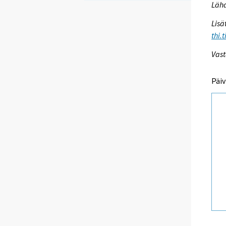
Lähd
Lisä
thi.
Vast
Päiv