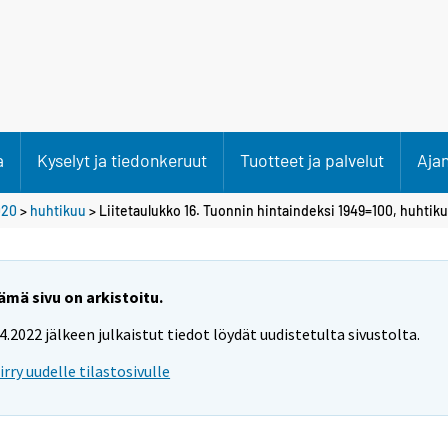
a
Kyselyt ja tiedonkeruut
Tuotteet ja palvelut
Aja
020
>
huhtikuu
> Liitetaulukko 16. Tuonnin hintaindeksi 1949=100, huhtik
ämä sivu on arkistoitu.
.4.2022 jälkeen julkaistut tiedot löydät uudistetulta sivustolta.
iirry uudelle tilastosivulle