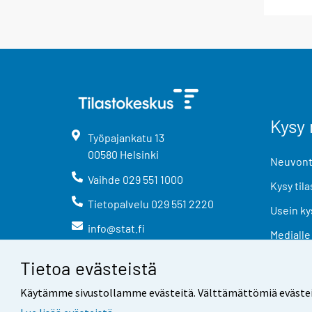
Kysy 
Työpajankatu
13
00580
Helsinki
Neuvonta
Vaihde
029 551 1000
Kysy tila
Tietopalvelu
029 551 2220
Usein ky
info@stat.fi
Medialle
Tietoa evästeistä
Käytämme sivustollamme evästeitä. Välttämättömiä evästeitä t