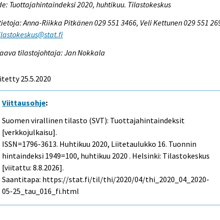
e: Tuottajahintaindeksi 2020, huhtikuu. Tilastokeskus
tietoja: Anna-Riikka Pitkänen 029 551 3466, Veli Kettunen 029 551 26
tilastokeskus@stat.fi
aava tilastojohtaja: Jan Nokkala
itetty 25.5.2020
Viittausohje
:
Suomen virallinen tilasto (SVT): Tuottajahintaindeksit
[verkkojulkaisu].
ISSN=1796-3613.
Huhtikuu
2020, Liitetaulukko 16. Tuonnin
hintaindeksi 1949=100, huhtikuu 2020 . Helsinki: Tilastokeskus
[viitattu: 8.8.2026].
Saantitapa: https://stat.fi/til/thi/2020/04/thi_2020_04_2020-
05-25_tau_016_fi.html