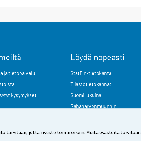
meiltä
Löydä nopeasti
 ja tietopalvelu
StatFin-tietokanta
stoista
Tilastotietokannat
sytyt kysymykset
Suomi lukuina
Rahanarvonmuunnin
Tulevat julkaisut
Tutkimusaineistot
arvitaan, jotta sivusto toimii oikein. Muita evästeitä tarvitaan