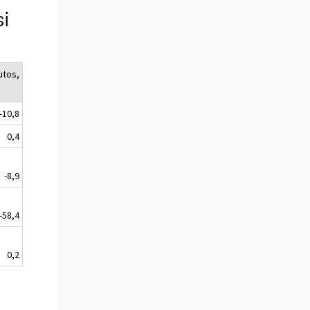
si
utos,
-10,8
0,4
-8,9
-58,4
0,2