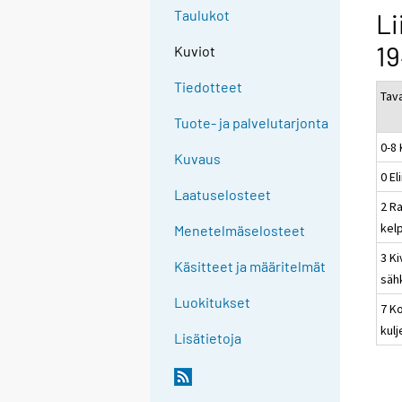
Taulukot
Li
19
Kuviot
Tiedotteet
Tav
Tuote- ja palvelutarjonta
0-8
Kuvaus
0 El
Laatuselosteet
2 R
kel
Menetelmäselosteet
3 Ki
Käsitteet ja määritelmät
sähk
Luokitukset
7 Ko
kulj
Lisätietoja