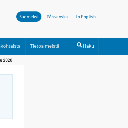
Suomeksi
På svenska
In English
nkohtaista
Tietoa meistä
Haku
uu 2020