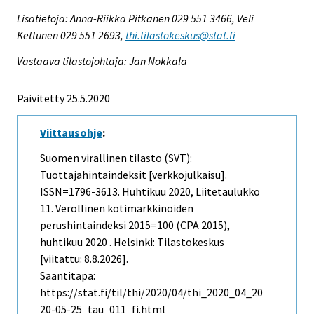
Lisätietoja: Anna-Riikka Pitkänen 029 551 3466, Veli
Kettunen 029 551 2693,
thi.tilastokeskus@stat.fi
Vastaava tilastojohtaja: Jan Nokkala
Päivitetty 25.5.2020
Viittausohje
:
Suomen virallinen tilasto (SVT):
Tuottajahintaindeksit [verkkojulkaisu].
ISSN=1796-3613.
Huhtikuu
2020, Liitetaulukko
11. Verollinen kotimarkkinoiden
perushintaindeksi 2015=100 (CPA 2015),
huhtikuu 2020 . Helsinki: Tilastokeskus
[viitattu: 8.8.2026].
Saantitapa:
https://stat.fi/til/thi/2020/04/thi_2020_04_20
20-05-25_tau_011_fi.html