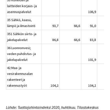
33 Koneiden ja
laitteiden korjaus- ja
asennuspalvelut
106,9
35 Sähkö, kaasu,
lämpö ja ilmastointi
93,7
66,6
91,0
351 Sähkön siirto- ja
jakelupalvelut
86,8
66,6
83,8
36 Luonnonvesi;
veden puhdistus- ja
jakelupalvelut
101,9
42 Maa- ja
vesirakennusalan
rakenteet ja
rakennustyöt
104,2
104,2
Lähde: Tuottajahintaindeksi 2020, huhtikuu. Tilastokeskus