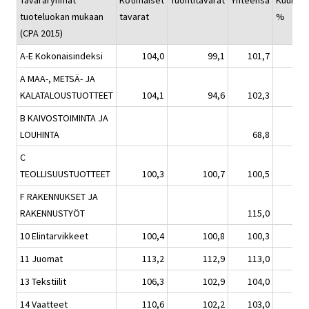
Tavararyhmät
Kotimaiset
Tuontitavarat
Yhteensä
Kuukaus
tuoteluokan mukaan
tavarat
%
(CPA 2015)
A-E Kokonaisindeksi
104,0
99,1
101,7
A MAA-, METSÄ- JA
KALATALOUSTUOTTEET
104,1
94,6
102,3
B KAIVOSTOIMINTA JA
LOUHINTA
68,8
C
TEOLLISUUSTUOTTEET
100,3
100,7
100,5
F RAKENNUKSET JA
RAKENNUSTYÖT
115,0
10 Elintarvikkeet
100,4
100,8
100,3
11 Juomat
113,2
112,9
113,0
13 Tekstiilit
106,3
102,9
104,0
14 Vaatteet
110,6
102,2
103,0