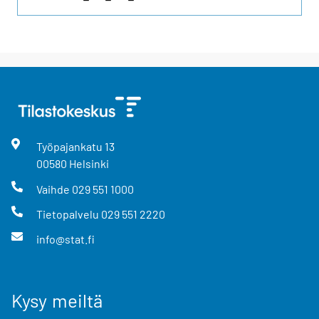
Työpajankatu
13
00580
Helsinki
Vaihde
029 551 1000
Tietopalvelu
029 551 2220
info@stat.fi
Kysy meiltä