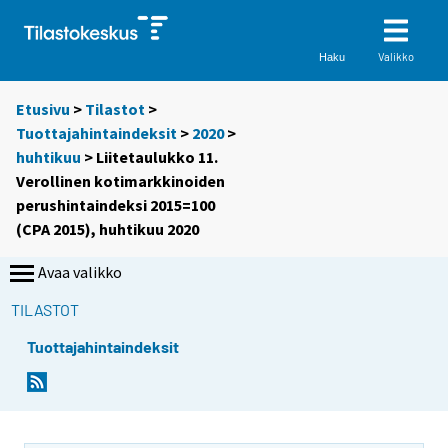
Valikko
Haku
Etusivu
>
Tilastot
>
Tuottajahintaindeksit
>
2020
>
huhtikuu
> Liitetaulukko 11.
Verollinen kotimarkkinoiden
perushintaindeksi 2015=100
(CPA 2015), huhtikuu 2020
Avaa valikko
TILASTOT
Tuottajahintaindeksit