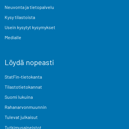
Neuvonta ja tietopalvelu
Kysy tilastoista
Usein kysytyt kysymykset
Medialle
Löydä nopeasti
StatFin-tietokanta
Tilastotietokannat
Suomi lukuina
Rahanarvonmuunnin
Tulevat julkaisut
Tutkimusaineistot