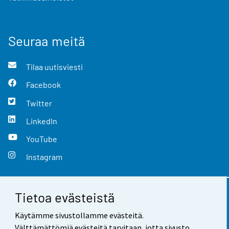
Seuraa meitä
Tilaa uutisviesti
Facebook
Twitter
LinkedIn
YouTube
Instagram
Tietoa evästeistä
Yhteystiedot
Käytämme sivustollamme evästeitä.
Palaute
Välttämättömiä evästeitä tarvitaan, jotta sivusto