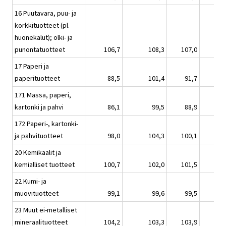
16 Puutavara, puu- ja
korkkituotteet (pl.
huonekalut); olki- ja
punontatuotteet
106,7
108,3
107,0
17 Paperi ja
paperituotteet
88,5
101,4
91,7
171 Massa, paperi,
kartonki ja pahvi
86,1
99,5
88,9
172 Paperi-, kartonki-
ja pahvituotteet
98,0
104,3
100,1
20 Kemikaalit ja
kemialliset tuotteet
100,7
102,0
101,5
22 Kumi- ja
muovituotteet
99,1
99,6
99,5
23 Muut ei-metalliset
mineraalituotteet
104,2
103,3
103,9