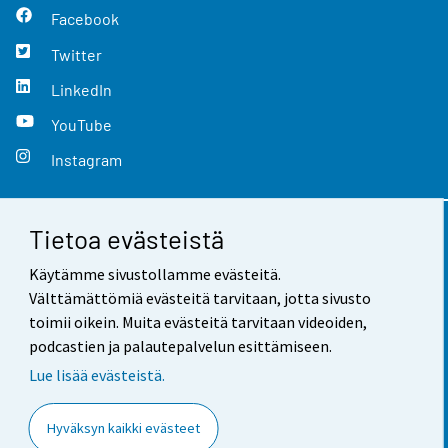
Facebook
Twitter
LinkedIn
YouTube
Instagram
Tietoa evästeistä
Yhteystiedot
Käytämme sivustollamme evästeitä.
Palaute
Välttämättömiä evästeitä tarvitaan, jotta sivusto
toimii oikein. Muita evästeitä tarvitaan videoiden,
Käyttöehdot
podcastien ja palautepalvelun esittämiseen.
Tietosuoja
Lue lisää evästeistä.
Saavutettavuus
Hyväksyn kaikki evästeet
Tietoa sivustosta