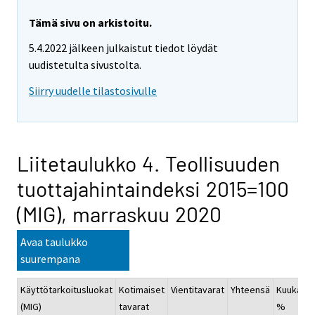
Tämä sivu on arkistoitu.
5.4.2022 jälkeen julkaistut tiedot löydät
uudistetulta sivustolta.
Siirry uudelle tilastosivulle
Liitetaulukko 4. Teollisuuden
tuottajahintaindeksi 2015=100
(MIG), marraskuu 2020
Avaa taulukko
suurempana
Käyttötarkoitusluokat
Kotimaiset
Vientitavarat
Yhteensä
Kuukausi
(MIG)
tavarat
%