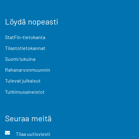
Löydä nopeasti
StatFin-tietokanta
Tilastotietokannat
Suomi lukuina
Rahanarvonmuunnin
Tulevat julkaisut
Tutkimusaineistot
Seuraa meitä
Tilaa uutisviesti