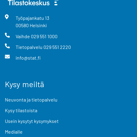
Työpajankatu
13
00580
Helsinki
Vaihde
029 551 1000
Tietopalvelu
029 551 2220
info@stat.fi
Kysy meiltä
Neuvonta ja tietopalvelu
Kysy tilastoista
Usein kysytyt kysymykset
Medialle