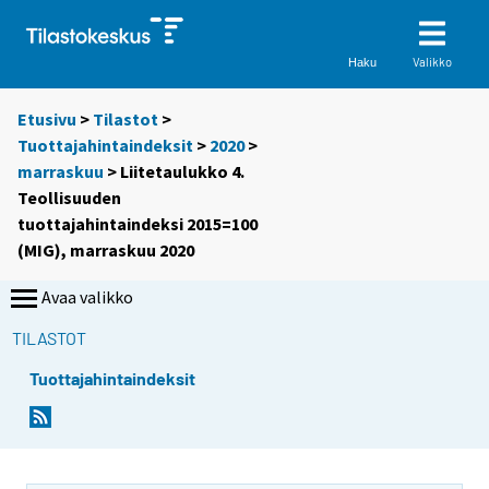
Valikko
Haku
Etusivu
>
Tilastot
>
Tuottajahintaindeksit
>
2020
>
marraskuu
> Liitetaulukko 4.
Teollisuuden
tuottajahintaindeksi 2015=100
(MIG), marraskuu 2020
Avaa valikko
TILASTOT
Tuottajahintaindeksit