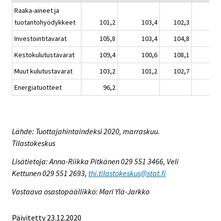
Raaka-aineet ja
tuotantohyödykkeet
101,2
103,4
102,3
Investointitavarat
105,8
103,4
104,8
Kestokulutustavarat
109,4
100,6
108,1
Muut kulutustavarat
103,2
101,2
102,7
Energiatuotteet
96,2
Lähde: Tuottajahintaindeksi 2020, marraskuu.
Tilastokeskus
Lisätietoja: Anna-Riikka Pitkänen 029 551 3466, Veli
Kettunen 029 551 2693,
thi.tilastokeskus@stat.fi
Vastaava osastopäällikkö: Mari Ylä-Jarkko
Päivitetty 23.12.2020