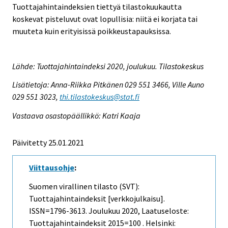
Tuottajahintaindeksien tiettyä tilastokuukautta
koskevat pisteluvut ovat lopullisia: niitä ei korjata tai
muuteta kuin erityisissä poikkeustapauksissa.
Lähde: Tuottajahintaindeksi 2020, joulukuu. Tilastokeskus
Lisätietoja: Anna-Riikka Pitkänen 029 551 3466, Ville Auno
029 551 3023,
thi.tilastokeskus@stat.fi
Vastaava osastopäällikkö: Katri Kaaja
Päivitetty 25.01.2021
Viittausohje
:
Suomen virallinen tilasto (SVT):
Tuottajahintaindeksit [verkkojulkaisu].
ISSN=1796-3613.
Joulukuu
2020, Laatuseloste:
Tuottajahintaindeksit 2015=100 . Helsinki: