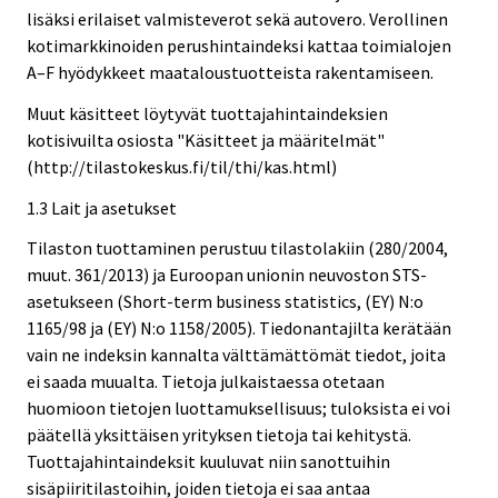
lisäksi erilaiset valmisteverot sekä autovero. Verollinen
kotimarkkinoiden perushintaindeksi kattaa toimialojen
A–F hyödykkeet maataloustuotteista rakentamiseen.
Muut käsitteet löytyvät tuottajahintaindeksien
kotisivuilta osiosta "Käsitteet ja määritelmät"
(http://tilastokeskus.fi/til/thi/kas.html)
1.3 Lait ja asetukset
Tilaston tuottaminen perustuu tilastolakiin (280/2004,
muut. 361/2013) ja Euroopan unionin neuvoston STS-
asetukseen (Short-term business statistics, (EY) N:o
1165/98 ja (EY) N:o 1158/2005). Tiedonantajilta kerätään
vain ne indeksin kannalta välttämättömät tiedot, joita
ei saada muualta. Tietoja julkaistaessa otetaan
huomioon tietojen luottamuksellisuus; tuloksista ei voi
päätellä yksittäisen yrityksen tietoja tai kehitystä.
Tuottajahintaindeksit kuuluvat niin sanottuihin
sisäpiiritilastoihin, joiden tietoja ei saa antaa