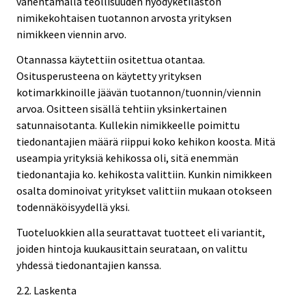
vähentämällä teollisuuden hyödyketilaston
nimikekohtaisen tuotannon arvosta yrityksen
nimikkeen viennin arvo.
Otannassa käytettiin ositettua otantaa.
Ositusperusteena on käytetty yrityksen
kotimarkkinoille jäävän tuotannon/tuonnin/viennin
arvoa. Ositteen sisällä tehtiin yksinkertainen
satunnaisotanta. Kullekin nimikkeelle poimittu
tiedonantajien määrä riippui koko kehikon koosta. Mitä
useampia yrityksiä kehikossa oli, sitä enemmän
tiedonantajia ko. kehikosta valittiin. Kunkin nimikkeen
osalta dominoivat yritykset valittiin mukaan otokseen
todennäköisyydellä yksi.
Tuoteluokkien alla seurattavat tuotteet eli variantit,
joiden hintoja kuukausittain seurataan, on valittu
yhdessä tiedonantajien kanssa.
2.2. Laskenta