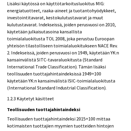
Lisäksi käytössä on käyttötarkoitusluokitus MIG:
energiatuotteet, raaka-aineet ja tuotantohyödykkeet,
investointitavarat, kestokulutustavarat ja muut
kulutustavarat. Indekseissä, joiden perusvuosi on 2010,
käytetään julkaisutasoina kansallista
toimialaluokitusta TOL 2008, joka perustuu Euroopan
yhteisön tilastolliseen toimialaluokitukseen NACE Rev.
2. Indekseissä, joiden perusvuosi on 1949, käytetään YK:n
kansainvälistä SITC-tavaraluokitusta (Standard
International Trade Classification). Tämän lisäksi
teollisuuden tuottajahintaindeksissä 1949=100
käytetään YK:n kansainvälistä ISIC-toimialaluokitusta
(International Standard Industrial Classification).
1.2.3 Käytetyt käsitteet
Teollisuuden tuottajahintaindeksi
Teollisuuden tuottajahintaindeksi 2015=100 mittaa
kotimaisten tuottajien myymien tuotteiden hintojen