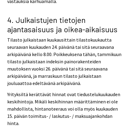
vastauksia karhuamalla.
4. Julkaistujen tietojen
ajantasaisuus ja oikea-aikaisuus
Tilasto julkaistaan kuukausittain tilastokuukautta
seuraavan kuukauden 24. päivänä tai sitä seuraavana
arkipäivänä kello 8.00. Poikkeuksena tähän, tammikuun
tilasto julkaistaan indeksin painorakenteiden
muutoksen vuoksi 26. päivänä tai sitä seuraavana
arkipäivänä, ja marraskuun tilasto julkaistaan
jouluaattoa edeltävänä arkipäivänä.
Yrityksiltä kerättävät hinnat ovat tiedustelukuukauden
keskihintoja. Mikäli keskihinnan määrittäminen ei ole
mahdollista, hintanoteeraus voi olla myös kuukauden
15. päivän toimitus- / laskutus- / maksuajankohdan
hinta.