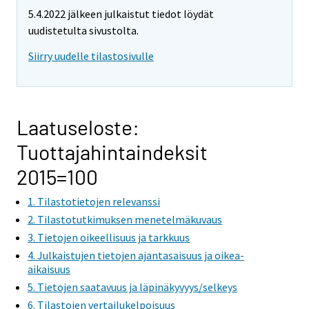
5.4.2022 jälkeen julkaistut tiedot löydät
uudistetulta sivustolta.
Siirry uudelle tilastosivulle
Laatuseloste:
Tuottajahintaindeksit
2015=100
1. Tilastotietojen relevanssi
2. Tilastotutkimuksen menetelmäkuvaus
3. Tietojen oikeellisuus ja tarkkuus
4. Julkaistujen tietojen ajantasaisuus ja oikea-
aikaisuus
5. Tietojen saatavuus ja läpinäkyvyys/selkeys
6. Tilastojen vertailukelpoisuus