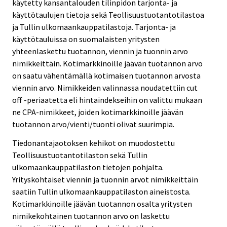
käytetty kansantalouden tilinpidon tarjonta- ja
käyttötaulujen tietoja sekä Teollisuustuotantotilastoa
ja Tullin ulkomaankauppatilastoja. Tarjonta- ja
käyttötauluissa on suomalaisten yritysten
yhteenlaskettu tuotannon, viennin ja tuonnin arvo
nimikkeittäin. Kotimarkkinoille jäävän tuotannon arvo
on saatu vähentämällä kotimaisen tuotannon arvosta
viennin arvo. Nimikkeiden valinnassa noudatettiin cut
off -periaatetta eli hintaindekseihin on valittu mukaan
ne CPA-nimikkeet, joiden kotimarkkinoille jäävän
tuotannon arvo/vienti/tuonti olivat suurimpia.
Tiedonantajaotoksen kehikot on muodostettu
Teollisuustuotantotilaston sekä Tullin
ulkomaankauppatilaston tietojen pohjalta.
Yrityskohtaiset viennin ja tuonnin arvot nimikkeittäin
saatiin Tullin ulkomaankauppatilaston aineistosta.
Kotimarkkinoille jäävän tuotannon osalta yritysten
nimikekohtainen tuotannon arvo on laskettu