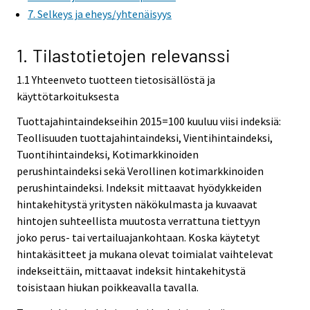
7. Selkeys ja eheys/yhtenäisyys
1. Tilastotietojen relevanssi
1.1 Yhteenveto tuotteen tietosisällöstä ja
käyttötarkoituksesta
Tuottajahintaindekseihin 2015=100 kuuluu viisi indeksiä:
Teollisuuden tuottajahintaindeksi, Vientihintaindeksi,
Tuontihintaindeksi, Kotimarkkinoiden
perushintaindeksi sekä Verollinen kotimarkkinoiden
perushintaindeksi. Indeksit mittaavat hyödykkeiden
hintakehitystä yritysten näkökulmasta ja kuvaavat
hintojen suhteellista muutosta verrattuna tiettyyn
joko perus- tai vertailuajankohtaan. Koska käytetyt
hintakäsitteet ja mukana olevat toimialat vaihtelevat
indekseittäin, mittaavat indeksit hintakehitystä
toisistaan hiukan poikkeavalla tavalla.