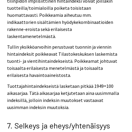
tilinpidon implisiittinen hintaindeksi voivat joillakin
tuotteilla/toimialoilla poiketa toisistaan
huomattavasti. Poikkeamia aiheutuu mm.
indikaattorien sisältämien hyödykekombinaatioiden
rakenne-eroista sekä erilaisesta
laskentamenetelmästä.
Tullin yksikköarvoihin perustuvat tuonnin ja viennin
hintaindeksit poikkeavat Tilastokeskuksen laskemista
tuonti- ja vientihintaindekseistä. Poikkeamat johtuvat
toisaalta erilaisesta menetelmästä ja toisaalta
erilaisesta havaintoaineistosta.
Tuottajahintaindekseistä lasketaan pitkää 1949=100
aikasarjaa. Tätä aikasarjaa ketjutetaan aina uusimmalla
indeksillä, jolloin indeksin muutokset vastaavat
uusimman indeksin muutoksia.
7. Selkeys ja eheys/yhtenäisyys