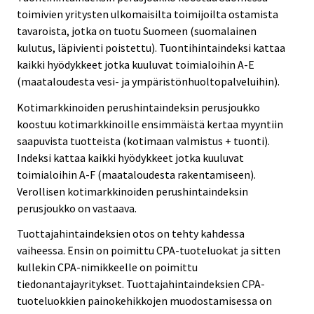
toimivien yritysten ulkomaisilta toimijoilta ostamista
tavaroista, jotka on tuotu Suomeen (suomalainen
kulutus, läpivienti poistettu). Tuontihintaindeksi kattaa
kaikki hyödykkeet jotka kuuluvat toimialoihin A-E
(maataloudesta vesi- ja ympäristönhuoltopalveluihin).
Kotimarkkinoiden perushintaindeksin perusjoukko
koostuu kotimarkkinoille ensimmäistä kertaa myyntiin
saapuvista tuotteista (kotimaan valmistus + tuonti).
Indeksi kattaa kaikki hyödykkeet jotka kuuluvat
toimialoihin A-F (maataloudesta rakentamiseen).
Verollisen kotimarkkinoiden perushintaindeksin
perusjoukko on vastaava.
Tuottajahintaindeksien otos on tehty kahdessa
vaiheessa. Ensin on poimittu CPA-tuoteluokat ja sitten
kullekin CPA-nimikkeelle on poimittu
tiedonantajayritykset. Tuottajahintaindeksien CPA-
tuoteluokkien painokehikkojen muodostamisessa on