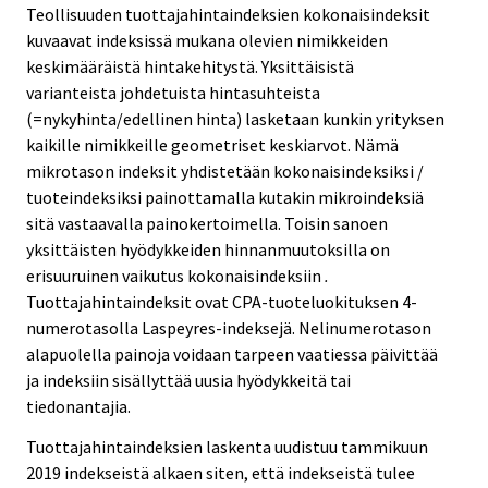
Teollisuuden tuottajahintaindeksien kokonaisindeksit
kuvaavat indeksissä mukana olevien nimikkeiden
keskimääräistä hintakehitystä. Yksittäisistä
varianteista johdetuista hintasuhteista
(=nykyhinta/edellinen hinta) lasketaan kunkin yrityksen
kaikille nimikkeille geometriset keskiarvot. Nämä
mikrotason indeksit yhdistetään kokonaisindeksiksi /
tuoteindeksiksi painottamalla kutakin mikroindeksiä
sitä vastaavalla painokertoimella. Toisin sanoen
yksittäisten hyödykkeiden hinnanmuutoksilla on
erisuuruinen vaikutus kokonaisindeksiin
.
Tuottajahintaindeksit ovat CPA-tuoteluokituksen 4-
numerotasolla Laspeyres-indeksejä. Nelinumerotason
alapuolella painoja voidaan tarpeen vaatiessa päivittää
ja indeksiin sisällyttää uusia hyödykkeitä tai
tiedonantajia.
Tuottajahintaindeksien laskenta uudistuu tammikuun
2019 indekseistä alkaen siten, että indekseistä tulee