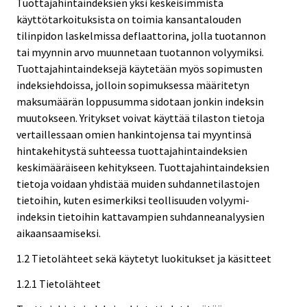
Tuottajahintaindeksien yksi keskeisimmistä
käyttötarkoituksista on toimia kansantalouden
tilinpidon laskelmissa deflaattorina, jolla tuotannon
tai myynnin arvo muunnetaan tuotannon volyymiksi.
Tuottajahintaindeksejä käytetään myös sopimusten
indeksiehdoissa, jolloin sopimuksessa määritetyn
maksumäärän loppusumma sidotaan jonkin indeksin
muutokseen. Yritykset voivat käyttää tilaston tietoja
vertaillessaan omien hankintojensa tai myyntinsä
hintakehitystä suhteessa tuottajahintaindeksien
keskimääräiseen kehitykseen. Tuottajahintaindeksien
tietoja voidaan yhdistää muiden suhdannetilastojen
tietoihin, kuten esimerkiksi teollisuuden volyymi-
indeksin tietoihin kattavampien suhdanneanalyysien
aikaansaamiseksi.
1.2 Tietolähteet sekä käytetyt luokitukset ja käsitteet
1.2.1 Tietolähteet