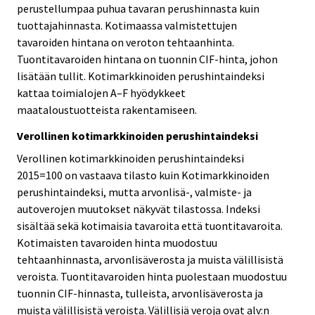
perustellumpaa puhua tavaran perushinnasta kuin
tuottajahinnasta. Kotimaassa valmistettujen
tavaroiden hintana on veroton tehtaanhinta.
Tuontitavaroiden hintana on tuonnin CIF-hinta, johon
lisätään tullit. Kotimarkkinoiden perushintaindeksi
kattaa toimialojen A–F hyödykkeet
maataloustuotteista rakentamiseen.
Verollinen kotimarkkinoiden perushintaindeksi
Verollinen kotimarkkinoiden perushintaindeksi
2015=100 on vastaava tilasto kuin Kotimarkkinoiden
perushintaindeksi, mutta arvonlisä-, valmiste- ja
autoverojen muutokset näkyvät tilastossa. Indeksi
sisältää sekä kotimaisia tavaroita että tuontitavaroita.
Kotimaisten tavaroiden hinta muodostuu
tehtaanhinnasta, arvonlisäverosta ja muista välillisistä
veroista. Tuontitavaroiden hinta puolestaan muodostuu
tuonnin CIF-hinnasta, tulleista, arvonlisäverosta ja
muista välillisistä veroista. Välillisiä veroja ovat alv:n