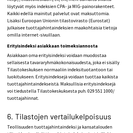
löytyvät myös indeksien CPA- ja MIG-painorakenteet.
Kaikki edellä mainitut palvelut ovat maksuttomia.
Lisäksi Euroopan Unionin tilastovirasto (Eurostat)
julkaisee tuottajahintaindeksien maakohtaisia tietoja
omilla internet-sivuillaan.
Erityisindeksi asiakkaan toimeksiannosta
Asiakkaan oma erityisindeksi voidaan muodostaa
sellaisesta tavararyhmäkokonaisuudesta, joka ei sisälly
Tilastokeskuksen normaaliin indeksituotantoon tai
luokitukseen. Erityisindeksejä voidaan tuottaa kaikista
tuottajahintaindekseistä. Maksullisia erityisindeksejä
voi tiedustella Tilastokeskuksesta puh. 029 551 1000/
tuottajahinnat.
6. Tilastojen vertailukelpoisuus
Teollisuuden tuottajahintaindeksi ja kansatalouden