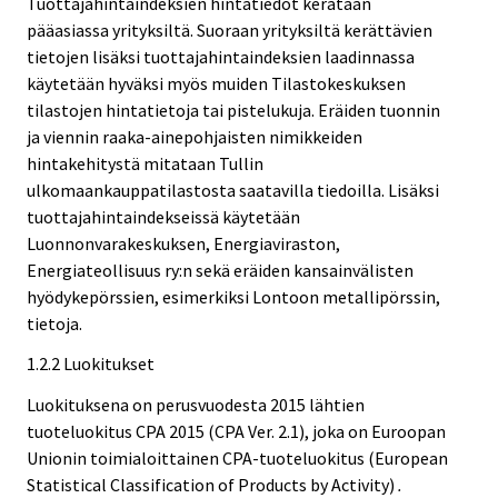
Tuottajahintaindeksien hintatiedot kerätään
pääasiassa yrityksiltä. Suoraan yrityksiltä kerättävien
tietojen lisäksi tuottajahintaindeksien laadinnassa
käytetään hyväksi myös muiden Tilastokeskuksen
tilastojen hintatietoja tai pistelukuja. Eräiden tuonnin
ja viennin raaka-ainepohjaisten nimikkeiden
hintakehitystä mitataan Tullin
ulkomaankauppatilastosta saatavilla tiedoilla. Lisäksi
tuottajahintaindekseissä käytetään
Luonnonvarakeskuksen, Energiaviraston,
Energiateollisuus ry:n sekä eräiden kansainvälisten
hyödykepörssien, esimerkiksi Lontoon metallipörssin,
tietoja.
1.2.2 Luokitukset
Luokituksena on perusvuodesta 2015 lähtien
tuoteluokitus CPA 2015 (CPA Ver. 2.1), joka on Euroopan
Unionin toimialoittainen CPA-tuoteluokitus (European
Statistical Classification of Products by Activity)
.