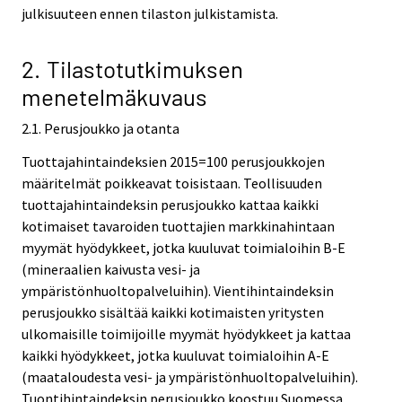
julkisuuteen ennen tilaston julkistamista.
2. Tilastotutkimuksen
menetelmäkuvaus
2.1. Perusjoukko ja otanta
Tuottajahintaindeksien 2015=100 perusjoukkojen
määritelmät poikkeavat toisistaan. Teollisuuden
tuottajahintaindeksin perusjoukko kattaa kaikki
kotimaiset tavaroiden tuottajien markkinahintaan
myymät hyödykkeet, jotka kuuluvat toimialoihin B-E
(mineraalien kaivusta vesi- ja
ympäristönhuoltopalveluihin). Vientihintaindeksin
perusjoukko sisältää kaikki kotimaisten yritysten
ulkomaisille toimijoille myymät hyödykkeet ja kattaa
kaikki hyödykkeet, jotka kuuluvat toimialoihin A-E
(maataloudesta vesi- ja ympäristönhuoltopalveluihin).
Tuontihintaindeksin perusjoukko koostuu Suomessa