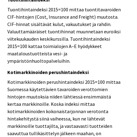
Tuontihintaindeksi 2015=100 mittaa tuontitavaroiden
CIF-hintojen (Cost, Insurance and Freight) muutosta.
CIF-hinnat sisältävät kulut, vakuutukset ja rahdin.
Valuuttamääräiset tuontihinnat muunnetaan euroiksi
viitekuukauden keskikurssilla. Tuontihintaindeksi
2015=100 kattaa toimialojen A–E hyödykkeet
maataloustuotteista vesi- ja
ympäristönhuoltopalveluihin.
Kotimarkkinoiden perushintaindeksi
Kotimarkkinoiden perushintaindeksi 2015=100 mittaa
Suomessa käytettävien tavaroiden verottomien
hintojen muutoksia niiden lähtiessä ensimmäistä
kertaa markkinoille. Koska indeksi mittaa
kotimarkkinoiden kokonaistarjonnan verotonta
hintakehitystä siinä vaiheessa, kun ne lähtevät
markkinoille tuottajilta, ja vastaavasti tuotteiden
saavuttua tullikäsittelyn jälkeen maahan, on