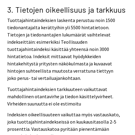
3. Tietojen oikeellisuus ja tarkkuus
Tuottajahintaindeksien laskenta perustuu noin 1500
tiedonantajalta kerättyihin yli 5500 hintatietoon.
Tietojen ja tiedonantajien lukumäärät vaihtelevat
indekseittäin: esimerkiksi Teollisuuden
tuottajahintaindeksi käsittää yhteensä noin 3000
hintatietoa. Indeksit mittaavat hyödykkeiden
hintakehitystä yritysten näkökulmasta ja kuvaavat
hintojen suhteellista muutosta verrattuna tiettyyn
joko perus- tai vertailuajankohtaan.
Tuottajahintaindeksien tarkkuuteen vaikuttavat
mahdollinen otantavirhe ja tiedon käsittelyvirheet.
Virheiden suuruutta ei ole estimoitu
Indeksien oikeellisuuteen vaikuttaa myös vastauskato,
joka tuottajahintaindekseissä on kuukausitasolla 2-5
prosenttia. Vastauskatoa pyritään pienentämään