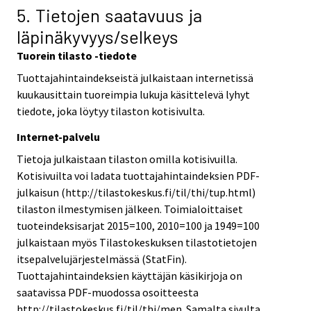
5. Tietojen saatavuus ja
läpinäkyvyys/selkeys
Tuorein tilasto -tiedote
Tuottajahintaindekseistä julkaistaan internetissä
kuukausittain tuoreimpia lukuja käsittelevä lyhyt
tiedote, joka löytyy tilaston kotisivulta.
Internet-palvelu
Tietoja julkaistaan tilaston omilla kotisivuilla.
Kotisivuilta voi ladata tuottajahintaindeksien PDF-
julkaisun (http://tilastokeskus.fi/til/thi/tup.html)
tilaston ilmestymisen jälkeen. Toimialoittaiset
tuoteindeksisarjat 2015=100, 2010=100 ja 1949=100
julkaistaan myös Tilastokeskuksen tilastotietojen
itsepalvelujärjestelmässä (StatFin).
Tuottajahintaindeksien käyttäjän käsikirjoja on
saatavissa PDF-muodossa osoitteesta
http://tilastokeskus.fi/til/thi/men. Samalta sivulta