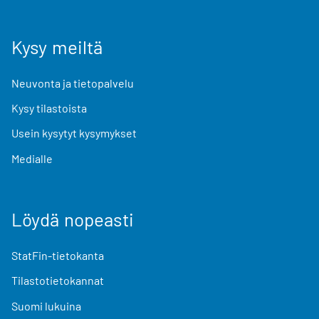
Kysy meiltä
Neuvonta ja tietopalvelu
Kysy tilastoista
Usein kysytyt kysymykset
Medialle
Löydä nopeasti
StatFin-tietokanta
Tilastotietokannat
Suomi lukuina