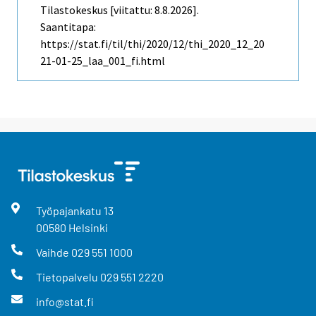
Tilastokeskus [viitattu: 8.8.2026].
Saantitapa:
https://stat.fi/til/thi/2020/12/thi_2020_12_20
21-01-25_laa_001_fi.html
Työpajankatu
13
00580
Helsinki
Vaihde
029 551 1000
Tietopalvelu
029 551 2220
info@stat.fi