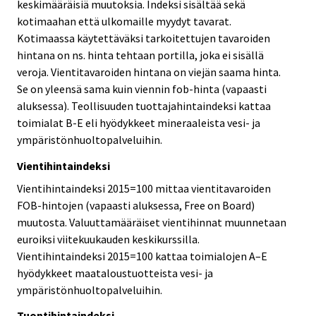
keskimääräisiä muutoksia. Indeksi sisältää sekä
kotimaahan että ulkomaille myydyt tavarat.
Kotimaassa käytettäväksi tarkoitettujen tavaroiden
hintana on ns. hinta tehtaan portilla, joka ei sisällä
veroja. Vientitavaroiden hintana on viejän saama hinta.
Se on yleensä sama kuin viennin fob-hinta (vapaasti
aluksessa). Teollisuuden tuottajahintaindeksi kattaa
toimialat B-E eli hyödykkeet mineraaleista vesi- ja
ympäristönhuoltopalveluihin.
Vientihintaindeksi
Vientihintaindeksi 2015=100 mittaa vientitavaroiden
FOB-hintojen (vapaasti aluksessa, Free on Board)
muutosta. Valuuttamääräiset vientihinnat muunnetaan
euroiksi viitekuukauden keskikurssilla.
Vientihintaindeksi 2015=100 kattaa toimialojen A–E
hyödykkeet maataloustuotteista vesi- ja
ympäristönhuoltopalveluihin.
Tuontihintaindeksi