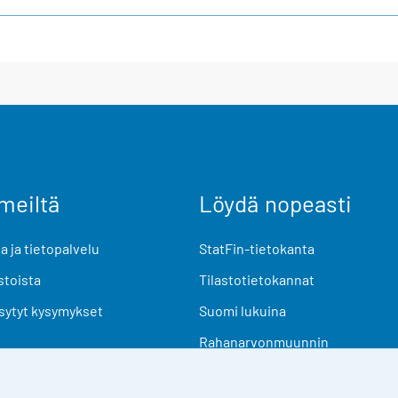
meiltä
Löydä nopeasti
 ja tietopalvelu
StatFin-tietokanta
stoista
Tilastotietokannat
sytyt kysymykset
Suomi lukuina
Rahanarvonmuunnin
Tulevat julkaisut