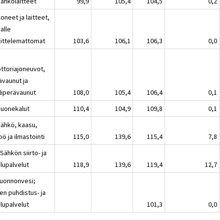
Sähkölaitteet
99,9
105,4
104,5
0,2
oneet ja laitteet,
alle
kittelemattomat
103,6
106,1
106,3
0,0
ttoriajoneuvot,
ävaunut ja
liperävaunut
108,0
105,4
106,4
0,1
Huonekalut
110,4
104,9
109,8
0,1
Sähkö, kaasu,
ö ja ilmastointi
115,0
139,6
115,4
7,8
Sähkön siirto- ja
lupalvelut
118,9
139,6
119,4
12,7
Luonnonvesi;
en puhdistus- ja
lupalvelut
101,3
0,0