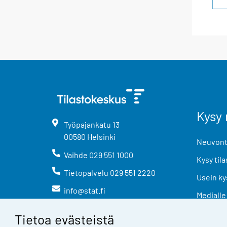
Kysy 
Työpajankatu
13
00580
Helsinki
Neuvonta
Vaihde
029 551 1000
Kysy tila
Tietopalvelu
029 551 2220
Usein ky
info@stat.fi
Medialle
Tietoa evästeistä