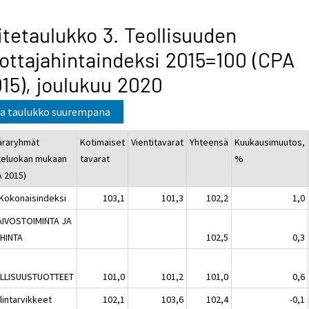
itetaulukko 3. Teollisuuden
ottajahintaindeksi 2015=100 (CPA
15), joulukuu 2020
a taulukko suurempana
araryhmät
Kotimaiset
Vientitavarat
Yhteensä
Kuukausimuutos,
teluokan mukaan
tavarat
%
A 2015)
 Kokonaisindeksi
103,1
101,3
102,2
1,0
AIVOSTOIMINTA JA
HINTA
102,5
0,3
LLISUUSTUOTTEET
101,0
101,2
101,0
0,6
lintarvikkeet
102,1
103,6
102,4
-0,1