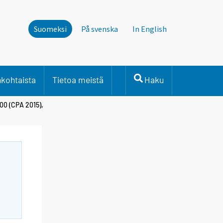
Suomeksi
På svenska
In English
nkohtaista
Tietoa meistä
Haku
100 (CPA 2015),