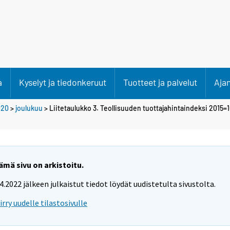
a
Kyselyt ja tiedonkeruut
Tuotteet ja palvelut
Aja
020
>
joulukuu
> Liitetaulukko 3. Teollisuuden tuottajahintaindeksi 2015=
ämä sivu on arkistoitu.
.4.2022 jälkeen julkaistut tiedot löydät uudistetulta sivustolta.
iirry uudelle tilastosivulle