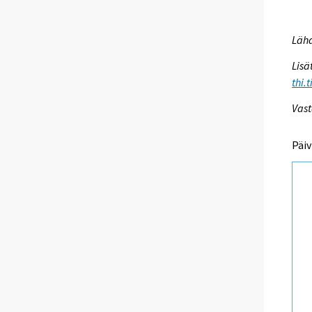
Lähd
Lisä
thi.
Vast
Päiv