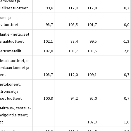
emikaalit ja
alliset tuotteet
99,6
117,8
112,0
0,2
umi- ja
vituotteet
98,7
103,5
101,7
0,0
uut ei-metalliset
eraalituotteet
102,1
88,4
99,5
-1,3
Perusmetallit
107,0
103,7
103,5
2,6
etallituotteet, ei
tenkaan koneet ja
teet
108,7
112,0
109,1
-0,7
Tietokoneet,
troniset ja
iset tuotteet
100,8
94,2
95,0
0,7
Mittaus-, testaus-
avigointilaitteet;
ot
107,3
1,6