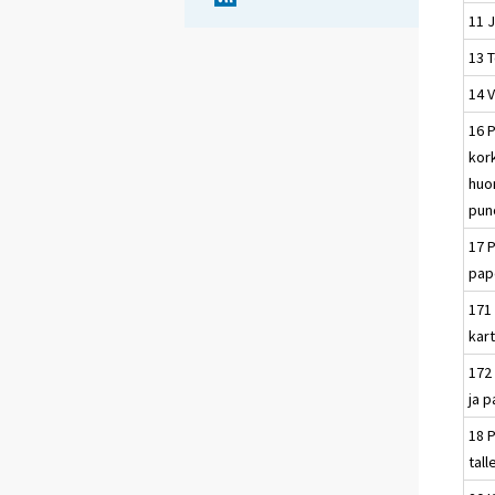
11 
13 T
14 
16 P
kork
huon
pun
17 P
pap
171
kart
172 
ja 
18 P
tal