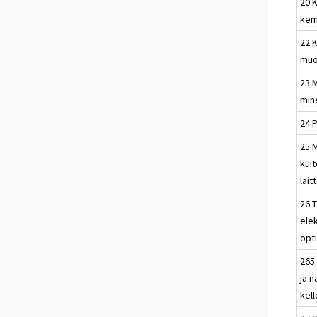
20 K
kemi
22 K
muo
23 M
min
24 
25 M
kui
lait
26 
elek
opt
265 
ja n
kell