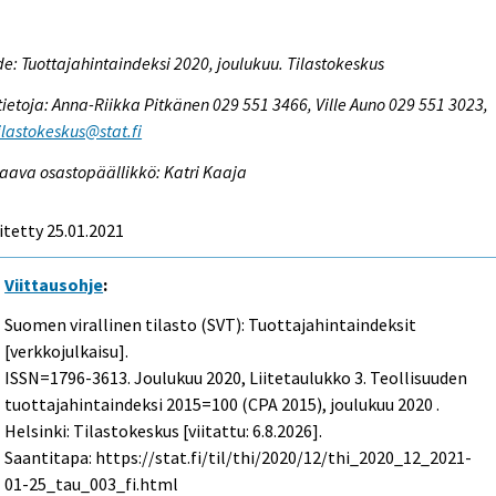
e: Tuottajahintaindeksi 2020, joulukuu. Tilastokeskus
tietoja: Anna-Riikka Pitkänen 029 551 3466, Ville Auno 029 551 3023,
tilastokeskus@stat.fi
aava osastopäällikkö: Katri Kaaja
itetty 25.01.2021
Viittausohje
:
Suomen virallinen tilasto (SVT): Tuottajahintaindeksit
[verkkojulkaisu].
ISSN=1796-3613.
Joulukuu
2020, Liitetaulukko 3. Teollisuuden
tuottajahintaindeksi 2015=100 (CPA 2015), joulukuu 2020 .
Helsinki: Tilastokeskus [viitattu: 6.8.2026].
Saantitapa: https://stat.fi/til/thi/2020/12/thi_2020_12_2021-
01-25_tau_003_fi.html