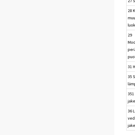
27 
28 K
muu
luo
29
Moo
per
puo
31 
35 
lämp
351 
jake
36 
ved
jake