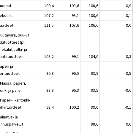
Juomat
109,4
103,6
108,6
-0,9
ekstiilit
107,2
93,1
100,6
0,1
Vaatteet
111,5
103,6
106,6
0,0
uutavara, puu- ja
kituotteet (pl.
ekalut); olki- ja
ontatuotteet
108,2
99,1
104,0
0,3
aperi ja
erituotteet
86,8
96,5
93,9
-0,5
 Massa, paperi,
onki ja pahvi
83,8
96,3
93,5
-0,6
Paperi-, kartonki-
pahvituotteet
98,4
100,2
99,0
-0,1
ainatus- ja
lennuspalvelut
88,6
0,0