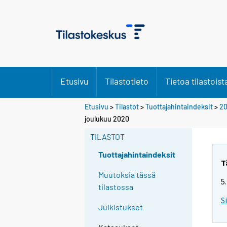
Etusivu
Tilastotieto
Tietoa tilastoist
Etusivu
>
Tilastot
>
Tuottajahintaindeksit
>
2
joulukuu 2020
TILASTOT
Tuottajahintaindeksit
T
Muutoksia tässä
5
tilastossa
S
Julkistukset