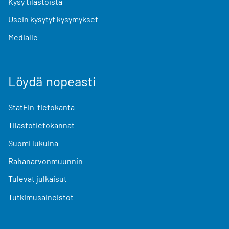
Kysy tilastoista
Usein kysytyt kysymykset
Medialle
Löydä nopeasti
StatFin-tietokanta
Tilastotietokannat
Suomi lukuina
Rahanarvonmuunnin
Tulevat julkaisut
Tutkimusaineistot