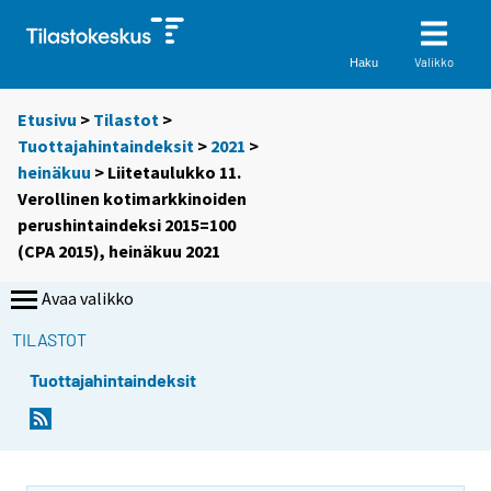
Valikko
Haku
Etusivu
>
Tilastot
>
Tuottajahintaindeksit
>
2021
>
heinäkuu
> Liitetaulukko 11.
Verollinen kotimarkkinoiden
perushintaindeksi 2015=100
(CPA 2015), heinäkuu 2021
Avaa valikko
TILASTOT
Tuottajahintaindeksit