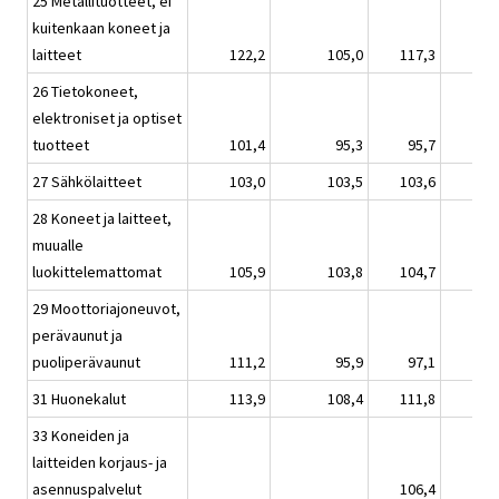
25 Metallituotteet, ei
kuitenkaan koneet ja
laitteet
122,2
105,0
117,3
26 Tietokoneet,
elektroniset ja optiset
tuotteet
101,4
95,3
95,7
27 Sähkölaitteet
103,0
103,5
103,6
28 Koneet ja laitteet,
muualle
luokittelemattomat
105,9
103,8
104,7
29 Moottoriajoneuvot,
perävaunut ja
puoliperävaunut
111,2
95,9
97,1
31 Huonekalut
113,9
108,4
111,8
33 Koneiden ja
laitteiden korjaus- ja
asennuspalvelut
106,4