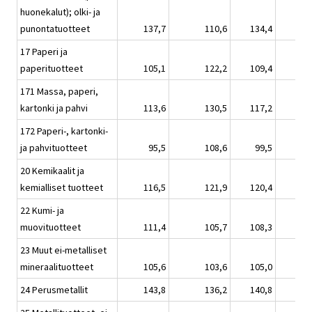
huonekalut); olki- ja
punontatuotteet
137,7
110,6
134,4
17 Paperi ja
paperituotteet
105,1
122,2
109,4
171 Massa, paperi,
kartonki ja pahvi
113,6
130,5
117,2
172 Paperi-, kartonki-
ja pahvituotteet
95,5
108,6
99,5
20 Kemikaalit ja
kemialliset tuotteet
116,5
121,9
120,4
22 Kumi- ja
muovituotteet
111,4
105,7
108,3
23 Muut ei-metalliset
mineraalituotteet
105,6
103,6
105,0
24 Perusmetallit
143,8
136,2
140,8