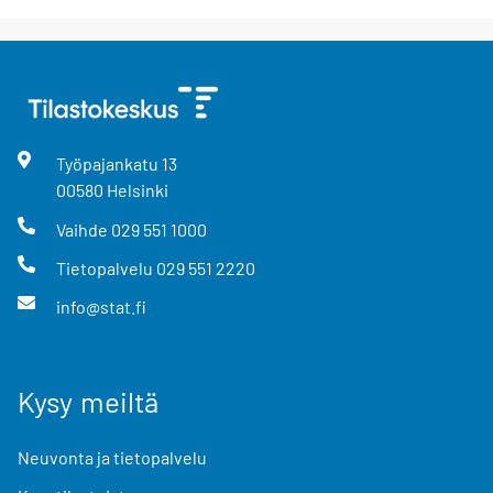
Työpajankatu
13
00580
Helsinki
Vaihde
029 551 1000
Tietopalvelu
029 551 2220
info@stat.fi
Kysy meiltä
Neuvonta ja tietopalvelu