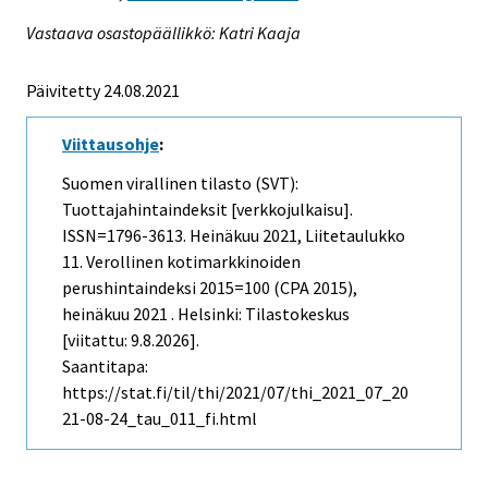
Vastaava osastopäällikkö: Katri Kaaja
Päivitetty 24.08.2021
Viittausohje
:
Suomen virallinen tilasto (SVT):
Tuottajahintaindeksit [verkkojulkaisu].
ISSN=1796-3613.
Heinäkuu
2021, Liitetaulukko
11. Verollinen kotimarkkinoiden
perushintaindeksi 2015=100 (CPA 2015),
heinäkuu 2021 . Helsinki: Tilastokeskus
[viitattu: 9.8.2026].
Saantitapa:
https://stat.fi/til/thi/2021/07/thi_2021_07_20
21-08-24_tau_011_fi.html