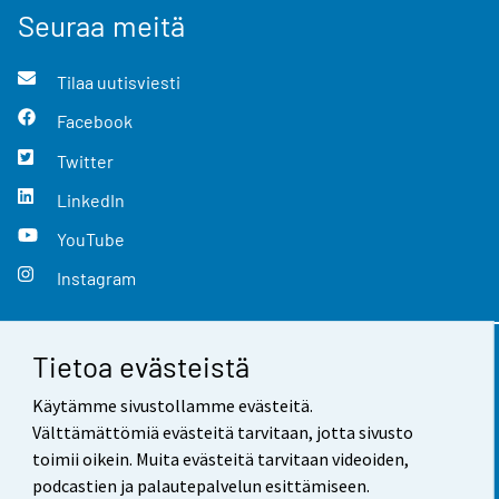
Seuraa meitä
Tilaa uutisviesti
Facebook
Twitter
LinkedIn
YouTube
Instagram
Tietoa evästeistä
Yhteystiedot
Käytämme sivustollamme evästeitä.
Palaute
Välttämättömiä evästeitä tarvitaan, jotta sivusto
toimii oikein. Muita evästeitä tarvitaan videoiden,
Käyttöehdot
podcastien ja palautepalvelun esittämiseen.