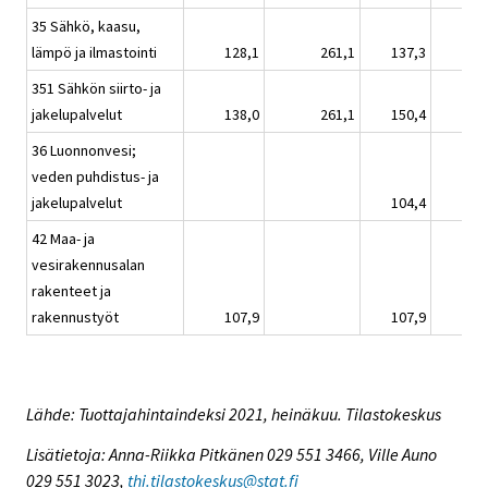
35 Sähkö, kaasu,
lämpö ja ilmastointi
128,1
261,1
137,3
351 Sähkön siirto- ja
jakelupalvelut
138,0
261,1
150,4
36 Luonnonvesi;
veden puhdistus- ja
jakelupalvelut
104,4
42 Maa- ja
vesirakennusalan
rakenteet ja
rakennustyöt
107,9
107,9
Lähde: Tuottajahintaindeksi 2021, heinäkuu. Tilastokeskus
Lisätietoja: Anna-Riikka Pitkänen 029 551 3466, Ville Auno
029 551 3023,
thi.tilastokeskus@stat.fi