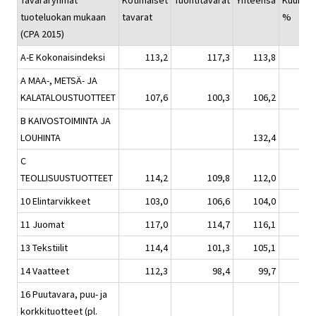
Tavararyhmät
Kotimaiset
Tuontitavarat
Yhteensä
Kuukaus
tuoteluokan mukaan
tavarat
%
(CPA 2015)
A-E Kokonaisindeksi
113,2
117,3
113,8
A MAA-, METSÄ- JA
KALATALOUSTUOTTEET
107,6
100,3
106,2
B KAIVOSTOIMINTA JA
LOUHINTA
132,4
C
TEOLLISUUSTUOTTEET
114,2
109,8
112,0
10 Elintarvikkeet
103,0
106,6
104,0
11 Juomat
117,0
114,7
116,1
13 Tekstiilit
114,4
101,3
105,1
14 Vaatteet
112,3
98,4
99,7
16 Puutavara, puu- ja
korkkituotteet (pl.