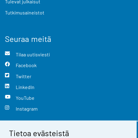
Tulevat julkaisut
Tutkimusaineistot
Seuraa meitä
Tilaa uutisviesti
Facebook
Twitter
LinkedIn
YouTube
Instagram
Tietoa evästeistä
Yhteystiedot