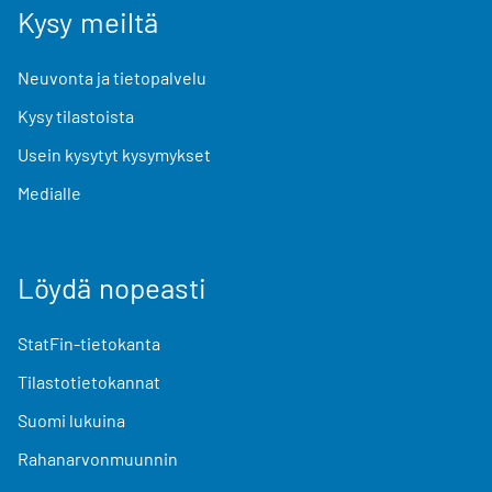
Kysy meiltä
Neuvonta ja tietopalvelu
Kysy tilastoista
Usein kysytyt kysymykset
Medialle
Löydä nopeasti
StatFin-tietokanta
Tilastotietokannat
Suomi lukuina
Rahanarvonmuunnin