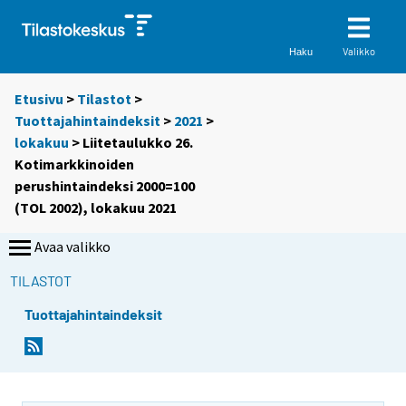
Valikko
Haku
Etusivu
>
Tilastot
>
Tuottajahintaindeksit
>
2021
>
lokakuu
> Liitetaulukko 26.
Kotimarkkinoiden
perushintaindeksi 2000=100
(TOL 2002), lokakuu 2021
Avaa valikko
TILASTOT
Tuottajahintaindeksit