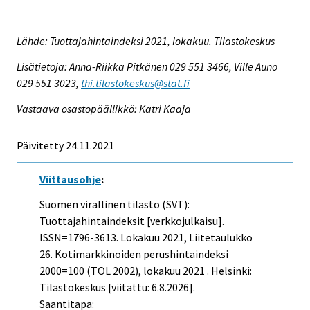
Lähde: Tuottajahintaindeksi 2021, lokakuu. Tilastokeskus
Lisätietoja: Anna-Riikka Pitkänen 029 551 3466, Ville Auno
029 551 3023,
thi.tilastokeskus@stat.fi
Vastaava osastopäällikkö: Katri Kaaja
Päivitetty 24.11.2021
Viittausohje
:
Suomen virallinen tilasto (SVT):
Tuottajahintaindeksit [verkkojulkaisu].
ISSN=1796-3613.
Lokakuu
2021, Liitetaulukko
26. Kotimarkkinoiden perushintaindeksi
2000=100 (TOL 2002), lokakuu 2021 . Helsinki:
Tilastokeskus [viitattu: 6.8.2026].
Saantitapa: