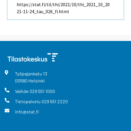
https://stat.fi/til/thi/2021/10/thi_2021_10_20
21-11-24_tau_026_fi.html
Työpajankatu
13
00580
Helsinki
Vaihde
029 551 1000
Tietopalvelu
029 551 2220
info@stat.fi