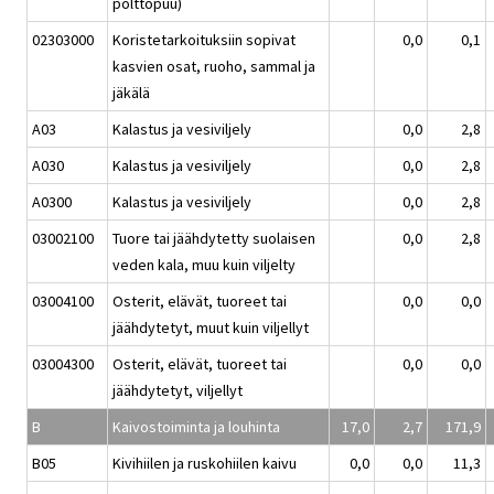
polttopuu)
02303000
Koristetarkoituksiin sopivat
0,0
0,1
kasvien osat, ruoho, sammal ja
jäkälä
A03
Kalastus ja vesiviljely
0,0
2,8
A030
Kalastus ja vesiviljely
0,0
2,8
A0300
Kalastus ja vesiviljely
0,0
2,8
03002100
Tuore tai jäähdytetty suolaisen
0,0
2,8
veden kala, muu kuin viljelty
03004100
Osterit, elävät, tuoreet tai
0,0
0,0
jäähdytetyt, muut kuin viljellyt
03004300
Osterit, elävät, tuoreet tai
0,0
0,0
jäähdytetyt, viljellyt
B
Kaivostoiminta ja louhinta
17,0
2,7
171,9
B05
Kivihiilen ja ruskohiilen kaivu
0,0
0,0
11,3