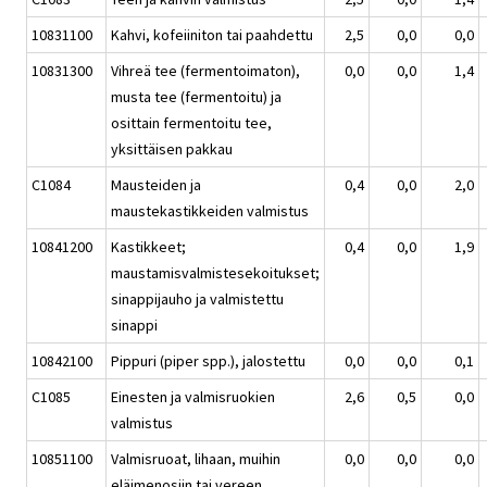
10831100
Kahvi, kofeiiniton tai paahdettu
2,5
0,0
0,0
10831300
Vihreä tee (fermentoimaton),
0,0
0,0
1,4
musta tee (fermentoitu) ja
osittain fermentoitu tee,
yksittäisen pakkau
C1084
Mausteiden ja
0,4
0,0
2,0
maustekastikkeiden valmistus
10841200
Kastikkeet;
0,4
0,0
1,9
maustamisvalmistesekoitukset;
sinappijauho ja valmistettu
sinappi
10842100
Pippuri (piper spp.), jalostettu
0,0
0,0
0,1
C1085
Einesten ja valmisruokien
2,6
0,5
0,0
valmistus
10851100
Valmisruoat, lihaan, muihin
0,0
0,0
0,0
eläimenosiin tai vereen