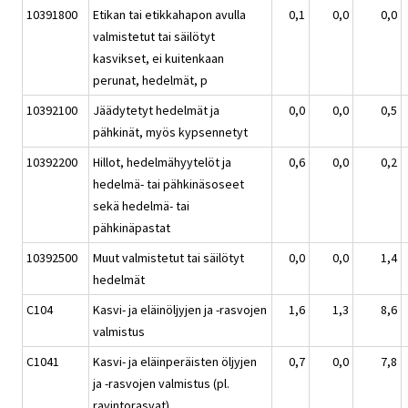
10391800
Etikan tai etikkahapon avulla
0,1
0,0
0,0
valmistetut tai säilötyt
kasvikset, ei kuitenkaan
perunat, hedelmät, p
10392100
Jäädytetyt hedelmät ja
0,0
0,0
0,5
pähkinät, myös kypsennetyt
10392200
Hillot, hedelmähyytelöt ja
0,6
0,0
0,2
hedelmä- tai pähkinäsoseet
sekä hedelmä- tai
pähkinäpastat
10392500
Muut valmistetut tai säilötyt
0,0
0,0
1,4
hedelmät
C104
Kasvi- ja eläinöljyjen ja -rasvojen
1,6
1,3
8,6
valmistus
C1041
Kasvi- ja eläinperäisten öljyjen
0,7
0,0
7,8
ja -rasvojen valmistus (pl.
ravintorasvat)