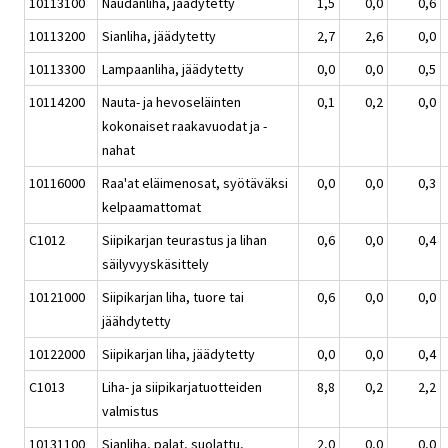
10113100
Naudanliha, jäädytetty
1,5
0,0
0,6
10113200
Sianliha, jäädytetty
2,7
2,6
0,0
10113300
Lampaanliha, jäädytetty
0,0
0,0
0,5
10114200
Nauta- ja hevoseläinten
0,1
0,2
0,0
kokonaiset raakavuodat ja -
nahat
10116000
Raa'at eläimenosat, syötäväksi
0,0
0,0
0,3
kelpaamattomat
C1012
Siipikarjan teurastus ja lihan
0,6
0,0
0,4
säilyvyyskäsittely
10121000
Siipikarjan liha, tuore tai
0,6
0,0
0,0
jäähdytetty
10122000
Siipikarjan liha, jäädytetty
0,0
0,0
0,4
C1013
Liha- ja siipikarjatuotteiden
8,8
0,2
2,2
valmistus
10131100
Sianliha, palat, suolattu,
2,0
0,0
0,0