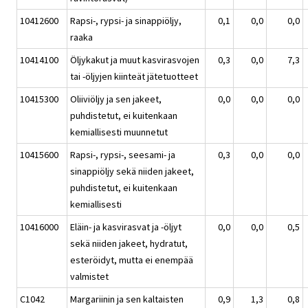
10412600
Rapsi-, rypsi- ja sinappiöljy,
0,1
0,0
0,0
raaka
10414100
Öljykakut ja muut kasvirasvojen
0,3
0,0
7,3
tai -öljyjen kiinteät jätetuotteet
10415300
Oliiviöljy ja sen jakeet,
0,0
0,0
0,0
puhdistetut, ei kuitenkaan
kemiallisesti muunnetut
10415600
Rapsi-, rypsi-, seesami- ja
0,3
0,0
0,0
sinappiöljy sekä niiden jakeet,
puhdistetut, ei kuitenkaan
kemiallisesti
10416000
Eläin- ja kasvirasvat ja -öljyt
0,0
0,0
0,5
sekä niiden jakeet, hydratut,
esteröidyt, mutta ei enempää
valmistet
C1042
Margariinin ja sen kaltaisten
0,9
1,3
0,8