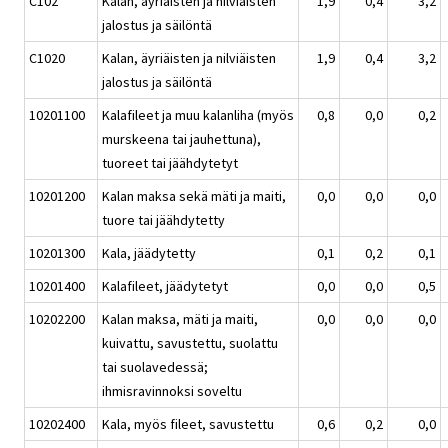
C102
Kalan, äyriäisten ja nilviäisten
1,9
0,4
3,2
jalostus ja säilöntä
C1020
Kalan, äyriäisten ja nilviäisten
1,9
0,4
3,2
jalostus ja säilöntä
10201100
Kalafileet ja muu kalanliha (myös
0,8
0,0
0,2
murskeena tai jauhettuna),
tuoreet tai jäähdytetyt
10201200
Kalan maksa sekä mäti ja maiti,
0,0
0,0
0,0
tuore tai jäähdytetty
10201300
Kala, jäädytetty
0,1
0,2
0,1
10201400
Kalafileet, jäädytetyt
0,0
0,0
0,5
10202200
Kalan maksa, mäti ja maiti,
0,0
0,0
0,0
kuivattu, savustettu, suolattu
tai suolavedessä;
ihmisravinnoksi soveltu
10202400
Kala, myös fileet, savustettu
0,6
0,2
0,0