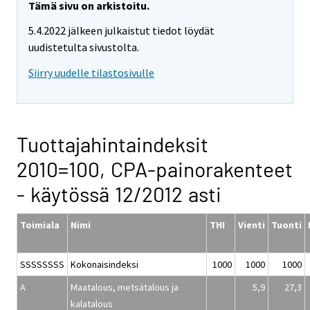
Tämä sivu on arkistoitu.
5.4.2022 jälkeen julkaistut tiedot löydät
uudistetulta sivustolta.
Siirry uudelle tilastosivulle
Tuottajahintaindeksit
2010=100, CPA-painorakenteet
- käytössä 12/2012 asti
Toimiala
Nimi
THI
Vienti
Tuonti
SSSSSSSS
Kokonaisindeksi
1000
1000
1000
A
Maatalous, metsätalous ja
5,9
27,3
kalatalous