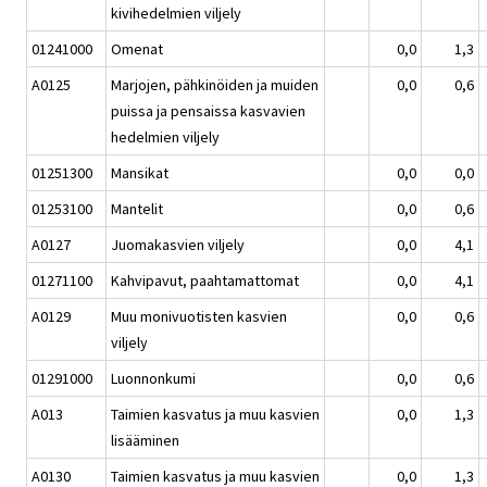
kivihedelmien viljely
01241000
Omenat
0,0
1,3
A0125
Marjojen, pähkinöiden ja muiden
0,0
0,6
puissa ja pensaissa kasvavien
hedelmien viljely
01251300
Mansikat
0,0
0,0
01253100
Mantelit
0,0
0,6
A0127
Juomakasvien viljely
0,0
4,1
01271100
Kahvipavut, paahtamattomat
0,0
4,1
A0129
Muu monivuotisten kasvien
0,0
0,6
viljely
01291000
Luonnonkumi
0,0
0,6
A013
Taimien kasvatus ja muu kasvien
0,0
1,3
lisääminen
A0130
Taimien kasvatus ja muu kasvien
0,0
1,3