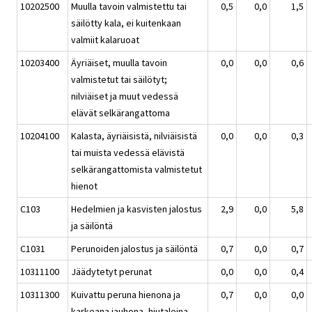
10202500
Muulla tavoin valmistettu tai
0,5
0,0
1,5
säilötty kala, ei kuitenkaan
valmiit kalaruoat
10203400
Äyriäiset, muulla tavoin
0,0
0,0
0,6
valmistetut tai säilötyt;
nilviäiset ja muut vedessä
elävät selkärangattoma
10204100
Kalasta, äyriäisistä, nilviäisistä
0,0
0,0
0,3
tai muista vedessä elävistä
selkärangattomista valmistetut
hienot
C103
Hedelmien ja kasvisten jalostus
2,9
0,0
5,8
ja säilöntä
C1031
Perunoiden jalostus ja säilöntä
0,7
0,0
0,7
10311100
Jäädytetyt perunat
0,0
0,0
0,4
10311300
Kuivattu peruna hienona ja
0,7
0,0
0,0
karkeana jauhona, hiutaleina,