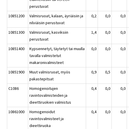
perustuvat
10851200
Valmisruoat, kalaan, äyriäisiin ja
0,2
0,0
0,0
nilviäisiin perustuvat
10851300
Valmisruoat, kasviksiin
1,4
0,0
0,0
perustuvat
10851400
Kypsennetyt, täytetyt tai muulla
0,0
0,0
0,0
tavalla valmistetut
makaronivalmisteet
10851900
Muut valmisruoat, myös
0,9
0,5
0,0
pakastepitsat
C1086
Homogenoitujen
0,4
0,0
0,0
ravintovalmisteiden ja
dieettiruokien valmistus
10861000
Homogenoidut
0,4
0,0
0,0
ravintovalmisteet ja
dieettiruoka