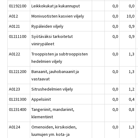
01192100
Leikkokukat ja kukannuput
0,0
0,0
A012
Monivuotisten kasvien viljely
0,0
10,0
A0121
Rypäleiden viljely
0,0
0,9
01211100
Syötäväksi tarkoitetut
0,0
0,9
viinirypäleet
A0122
Trooppisten ja subtrooppisten
0,0
1,3
hedelmien viljely
01221200
Banaanit, jauhobanaanit ja
0,0
1,3
vastaavat
A0123
Sitrushedelmien viljely
0,0
1,2
01231300
Appelsiinit
0,0
0,4
01231400
Tangeriinit, mandariinit,
0,0
0,8
klementiinit
A0124
Omenoiden, kirsikoiden,
0,0
1,3
luumujen ym. kota- ja