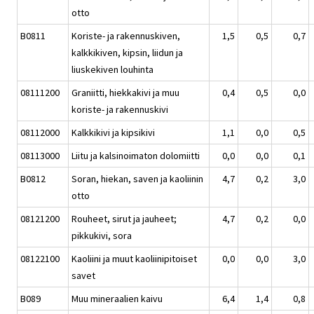
otto
B0811
Koriste- ja rakennuskiven,
1,5
0,5
0,7
kalkkikiven, kipsin, liidun ja
liuskekiven louhinta
08111200
Graniitti, hiekkakivi ja muu
0,4
0,5
0,0
koriste- ja rakennuskivi
08112000
Kalkkikivi ja kipsikivi
1,1
0,0
0,5
08113000
Liitu ja kalsinoimaton dolomiitti
0,0
0,0
0,1
B0812
Soran, hiekan, saven ja kaoliinin
4,7
0,2
3,0
otto
08121200
Rouheet, sirut ja jauheet;
4,7
0,2
0,0
pikkukivi, sora
08122100
Kaoliini ja muut kaoliinipitoiset
0,0
0,0
3,0
savet
B089
Muu mineraalien kaivu
6,4
1,4
0,8