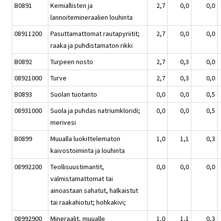
B0891
Kemiallisten ja
2,7
0,0
0,0
lannoitemineraalien louhinta
08911200
Pasuttamattomat rautapyriitit;
2,7
0,0
0,0
raaka ja puhdistamaton rikki
B0892
Turpeen nosto
2,7
0,3
0,0
08921000
Turve
2,7
0,3
0,0
B0893
Suolan tuotanto
0,0
0,0
0,5
08931000
Suola ja puhdas natriumkloridi;
0,0
0,0
0,5
merivesi
B0899
Muualla luokittelematon
1,0
1,1
0,3
kaivostoiminta ja louhinta
08992200
Teollisuustimantit,
0,0
0,0
0,0
valmistamattomat tai
ainoastaan sahatut, halkaistut
tai raakahiotut; hohkakivi;
08992900
Mineraalit, muualle
1,0
1,1
0,3