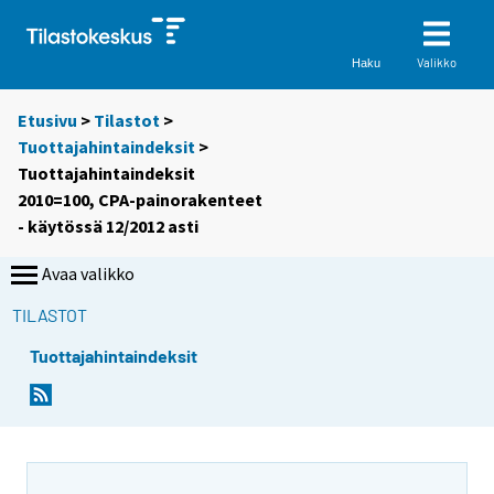
Valikko
Haku
Etusivu
>
Tilastot
>
Tuottajahintaindeksit
>
Tuottajahintaindeksit
2010=100, CPA-painorakenteet
- käytössä 12/2012 asti
Avaa valikko
TILASTOT
Tuottajahintaindeksit