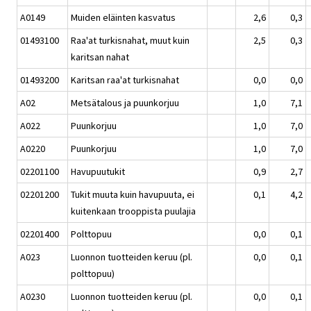
A0149
Muiden eläinten kasvatus
2,6
0,3
01493100
Raa'at turkisnahat, muut kuin
2,5
0,3
karitsan nahat
01493200
Karitsan raa'at turkisnahat
0,0
0,0
A02
Metsätalous ja puunkorjuu
1,0
7,1
A022
Puunkorjuu
1,0
7,0
A0220
Puunkorjuu
1,0
7,0
02201100
Havupuutukit
0,9
2,7
02201200
Tukit muuta kuin havupuuta, ei
0,1
4,2
kuitenkaan trooppista puulajia
02201400
Polttopuu
0,0
0,1
A023
Luonnon tuotteiden keruu (pl.
0,0
0,1
polttopuu)
A0230
Luonnon tuotteiden keruu (pl.
0,0
0,1