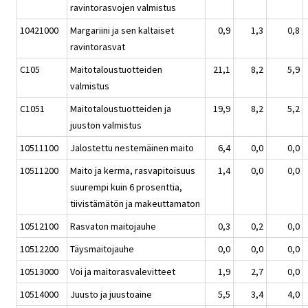
ravintorasvojen valmistus
10421000
Margariini ja sen kaltaiset
0,9
1,3
0,8
ravintorasvat
C105
Maitotaloustuotteiden
21,1
8,2
5,9
valmistus
C1051
Maitotaloustuotteiden ja
19,9
8,2
5,2
juuston valmistus
10511100
Jalostettu nestemäinen maito
6,4
0,0
0,0
10511200
Maito ja kerma, rasvapitoisuus
1,4
0,0
0,0
suurempi kuin 6 prosenttia,
tiivistämätön ja makeuttamaton
10512100
Rasvaton maitojauhe
0,3
0,2
0,0
10512200
Täysmaitojauhe
0,0
0,0
0,0
10513000
Voi ja maitorasvalevitteet
1,9
2,7
0,0
10514000
Juusto ja juustoaine
5,5
3,4
4,0