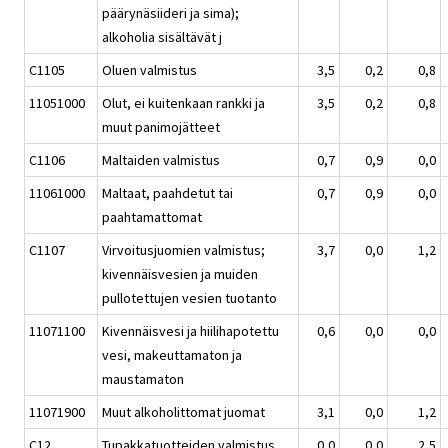
päärynäsiideri ja sima);
alkoholia sisältävät j
C1105
Oluen valmistus
3,5
0,2
0,8
11051000
Olut, ei kuitenkaan rankki ja
3,5
0,2
0,8
muut panimojätteet
C1106
Maltaiden valmistus
0,7
0,9
0,0
11061000
Maltaat, paahdetut tai
0,7
0,9
0,0
paahtamattomat
C1107
Virvoitusjuomien valmistus;
3,7
0,0
1,2
kivennäisvesien ja muiden
pullotettujen vesien tuotanto
11071100
Kivennäisvesi ja hiilihapotettu
0,6
0,0
0,0
vesi, makeuttamaton ja
maustamaton
11071900
Muut alkoholittomat juomat
3,1
0,0
1,2
C12
Tupakkatuotteiden valmistus
0,0
0,0
2,5