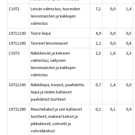
C1071
Leivän valmistus; tuoreiden
7,1
0,0
1,4
leivonnaisten ja kakkujen
valmistus
10711100
Tuore leipä
4,9
0,0
0,5
10711200
Tuoreet leivonnaiset
2,2
0,0
0,8
C1072
Näkkileivän ja keksien
2,5
1,6
2,3
valmistus; säilyvien
leivonnaisten ja kakkujen
valmistus
10721100
Näkkileipä, korput, paahdettu
0,7
1,4
0,0
leipä ja niiden kaltaiset
paahdetut tuotteet
10721200
Maustekakut ja sen kaltaiset
0,2
0,1
0,9
tuotteet; makeat keksit ja
pikkuleivät; vohvelit ja
vohvelikeksit