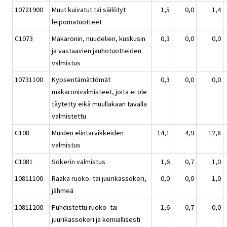
10721900
Muut kuivatut tai säilötyt
1,5
0,0
1,4
leipomatuotteet
C1073
Makaronin, nuudelien, kuskusin
0,3
0,0
0,0
ja vastaavien jauhotuotteiden
valmistus
10731100
Kypsentämättömät
0,3
0,0
0,0
makaronivalmisteet, joita ei ole
täytetty eikä muullakaan tavalla
valmistettu
C108
Muiden elintarvikkeiden
14,1
4,9
12,8
valmistus
C1081
Sokerin valmistus
1,6
0,7
1,0
10811100
Raaka ruoko- tai juurikassokeri,
0,0
0,0
1,0
jähmeä
10811200
Puhdistettu ruoko- tai
1,6
0,7
0,0
juurikassokeri ja kemiallisesti