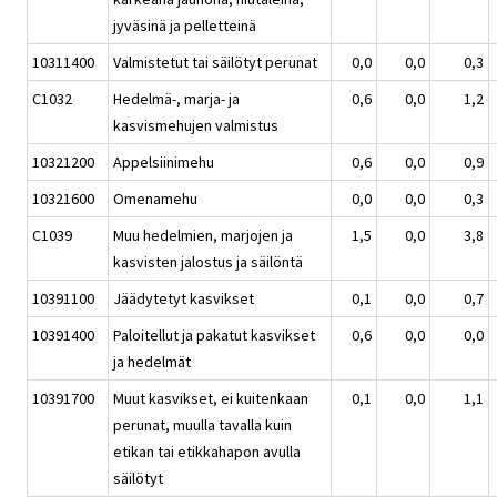
jyväsinä ja pelletteinä
10311400
Valmistetut tai säilötyt perunat
0,0
0,0
0,3
C1032
Hedelmä-, marja- ja
0,6
0,0
1,2
kasvismehujen valmistus
10321200
Appelsiinimehu
0,6
0,0
0,9
10321600
Omenamehu
0,0
0,0
0,3
C1039
Muu hedelmien, marjojen ja
1,5
0,0
3,8
kasvisten jalostus ja säilöntä
10391100
Jäädytetyt kasvikset
0,1
0,0
0,7
10391400
Paloitellut ja pakatut kasvikset
0,6
0,0
0,0
ja hedelmät
10391700
Muut kasvikset, ei kuitenkaan
0,1
0,0
1,1
perunat, muulla tavalla kuin
etikan tai etikkahapon avulla
säilötyt