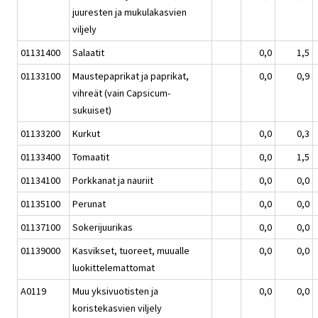
juuresten ja mukulakasvien
viljely
01131400
Salaatit
0,0
1,5
01133100
Maustepaprikat ja paprikat,
0,0
0,9
vihreät (vain Capsicum-
sukuiset)
01133200
Kurkut
0,0
0,3
01133400
Tomaatit
0,0
1,5
01134100
Porkkanat ja nauriit
0,0
0,0
01135100
Perunat
0,0
0,0
01137100
Sokerijuurikas
0,0
0,0
01139000
Kasvikset, tuoreet, muualle
0,0
0,0
luokittelemattomat
A0119
Muu yksivuotisten ja
0,0
0,0
koristekasvien viljely