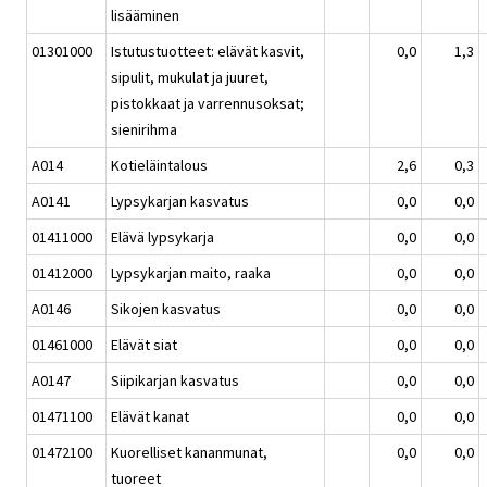
lisääminen
01301000
Istutustuotteet: elävät kasvit,
0,0
1,3
sipulit, mukulat ja juuret,
pistokkaat ja varrennusoksat;
sienirihma
A014
Kotieläintalous
2,6
0,3
A0141
Lypsykarjan kasvatus
0,0
0,0
01411000
Elävä lypsykarja
0,0
0,0
01412000
Lypsykarjan maito, raaka
0,0
0,0
A0146
Sikojen kasvatus
0,0
0,0
01461000
Elävät siat
0,0
0,0
A0147
Siipikarjan kasvatus
0,0
0,0
01471100
Elävät kanat
0,0
0,0
01472100
Kuorelliset kananmunat,
0,0
0,0
tuoreet