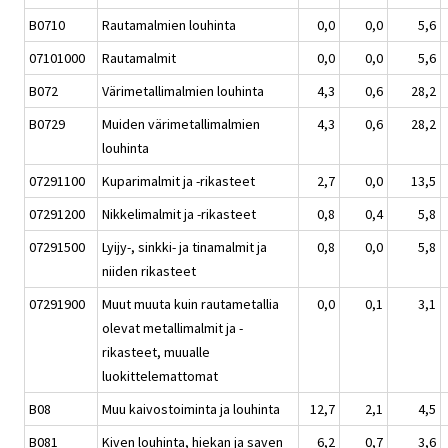
B0710
Rautamalmien louhinta
0,0
0,0
5,6
07101000
Rautamalmit
0,0
0,0
5,6
B072
Värimetallimalmien louhinta
4,3
0,6
28,2
B0729
Muiden värimetallimalmien
4,3
0,6
28,2
louhinta
07291100
Kuparimalmit ja -rikasteet
2,7
0,0
13,5
07291200
Nikkelimalmit ja -rikasteet
0,8
0,4
5,8
07291500
Lyijy-, sinkki- ja tinamalmit ja
0,8
0,0
5,8
niiden rikasteet
07291900
Muut muuta kuin rautametallia
0,0
0,1
3,1
olevat metallimalmit ja -
rikasteet, muualle
luokittelemattomat
B08
Muu kaivostoiminta ja louhinta
12,7
2,1
4,5
B081
Kiven louhinta, hiekan ja saven
6,2
0,7
3,6