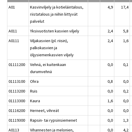
A01
Kasvinviljely ja kotieläintalous,
4,9
17,4
riistatalous ja niihin liittyvät
palvelut
A011
Yksivuotisten kasvien viljely
2,4
5,8
A0111
Viljakasvien (pl. riisin),
2,4
1,6
palkokasvien ja
öljysiemenkasvien viljely
01111200
Vehnä, ei kuitenkaan
0,0
0,1
durumvehnä
01113100
Ohra
0,8
0,0
01113200
Ruis
0,0
0,2
01113300
Kaura
1,6
0,0
01116200
Herneet, vihreät
0,0
0,0
01119300
Rapsin- tai rypsinsiemenet
0,0
1,3
A0113
Vihannesten ja melonien,
0,0
4,2