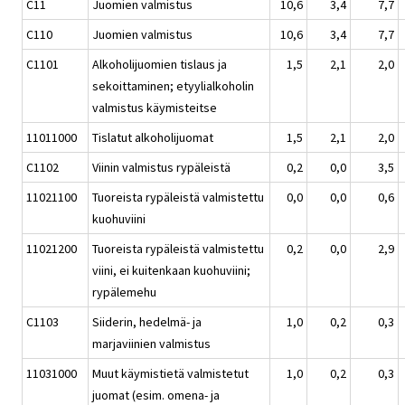
C11
Juomien valmistus
10,6
3,4
7,7
C110
Juomien valmistus
10,6
3,4
7,7
C1101
Alkoholijuomien tislaus ja
1,5
2,1
2,0
sekoittaminen; etyylialkoholin
valmistus käymisteitse
11011000
Tislatut alkoholijuomat
1,5
2,1
2,0
C1102
Viinin valmistus rypäleistä
0,2
0,0
3,5
11021100
Tuoreista rypäleistä valmistettu
0,0
0,0
0,6
kuohuviini
11021200
Tuoreista rypäleistä valmistettu
0,2
0,0
2,9
viini, ei kuitenkaan kuohuviini;
rypälemehu
C1103
Siiderin, hedelmä- ja
1,0
0,2
0,3
marjaviinien valmistus
11031000
Muut käymistietä valmistetut
1,0
0,2
0,3
juomat (esim. omena- ja