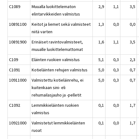
C1089
Muualla luokittelematon
2,9
1,1
3,5
elintarvikkeiden valmistus
10891100
Keitot ja liemet sekä valmisteet
1,3
0,0
0,0
niitä varten
10891900
Erinäiset ravintovalmisteet,
1,6
1,1
3,5
muualle luokittelemattomat
C109
Eläinten ruokien valmistus
5,1
0,3
2,3
C1091
Kotieläinten rehujen valmistus
5,0
0,3
0,7
10911000
Valmistettu kotieläinrehu, ei
5,0
0,3
0,7
kuitenkaan sini- eli
rehumailasjauho ja -pelletit
C1092
Lemmikkieläinten ruokien
0,1
0,0
1,7
valmistus
10921000
Valmistetut lemmikkieläinten
0,1
0,0
1,7
ruoat