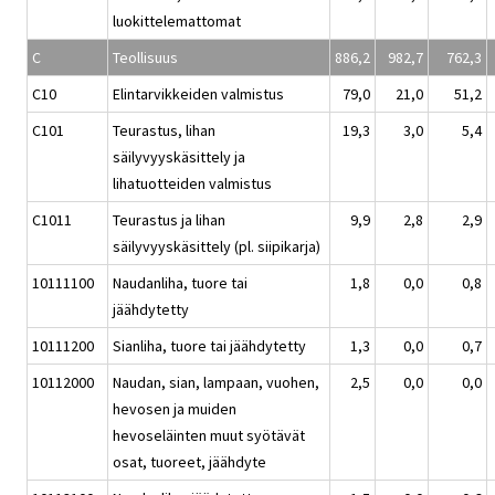
luokittelemattomat
C
Teollisuus
886,2
982,7
762,3
C10
Elintarvikkeiden valmistus
79,0
21,0
51,2
C101
Teurastus, lihan
19,3
3,0
5,4
säilyvyyskäsittely ja
lihatuotteiden valmistus
C1011
Teurastus ja lihan
9,9
2,8
2,9
säilyvyyskäsittely (pl. siipikarja)
10111100
Naudanliha, tuore tai
1,8
0,0
0,8
jäähdytetty
10111200
Sianliha, tuore tai jäähdytetty
1,3
0,0
0,7
10112000
Naudan, sian, lampaan, vuohen,
2,5
0,0
0,0
hevosen ja muiden
hevoseläinten muut syötävät
osat, tuoreet, jäähdyte