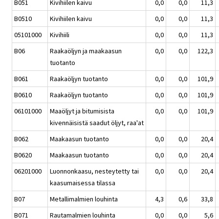
B051
Kivihiilen kaivu
0,0
0,0
11,3
B0510
Kivihiilen kaivu
0,0
0,0
11,3
05101000
Kivihiili
0,0
0,0
11,3
B06
Raakaöljyn ja maakaasun
0,0
0,0
122,3
tuotanto
B061
Raakaöljyn tuotanto
0,0
0,0
101,9
B0610
Raakaöljyn tuotanto
0,0
0,0
101,9
06101000
Maaöljyt ja bitumisista
0,0
0,0
101,9
kivennäisistä saadut öljyt, raa'at
B062
Maakaasun tuotanto
0,0
0,0
20,4
B0620
Maakaasun tuotanto
0,0
0,0
20,4
06201000
Luonnonkaasu, nesteytetty tai
0,0
0,0
20,4
kaasumaisessa tilassa
B07
Metallimalmien louhinta
4,3
0,6
33,8
B071
Rautamalmien louhinta
0,0
0,0
5,6