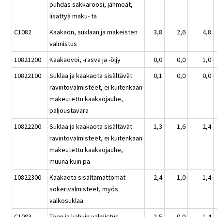
puhdas sakkaroosi, jähmeät,
lisättyä maku- ta
C1082
Kaakaon, suklaan ja makeisten
3,8
2,6
4,8
valmistus
10821200
Kaakaovoi, -rasva ja -öljy
0,0
0,0
1,0
10822100
Suklaa ja kaakaota sisältävät
0,1
0,0
0,0
ravintovalmisteet, ei kuitenkaan
makeutettu kaakaojauhe,
paljoustavara
10822200
Suklaa ja kaakaota sisältävät
1,3
1,6
2,4
ravintovalmisteet, ei kuitenkaan
makeutettu kaakaojauhe,
muuna kuin pa
10822300
Kaakaota sisältämättömät
2,4
1,0
1,4
sokerivalmisteet, myös
valkosuklaa
C1083
Teen ja kahvin valmistus
2,5
0,0
1,4