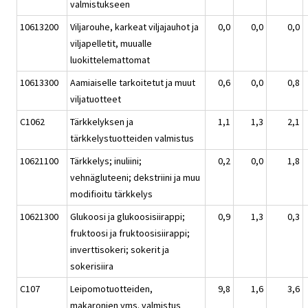
valmistukseen
10613200
Viljarouhe, karkeat viljajauhot ja
0,0
0,0
0,0
viljapelletit, muualle
luokittelemattomat
10613300
Aamiaiselle tarkoitetut ja muut
0,6
0,0
0,8
viljatuotteet
C1062
Tärkkelyksen ja
1,1
1,3
2,1
tärkkelystuotteiden valmistus
10621100
Tärkkelys; inuliini;
0,2
0,0
1,8
vehnägluteeni; dekstriini ja muu
modifioitu tärkkelys
10621300
Glukoosi ja glukoosisiirappi;
0,9
1,3
0,3
fruktoosi ja fruktoosisiirappi;
inverttisokeri; sokerit ja
sokerisiira
C107
Leipomotuotteiden,
9,8
1,6
3,6
makaronien yms. valmistus