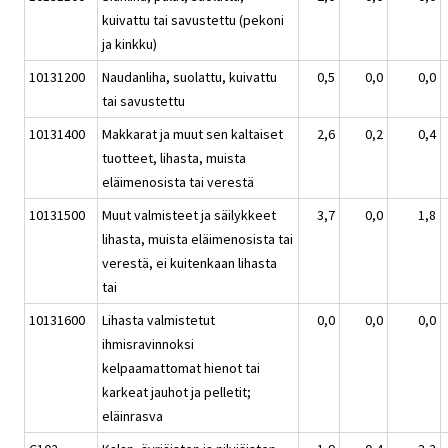
kuivattu tai savustettu (pekoni
ja kinkku)
10131200
Naudanliha, suolattu, kuivattu
0,5
0,0
0,0
tai savustettu
10131400
Makkarat ja muut sen kaltaiset
2,6
0,2
0,4
tuotteet, lihasta, muista
eläimenosista tai verestä
10131500
Muut valmisteet ja säilykkeet
3,7
0,0
1,8
lihasta, muista eläimenosista tai
verestä, ei kuitenkaan lihasta
tai
10131600
Lihasta valmistetut
0,0
0,0
0,0
ihmisravinnoksi
kelpaamattomat hienot tai
karkeat jauhot ja pelletit;
eläinrasva