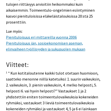
tulojen riittävyys arvioitiin heikommaksi kuin
aikaisemmin. Toimeentulo-ongelmien esiintyminen
kasvoi pienituloisissa eläkeläistalouksissa 20:stä 25
prosenttiin.
Lue myös:
Pienituloisuus eri mittareilla vuonna 2006
Pienituloisuus iän, sosioekonomisen aseman,
elinvaiheen työllisyyden ja sukupuolen mukaan
Viitteet:
" Kun kotitaloutenne kaikki tulot otetaan huomioon,
1
saatteko menonne niillä katetuiksi: 1. suurin vaikeuksin,
2. vaikeuksin, 3. pienin vaikeuksin, 4. melko helposti, 5.
helposti 6. vai hyvin helposti?" Vastaukset 1 ja 2
yhdistettiin eniten toimeentulovaikeuksia kokeneiden
ryhmäksi, vastaukset 3 lieviä toimeentulovaikeuksia
kokeneiden ryhmäksi ja vastaukset 4, 5 ja 6 ei lainkaan