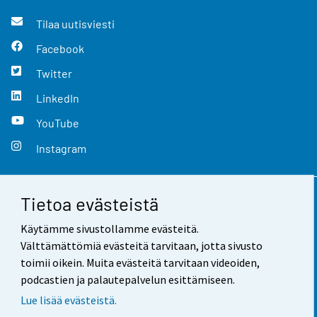
Tilaa uutisviesti
Facebook
Twitter
LinkedIn
YouTube
Instagram
Tietoa evästeistä
Yhteystiedot
Käytämme sivustollamme evästeitä.
Palaute
Välttämättömiä evästeitä tarvitaan, jotta sivusto
toimii oikein. Muita evästeitä tarvitaan videoiden,
Käyttöehdot
podcastien ja palautepalvelun esittämiseen.
Tietosuoja
Lue lisää evästeistä.