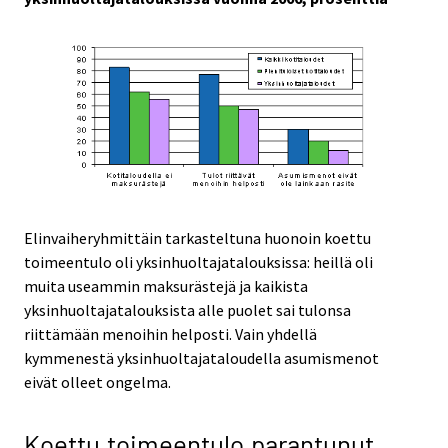
Elinvaiheryhmittäin tarkasteltuna huonoin koettu
toimeentulo oli yksinhuoltajatalouksissa: heillä oli
muita useammin maksurästejä ja kaikista
yksinhuoltajatalouksista alle puolet sai tulonsa
riittämään menoihin helposti. Vain yhdellä
kymmenestä yksinhuoltajataloudella asumismenot
eivät olleet ongelma.
Koettu toimeentulo parantunut