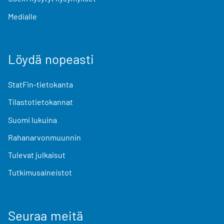
Medialle
Löydä nopeasti
StatFin-tietokanta
Tilastotietokannat
Suomi lukuina
Rahanarvonmuunnin
Tulevat julkaisut
Tutkimusaineistot
Seuraa meitä