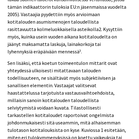
tämän indikaattorin tuloksia EU:n jäsenmaissa vuodelta
2005). Vastaajia pyydettiin myös arvioimaan
kotitalouden asumismenojen taloudellista
rasittavuutta kolmeluokkaisella asteikolla2. Kysyttiin
myös, kuinka usein vuoden aikana kotitaloudelta on
jäänyt maksamatta laskuja, lainakorkoja tai
lyhennyksiä eräpäivään mennessä
.
3
Sen lisäksi, että koetun toimeentulon mittarit ovat
yhteydessä ulkoisesti mitattavaan talouden
todellisuuteen, ne sisältävät myös subjektiivisen ja
sanallisen elementin. Vastaajat valitsevat
haastattelussa tarjotuista vastausvaihtoehdoista,
millaisin sanoin kotitalouden taloudellista
selviytymistä voidaan kuvata. Tilastollisesti
tarkastellen kotitaloudet raportoivat ongelmista
johdonmukaisesti sitä useammin, mitä alhaisemman
tulotason kotitalouksista on kyse. Kuviossa 1 esitetään,
miten eri tulokymmenyksissä on koettu vaikeuksia tai