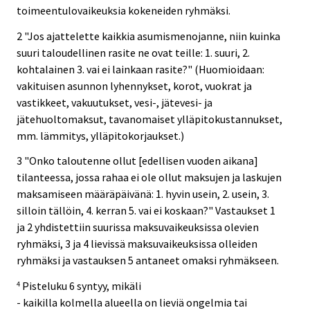
toimeentulovaikeuksia kokeneiden ryhmäksi.
2 "Jos ajattelette kaikkia asumismenojanne, niin kuinka
suuri taloudellinen rasite ne ovat teille: 1. suuri, 2.
kohtalainen 3. vai ei lainkaan rasite?" (Huomioidaan:
vakituisen asunnon lyhennykset, korot, vuokrat ja
vastikkeet, vakuutukset, vesi-, jätevesi- ja
jätehuoltomaksut, tavanomaiset ylläpitokustannukset,
mm. lämmitys, ylläpitokorjaukset.)
3 "Onko taloutenne ollut [edellisen vuoden aikana]
tilanteessa, jossa rahaa ei ole ollut maksujen ja laskujen
maksamiseen määräpäivänä: 1. hyvin usein, 2. usein, 3.
silloin tällöin, 4. kerran 5. vai ei koskaan?" Vastaukset 1
ja 2 yhdistettiin suurissa maksuvaikeuksissa olevien
ryhmäksi, 3 ja 4 lievissä maksuvaikeuksissa olleiden
ryhmäksi ja vastauksen 5 antaneet omaksi ryhmäkseen.
Pisteluku 6 syntyy, mikäli
4
- kaikilla kolmella alueella on lieviä ongelmia tai