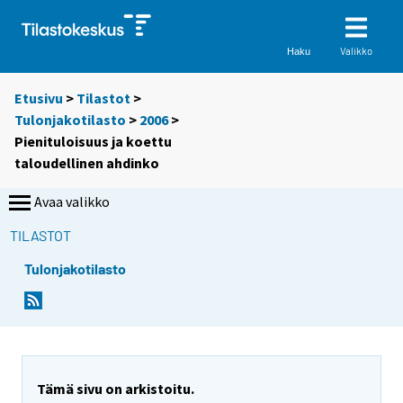
Valikko
Haku
Etusivu
>
Tilastot
>
Tulonjakotilasto
>
2006
>
Pienituloisuus ja koettu
taloudellinen ahdinko
Avaa valikko
TILASTOT
Tulonjakotilasto
Tämä sivu on arkistoitu.