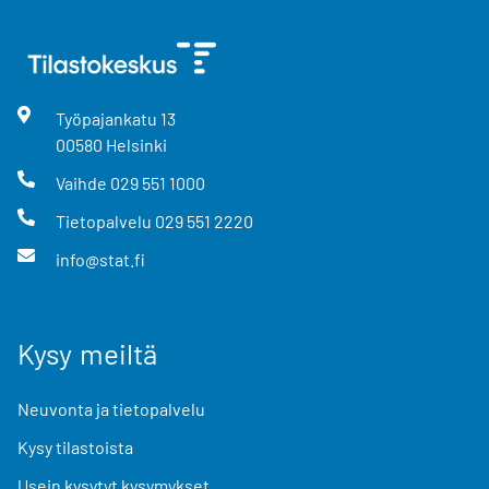
Työpajankatu
13
00580
Helsinki
Vaihde
029 551 1000
Tietopalvelu
029 551 2220
info@stat.fi
Kysy meiltä
Neuvonta ja tietopalvelu
Kysy tilastoista
Usein kysytyt kysymykset