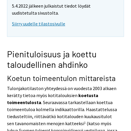
5.4.2022 jälkeen julkaistut tiedot löydät
uudistetulta sivustolta.
Siirry uudelle tilastosivulle
Pienituloisuus ja koettu
taloudellinen ahdinko
Koetun toimeentulon mittareista
Tulonjakotilaston yhteydessä on vuodesta 2003 alkaen
kerätty tietoa myös kotitalouksien
koetusta
toimeentulosta
. Seuraavassa tarkastellaan koettua
toimeentuloa kolmella indikaattorilla. Haastattelussa
tiedusteltiin, riittävätkö kotitalouden kuukausitulot
sen tavanomaisten menojen katteeksi
(katso myös
1
lukua
Suomen tuloerot kansainvälisessä vertailussa
, jossa