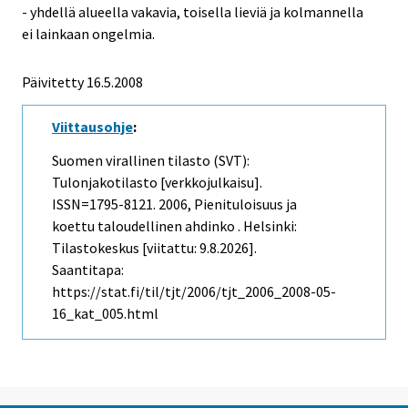
- yhdellä alueella vakavia, toisella lieviä ja kolmannella
ei lainkaan ongelmia.
Päivitetty
16.5.2008
Viittausohje
:
Suomen virallinen tilasto (SVT):
Tulonjakotilasto [verkkojulkaisu].
ISSN=1795-8121. 2006, Pienituloisuus ja
koettu taloudellinen ahdinko . Helsinki:
Tilastokeskus [viitattu: 9.8.2026].
Saantitapa:
https://stat.fi/til/tjt/2006/tjt_2006_2008-05-
16_kat_005.html