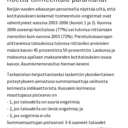
Neljän vuoden aikasarjan perusteella näyttää siltä, että
kotitalouksien kokemat toimeentulo-ongelmat ovat
vähentyneet vuosina 2003-2006 (kuviot 1 ja 3). Vuonna
2006 useampi kotitalous (77%) sai tulonsa riittämään
menoihin kuin vuonna 2003 (72%). Pienituloisuusrajan
alittaneissa talouksissa tulonsa riittäviksi arvioivien
määrä kasvoi 45 prosentista 50 prosenttiin. Laskunsa ja
maksunsa ajallaan maksaneiden kotitalouksien osuus
kasvoi. Asumismenorasitus hieman keveni.
Tarkastelun helpottamiseksi laskettiin yksinkertainen
pisteytykseen perustuva summamuuttuja valituista
kolmesta indikaattorista. Kussakin kolmessa
muuttujassa pistearvo on
- 1, jos taloudella on suuria ongelmia;
- 2, jos taloudella on lieviä ongelmia; ja
- 3, jos ongelmia ei ole.
Summamuuttujan pistearvot 3-6 saaneet taloudet