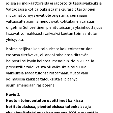
joissa eri indikaattoreilla ei raportoitu talousvaikeuksia.
Valtaosassa kotitalouksista maksurästit tai tulojen
riittämättömyys eivät ole ongelmia, sen sijaan
valtaosalle asumismenot ovat kohtalainen tai suuri
ongelma. Suhteellinen pienituloisuus ja yksinhuoltajuus
lisäävät voimakkaasti vaikeaksi koetun toimeentulon
yleisyyttä.
Kolme neljästä kotitaloudesta koki toimeentulon
tasonsa riittäväksi, eli arvioi rahojensa riittävän
helposti tai hyvin helposti menoihin. Noin kuudella
prosentilla talouksista oli vaikeuksia tai suuria
vaikeuksia saada tulonsa riittämään. Mutta vain
kolmasosa kaikista talouksista ei pitänyt
asumismenojaan rasitteena.
Kuvio 2.
Koetun toimeentulon osoittimet kaikissa
kotitalouksissa, pienituloisissa talouksissa ja
yksinhuoltajatalouksissa vuonna 2006, prosenttia