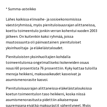
* Summa-asteikko
Lähes kaikissa elinvaihe- ja sosioekonomisissa
väestöryhmissä, myös pienituloisuusrajan alittaneissa,
koettu toimeentulo jonkin verran kohentui vuoden 2003
jälkeen. On kuitenkin kaksi ryhmää, joissa
muutossuunta oli päinvastainen: pienituloiset
yksinhuoltaja- ja eläkeläistaloudet.
Pienituloisten yksinhuoltajien kohdalla
toimeentulonsa ongelmalliseksi kokeneiden osuus
nousi 60 prosentista 76 prosenttiin. Kyky kattaa tuloilla
menoja heikkeni, maksuvaikeudet kasvoivat ja
asumismenorasite kasvoi.
Pienituloisuusrajan alittaneissa eläkeläistalouksissa
koetun toimeentulon taso heikkeni, koska niissä
asumismenorasitusta pidettiin aikaisempaa
suurempana eivätkä maksurästit vähentyneet. Myös