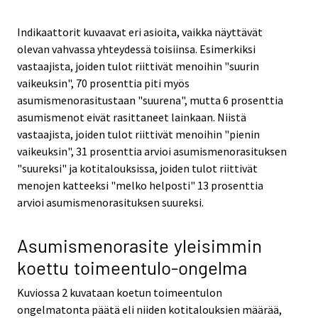
Indikaattorit kuvaavat eri asioita, vaikka näyttävät
olevan vahvassa yhteydessä toisiinsa. Esimerkiksi
vastaajista, joiden tulot riittivät menoihin "suurin
vaikeuksin", 70 prosenttia piti myös
asumismenorasitustaan "suurena", mutta 6 prosenttia
asumismenot eivät rasittaneet lainkaan. Niistä
vastaajista, joiden tulot riittivät menoihin "pienin
vaikeuksin", 31 prosenttia arvioi asumismenorasituksen
"suureksi" ja kotitalouksissa, joiden tulot riittivät
menojen katteeksi "melko helposti" 13 prosenttia
arvioi asumismenorasituksen suureksi.
Asumismenorasite yleisimmin
koettu toimeentulo-ongelma
Kuviossa 2 kuvataan koetun toimeentulon
ongelmatonta päätä eli niiden kotitalouksien määrää,