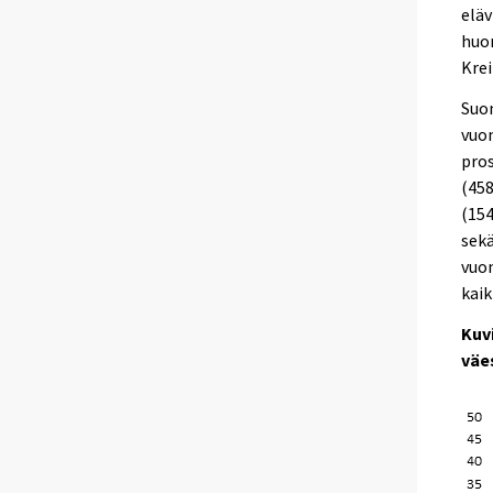
eläv
huon
Krei
Suom
vuon
pros
(458
(154
sekä
vuon
kaik
Kuv
väe