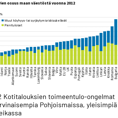
vien osuus maan väestöstä vuonna 2012
2 Kotitalouksien toimeentulo-ongelmat
rvinaisempia Pohjoismaissa, yleisimpiä
eikassa