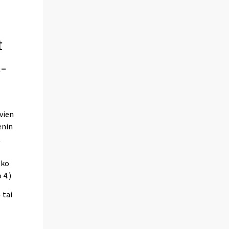
t
s-
vien
enin
t
oko
 4.)
 tai