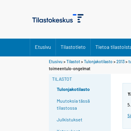
Etusivu
Tilastotieto
Tietoa tilastoist
Etusivu
>
Tilastot
>
Tulonjakotilasto
>
2013
>
t
toimeentulo-ongelmat
TILASTOT
Tulonjakotilasto
T
Muutoksia tässä
5
tilastossa
S
Julkistukset