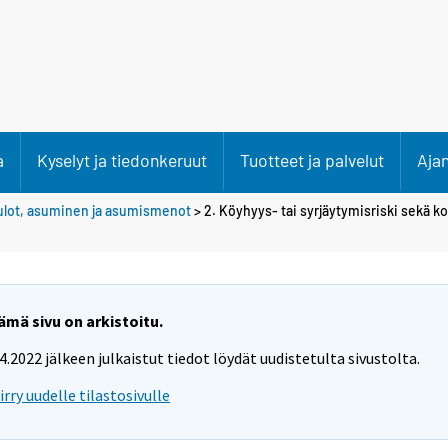
a
Kyselyt ja tiedonkeruut
Tuotteet ja palvelut
Aja
ulot, asuminen ja asumismenot
> 2. Köyhyys- tai syrjäytymisriski sekä k
ämä sivu on arkistoitu.
.4.2022 jälkeen julkaistut tiedot löydät uudistetulta sivustolta.
iirry uudelle tilastosivulle