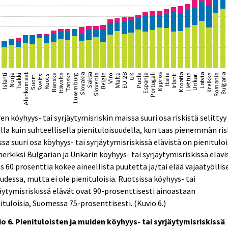
en köyhyys- tai syrjäytymisriskin maissa suuri osa riskistä selittyy
la kuin suhteellisella pienituloisuudella, kun taas pienemmän ris
sa suuri osa köyhyys- tai syrjäytymisriskissä elävistä on pienituloi
erkiksi Bulgarian ja Unkarin köyhyys- tai syrjäytymisriskissä elävi
s 60 prosenttia kokee aineellista puutetta ja/tai elää vajaatyöllis
udessa, mutta ei ole pienituloisia. Ruotsissa köyhyys- tai
äytymisriskissä elävät ovat 90-prosenttisesti ainoastaan
ituloisia, Suomessa 75-prosenttisesti. (Kuvio 6.)
o 6. Pienituloisten ja muiden köyhyys- tai syrjäytymisriskissä