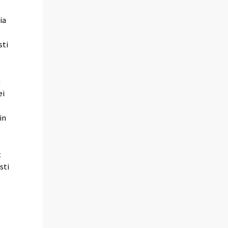
ia
sti
n
ei
in
t
sti