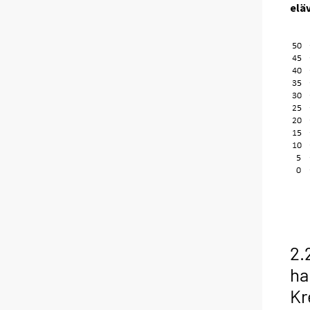
elä
2.
ha
Kr