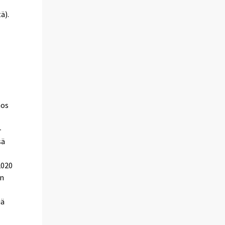
ä).
nos
-
sä
-
2020
en
iä