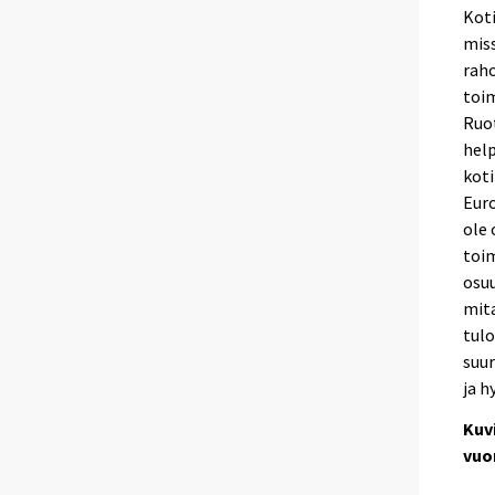
Kot
miss
rah
toim
Ruot
help
kot
Euro
ole 
toim
osuu
mita
tul
suur
ja h
Kuv
vuo