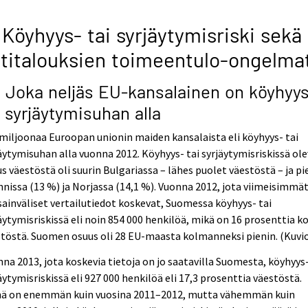
 Köyhyys- tai syrjäytymisriski sekä
titalouksien toimeentulo-ongelma
1 Joka neljäs EU-kansalainen on köyhyy
i syrjäytymisuhan alla
miljoonaa Euroopan unionin maiden kansalaista eli köyhyys- tai
äytymisuhan alla vuonna 2012. Köyhyys- tai syrjäytymisriskissä ole
s väestöstä oli suurin Bulgariassa – lähes puolet väestöstä – ja pi
nnissa (13 %) ja Norjassa (14,1 %). Vuonna 2012, jota viimeisimmä
ainväliset vertailutiedot koskevat, Suomessa köyhyys- tai
äytymisriskissä eli noin 854 000 henkilöä, mikä on 16 prosenttia k
töstä. Suomen osuus oli 28 EU-maasta kolmanneksi pienin. (Kuvio
na 2013, jota koskevia tietoja on jo saatavilla Suomesta, köyhyys-
äytymisriskissä eli 927 000 henkilöä eli 17,3 prosenttia väestöstä.
ä on enemmän kuin vuosina 2011–2012, mutta vähemmän kuin