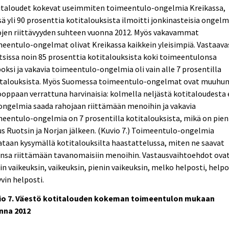
italoudet kokevat useimmiten toimeentulo-ongelmia Kreikassa,
ä yli 90 prosenttia kotitalouksista ilmoitti jonkinasteisia ongelm
ojen riittävyyden suhteen vuonna 2012. Myös vakavammat
eentulo-ongelmat olivat Kreikassa kaikkein yleisimpiä. Vastaava
sissa noin 85 prosenttia kotitalouksista koki toimeentulonsa
oksi ja vakavia toimeentulo-ongelmia oli vain alle 7 prosentilla
italouksista. Myös Suomessa toimeentulo-ongelmat ovat muuhu
oppaan verrattuna harvinaisia: kolmella neljästä kotitaloudesta 
ongelmia saada rahojaan riittämään menoihin ja vakavia
eentulo-ongelmia on 7 prosentilla kotitalouksista, mikä on pien
s Ruotsin ja Norjan jälkeen. (Kuvio 7.) Toimeentulo-ongelmia
taan kysymällä kotitalouksilta haastattelussa, miten ne saavat
onsa riittämään tavanomaisiin menoihin. Vastausvaihtoehdot ova
in vaikeuksin, vaikeuksin, pienin vaikeuksin, melko helposti, helpo
yvin helposti.
io 7. Väestö kotitalouden kokeman toimeentulon mukaan
nna 2012