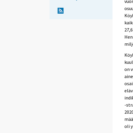
vuon
osuu
Köyh
kaik
27,6
Henk
mil
Köyh
kuul
on 
aine
osai
eläv
indi
-str
2020
määr
oli 