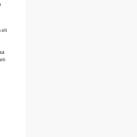
n
 oli
ssa
oli