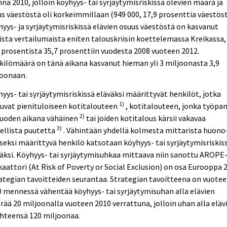
na 2010, jolloin köyhyys- tai syrjäytymisriskissä olevien määrä ja
s väestöstä oli korkeimmillaan (949 000, 17,9 prosenttia väestöst
yys- ja syrjäytymisriskissä elävien osuus väestöstä on kasvanut
ista vertailumaista eniten talouskriisin koettelemassa Kreikassa,
 prosentista 35,7 prosenttiin vuodesta 2008 vuoteen 2012.
ilömäärä on tänä aikana kasvanut hieman yli 3 miljoonasta 3,9
joonaan.
yys- tai syrjäytymisriskissä eläväksi määrittyvät henkilöt, jotka
1)
uvat pienituloiseen kotitalouteen
, kotitalouteen, jonka työpa
2)
vuoden aikana vähäinen
tai joiden kotitalous kärsii vakavaa
3)
ellista puutetta
. Vähintään yhdellä kolmesta mittarista huono
seksi määrittyvä henkilö katsotaan köyhyys- tai syrjäytymisriskis
äksi. Köyhyys- tai syrjäytymisuhkaa mittaava niin sanottu AROPE
kaattori (At Risk of Poverty or Social Exclusion) on osa Eurooppa 
ategian tavoitteiden seurantaa. Strategian tavoitteena on vuote
 mennessä vähentää köyhyys- tai syrjäytymisuhan alla elävien
ää 20 miljoonalla vuoteen 2010 verrattuna, jolloin uhan alla eläv
yhteensä 120 miljoonaa.