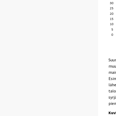
Suur
muul
mais
Esim
lähe
talo
syrj
pien
Kuvi