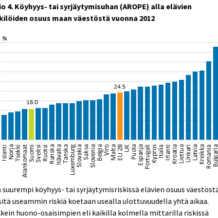
io 4. Köyhyys- tai syrjäytymisuhan (AROPE) alla elävien
kilöiden osuus maan väestöstä vuonna 2012
 suurempi köyhyys- tai syrjäytymisriskissä elävien osuus väestöst
sitä useammin riskiä koetaan usealla ulottuvuudella yhtä aikaa.
kein huono-osaisimpien eli kaikilla kolmella mittarilla riskissä