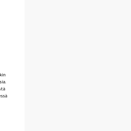
kin
sia.
stä
essä