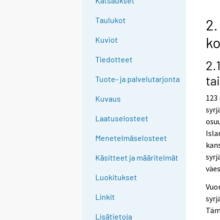
Katsaukset
Taulukot
2.
ko
Kuviot
Tiedotteet
2.
ta
Tuote- ja palvelutarjonta
123 
Kuvaus
syrj
Laatuselosteet
osuu
Isla
Menetelmäselosteet
kans
syrj
Käsitteet ja määritelmät
väes
Luokitukset
Vuon
Linkit
syrj
Täm
Lisätietoja