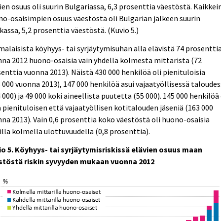
ien osuus oli suurin Bulgariassa, 6,3 prosenttia väestöstä. Kaikkei
o-osaisimpien osuus väestöstä oli Bulgarian jälkeen suurin
kassa, 5,2 prosenttia väestöstä. (Kuvio 5.)
alaisista köyhyys- tai syrjäytymisuhan alla elävistä 74 prosenttia
na 2012 huono-osaisia vain yhdellä kolmesta mittarista (72
enttia vuonna 2013). Näistä 430 000 henkilöä oli pienituloisia
 000 vuonna 2013), 147 000 henkilöä asui vajaatyöllisessä taloude
 000) ja 49 000 koki aineellista puutetta (55 000). 145 000 henkilöä 
 pienituloisen että vajaatyöllisen kotitalouden jäseniä (163 000
na 2013). Vain 0,6 prosenttia koko väestöstä oli huono-osaisia
illa kolmella ulottuvuudella (0,8 prosenttia).
io 5. Köyhyys- tai syrjäytymisriskissä elävien osuus maan
stöstä riskin syvyyden mukaan vuonna 2012