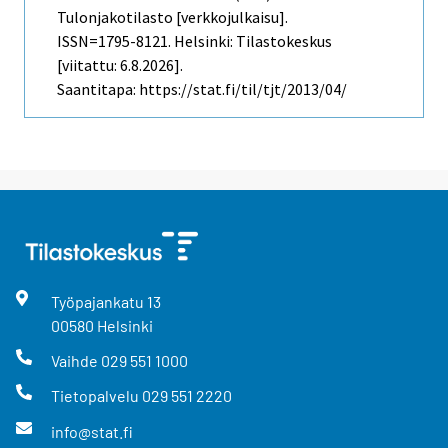
Tulonjakotilasto [verkkojulkaisu].
ISSN=1795-8121. Helsinki: Tilastokeskus
[viitattu: 6.8.2026].
Saantitapa: https://stat.fi/til/tjt/2013/04/
Työpajankatu
13
00580
Helsinki
Vaihde
029 551 1000
Tietopalvelu
029 551 2220
info@stat.fi