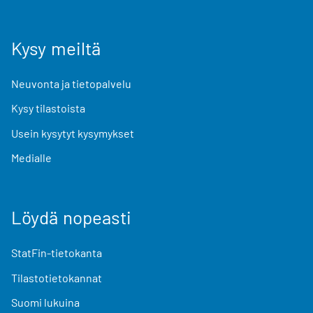
Kysy meiltä
Neuvonta ja tietopalvelu
Kysy tilastoista
Usein kysytyt kysymykset
Medialle
Löydä nopeasti
StatFin-tietokanta
Tilastotietokannat
Suomi lukuina