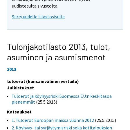
uudistetulta sivustolta.
Siirry uudelle tilastosivulle
Tulonjakotilasto 2013,
tulot,
asuminen ja asumismenot
2013
tuloerot (kansainvälinen vertailu)
Julkistukset
Tuloerot ja köyhyysriski Suomessa EU:n keskitasoa
pienemmät
(25.5.2015)
Katsaukset
1. Tuloerot Euroopan maissa vuonna 2012
(25.5.2015)
2. Köyhyys- tai syrjäytymisriski sekä kotitalouksien