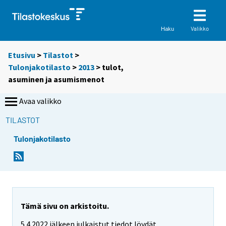
Valikko
Haku
Etusivu
>
Tilastot
>
Tulonjakotilasto
>
2013
>
tulot,
asuminen ja asumismenot
Avaa valikko
TILASTOT
Tulonjakotilasto
Tämä sivu on arkistoitu.
5.4.2022 jälkeen julkaistut tiedot löydät