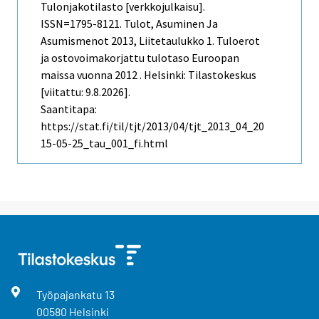
Tulonjakotilasto [verkkojulkaisu].
ISSN=1795-8121.
Tulot, Asuminen Ja
Asumismenot
2013, Liitetaulukko 1. Tuloerot
ja ostovoimakorjattu tulotaso Euroopan
maissa vuonna 2012 . Helsinki: Tilastokeskus
[viitattu: 9.8.2026].
Saantitapa:
https://stat.fi/til/tjt/2013/04/tjt_2013_04_20
15-05-25_tau_001_fi.html
Työpajankatu
13
00580
Helsinki