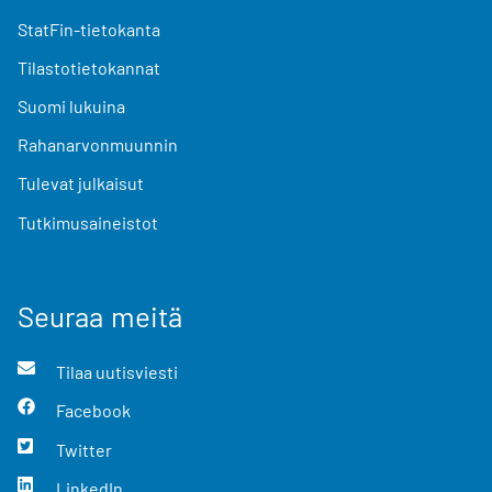
StatFin-tietokanta
Tilastotietokannat
Suomi lukuina
Rahanarvonmuunnin
Tulevat julkaisut
Tutkimusaineistot
Seuraa meitä
Tilaa uutisviesti
Facebook
Twitter
LinkedIn