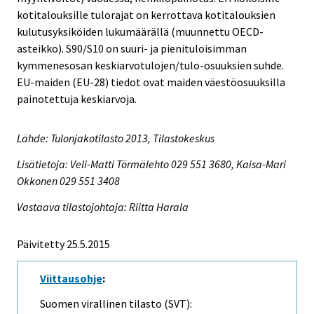
kotitalouksille tulorajat on kerrottava kotitalouksien
kulutusyksiköiden lukumäärällä (muunnettu OECD-
asteikko). S90/S10 on suuri- ja pienituloisimman
kymmenesosan keskiarvotulojen/tulo-osuuksien suhde.
EU-maiden (EU-28) tiedot ovat maiden väestöosuuksilla
painotettuja keskiarvoja.
Lähde: Tulonjakotilasto 2013, Tilastokeskus
Lisätietoja: Veli-Matti Törmälehto 029 551 3680, Kaisa-Mari
Okkonen 029 551 3408
Vastaava tilastojohtaja: Riitta Harala
Päivitetty 25.5.2015
Viittausohje
:
Suomen virallinen tilasto (SVT):