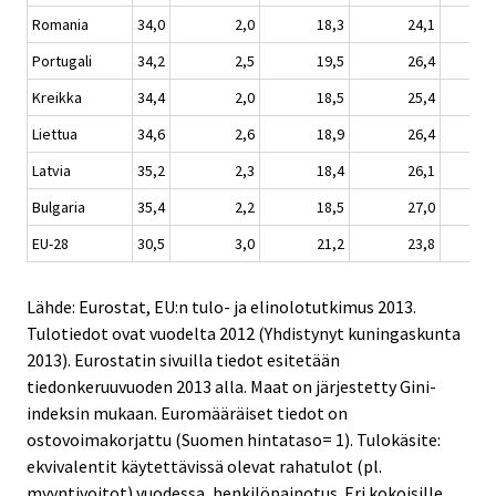
Romania
34,0
2,0
18,3
24,1
12
Portugali
34,2
2,5
19,5
26,4
10
Kreikka
34,4
2,0
18,5
25,4
12
Liettua
34,6
2,6
18,9
26,4
10
Latvia
35,2
2,3
18,4
26,1
11
Bulgaria
35,4
2,2
18,5
27,0
12
EU-28
30,5
3,0
21,2
23,8
7
Lähde: Eurostat, EU:n tulo- ja elinolotutkimus 2013.
Tulotiedot ovat vuodelta 2012 (Yhdistynyt kuningaskunta
2013). Eurostatin sivuilla tiedot esitetään
tiedonkeruuvuoden 2013 alla. Maat on järjestetty Gini-
indeksin mukaan. Euromääräiset tiedot on
ostovoimakorjattu (Suomen hintataso= 1). Tulokäsite:
ekvivalentit käytettävissä olevat rahatulot (pl.
myyntivoitot) vuodessa, henkilöpainotus. Eri kokoisille