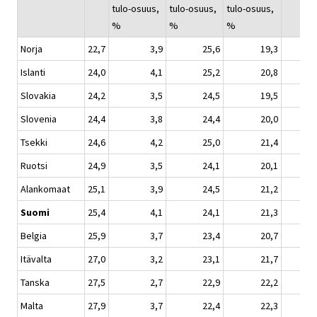
tulo-osuus,
tulo-osuus,
tulo-osuus,
%
%
%
Norja
22,7
3,9
25,6
19,3
4
Islanti
24,0
4,1
25,2
20,8
5
Slovakia
24,2
3,5
24,5
19,5
5
Slovenia
24,4
3,8
24,4
20,0
5
Tsekki
24,6
4,2
25,0
21,4
5
Ruotsi
24,9
3,5
24,1
20,1
5
Alankomaat
25,1
3,9
24,5
21,2
5
Suomi
25,4
4,1
24,1
21,3
5
Belgia
25,9
3,7
23,4
20,7
5
Itävalta
27,0
3,2
23,1
21,7
6
Tanska
27,5
2,7
22,9
22,2
8
Malta
27,9
3,7
22,4
22,3
6