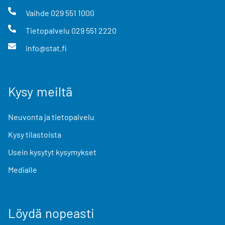
Vaihde
029 551 1000
Tietopalvelu
029 551 2220
info@stat.fi
Kysy meiltä
Neuvonta ja tietopalvelu
Kysy tilastoista
Usein kysytyt kysymykset
Medialle
Löydä nopeasti