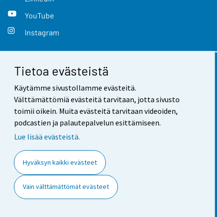
YouTube
Instagram
Tietoa evästeistä
Yhteystiedot
Käytämme sivustollamme evästeitä.
Palaute
Välttämättömiä evästeitä tarvitaan, jotta sivusto
toimii oikein. Muita evästeitä tarvitaan videoiden,
Käyttöehdot
podcastien ja palautepalvelun esittämiseen.
Tietosuoja
Lue lisää evästeistä.
Saavutettavuus
Hyväksyn kaikki evästeet
Tietoa sivustosta
Vain välttämättömät evästeet
Evästeasetukset