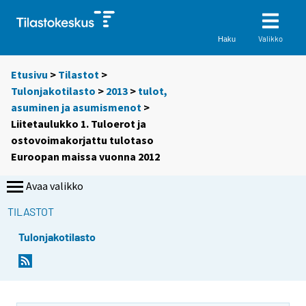
Valikko
Haku
Etusivu
>
Tilastot
>
Tulonjakotilasto
>
2013
>
tulot,
asuminen ja asumismenot
>
Liitetaulukko 1. Tuloerot ja
ostovoimakorjattu tulotaso
Euroopan maissa vuonna 2012
Avaa valikko
TILASTOT
Tulonjakotilasto