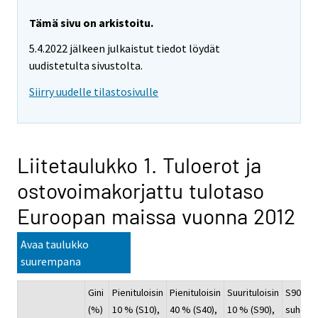
Tämä sivu on arkistoitu.
5.4.2022 jälkeen julkaistut tiedot löydät
uudistetulta sivustolta.
Siirry uudelle tilastosivulle
Liitetaulukko 1. Tuloerot ja
ostovoimakorjattu tulotaso
Euroopan maissa vuonna 2012
Avaa taulukko
suurempana
Gini
Pienituloisin
Pienituloisin
Suurituloisin
S90/S1
(%)
10 % (S10),
40 % (S40),
10 % (S90),
suhde