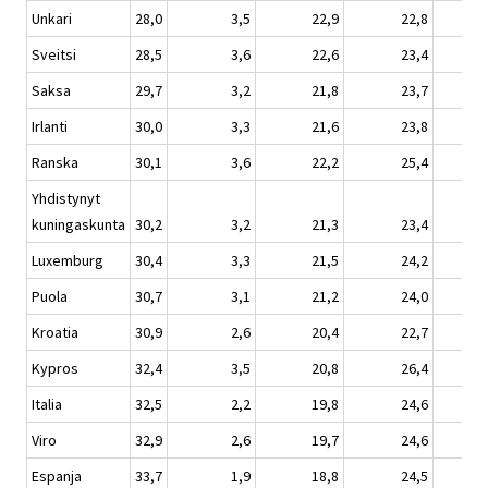
Unkari
28,0
3,5
22,9
22,8
6
Sveitsi
28,5
3,6
22,6
23,4
6
Saksa
29,7
3,2
21,8
23,7
7
Irlanti
30,0
3,3
21,6
23,8
7
Ranska
30,1
3,6
22,2
25,4
7
Yhdistynyt
kuningaskunta
30,2
3,2
21,3
23,4
7
Luxemburg
30,4
3,3
21,5
24,2
7
Puola
30,7
3,1
21,2
24,0
7
Kroatia
30,9
2,6
20,4
22,7
8
Kypros
32,4
3,5
20,8
26,4
7
Italia
32,5
2,2
19,8
24,6
11
Viro
32,9
2,6
19,7
24,6
9
Espanja
33,7
1,9
18,8
24,5
12