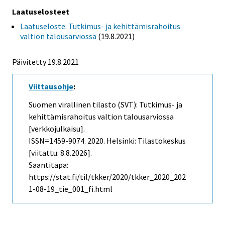
Laatuselosteet
Laatuseloste: Tutkimus- ja kehittämisrahoitus
valtion talousarviossa
(19.8.2021)
Päivitetty 19.8.2021
Viittausohje
:
Suomen virallinen tilasto (SVT): Tutkimus- ja
kehittämisrahoitus valtion talousarviossa
[verkkojulkaisu].
ISSN=1459-9074. 2020. Helsinki: Tilastokeskus
[viitattu: 8.8.2026].
Saantitapa:
https://stat.fi/til/tkker/2020/tkker_2020_202
1-08-19_tie_001_fi.html