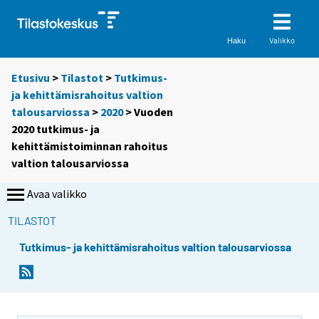
Valikko
Haku
Etusivu
>
Tilastot
>
Tutkimus-
ja kehittämisrahoitus valtion
talousarviossa
>
2020
> Vuoden
2020 tutkimus- ja
kehittämistoiminnan rahoitus
valtion talousarviossa
Avaa valikko
TILASTOT
Tutkimus- ja kehittämisrahoitus valtion talousarviossa
Y
Y
Y
o
o
o
u
u
u
a
a