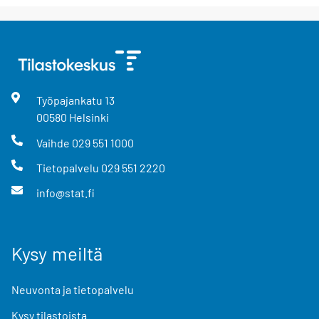
Työpajankatu
13
00580
Helsinki
Vaihde
029 551 1000
Tietopalvelu
029 551 2220
info@stat.fi
Kysy meiltä
Neuvonta ja tietopalvelu
Kysy tilastoista