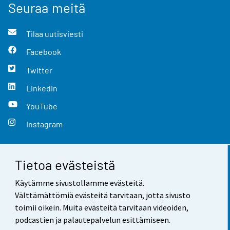
Seuraa meitä
Tilaa uutisviesti
Facebook
Twitter
LinkedIn
YouTube
Instagram
Tietoa evästeistä
Yhteystiedot
Käytämme sivustollamme evästeitä.
Palaute
Välttämättömiä evästeitä tarvitaan, jotta sivusto
toimii oikein. Muita evästeitä tarvitaan videoiden,
Käyttöehdot
podcastien ja palautepalvelun esittämiseen.
Tietosuoja