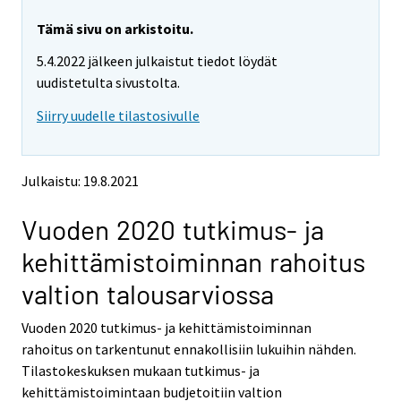
a
r
r
r
e
e
Tämä sivu on arkistoitu.
m
m
e
5.4.2022 jälkeen julkaistut tiedot löydät
o
o
m
v
v
uudistetulta sivustolta.
o
i
i
v
Siirry uudelle tilastosivulle
n
n
i
g
g
t
t
n
o
o
g
Julkaistu: 19.8.2021
a
a
t
n
n
o
Vuoden 2020 tutkimus- ja
o
o
a
t
t
kehittämistoiminnan rahoitus
h
h
n
e
e
o
valtion talousarviossa
r
r
t
s
s
h
Vuoden 2020 tutkimus- ja kehittämistoiminnan
e
e
e
rahoitus on tarkentunut ennakollisiin lukuihin nähden.
r
r
v
v
r
Tilastokeskuksen mukaan tutkimus- ja
i
i
s
kehittämistoimintaan budjetoitiin valtion