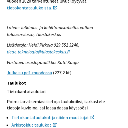
Vuoden 2020 tarkentuneet luvut löytyvät
tietokantataulukoista.
Lähde: Tutkimus- ja kehittämisrahoitus valtion
talousarviossa, Tilastokeskus
Lisätietoja: Heidi Pirkola 029 551 3246,
tiede.teknologia@tilastokeskus.fi
Vastaava osastopäällikkö: Katri Kaaja
Julkaisu pdf-muodossa
(227,2 kt)
Taulukot
Tietokantataulukot
Poimi tarvitsemiasi tietoja taulukoiksi, tarkastele
tietoja kuvioina, tai lataa dataa käyttöösi.
Tietokantataulukot ja niiden muuttujat
Arkistoidut taulukot