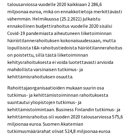
c
c
e
talousarviossa vuodelle 2020 kaikkiaan 2 286,6
e
e
r
miljoonaa euroa, mikä on ennakkotietoja merkittävästi
.
.
v
vähemmän. Helmikuussa (25.2.2021) julkaistu
i
ennakollinen budjettirahoitus vuodelle 2020 sisälsi
c
Covid-19 pandemiasta aiheutuneen liiketoiminnan
e
häiriötilannerahoituksen kokonaisuudessaan, mutta
.
lopullisista t&k-rahoitustiedoista häiriötilannerahoitus
on poistettu, sillä tästä liiketoiminnan
kehitysrahoituksesta ei voida luotettavasti arvioida
mahdollista varsinaisen tutkimus- ja
kehittämisrahoituksen osuutta.
Rahoittajaorganisaatioiden mukaan suurin osa
tutkimus- ja kehittämistoiminnan rahoituksesta
suuntautui yliopistojen tutkimus- ja
kehittämistoimintaan. Business Finlandin tutkimus- ja
kehittämisrahoitus oli vuoden 2020 talousarviossa 575,6
miljoonaa euroa. Suomen Akatemian
tutkimusmäärärahat olivat 524,8 miljoonaa euroa