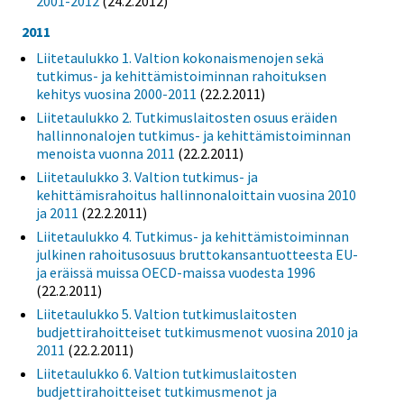
2001-2012
(24.2.2012)
2011
Liitetaulukko 1. Valtion kokonaismenojen sekä
tutkimus- ja kehittämistoiminnan rahoituksen
kehitys vuosina 2000-2011
(22.2.2011)
Liitetaulukko 2. Tutkimuslaitosten osuus eräiden
hallinnonalojen tutkimus- ja kehittämistoiminnan
menoista vuonna 2011
(22.2.2011)
Liitetaulukko 3. Valtion tutkimus- ja
kehittämisrahoitus hallinnonaloittain vuosina 2010
ja 2011
(22.2.2011)
Liitetaulukko 4. Tutkimus- ja kehittämistoiminnan
julkinen rahoitusosuus bruttokansantuotteesta EU-
ja eräissä muissa OECD-maissa vuodesta 1996
(22.2.2011)
Liitetaulukko 5. Valtion tutkimuslaitosten
budjettirahoitteiset tutkimusmenot vuosina 2010 ja
2011
(22.2.2011)
Liitetaulukko 6. Valtion tutkimuslaitosten
budjettirahoitteiset tutkimusmenot ja