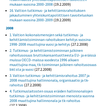
mukaan vuosina 2000-2008
(19.2.2009)
16. Valtion tutkimus- ja kehittämisrahoituksen
jakautuminen yhteiskuntapoliittisen tavoiteluokan
mukaan vuosina 2000-2009
(19.2.2009)
2008
1. Valtion kokonaismenojen sekä tutkimus- ja
kehittämistoiminnan rahoituksen kehitys vuosina
1998-2008 muuttujina vuosi ja kehitys
(27.2.2008)
2. Tutkimus- ja kehittämistoiminnan julkinen
rahoitusosuus bruttokansantuotteesta EU- ja eräissä
muissa OECD-maissa vuodesta 1996 alkaen
muuttujina maa, tk-toiminnan julkinen rahoitusosuus
bkt:sta ja vuosi
(27.2.2008)
3. Valtion tutkimus- ja kehittämisrahoitus 2007 ja
2008 muuttujina hallinnonala, organisaatio ja tk-
rahoitus
(27.2.2008)
4. Tutkimuslaitosten osuus eräiden hallinnonalojen
tutkimus- ja kehittämistoiminnan menoista vuonna
2008 muuttujina hallinnonala ja tk-rahoitus
(27.2.2008)