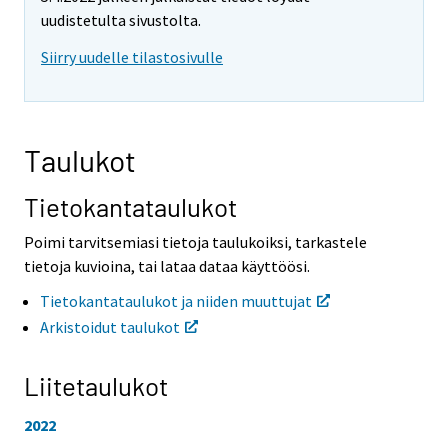
o
o
uudistetulta sivustolta.
i
i
Siirry uudelle tilastosivulle
s
s
e
e
e
e
n
n
p
p
Taulukot
a
a
l
l
v
v
Tietokantataulukot
e
e
l
l
Poimi tarvitsemiasi tietoja taulukoiksi, tarkastele
u
u
tietoja kuvioina, tai lataa dataa käyttöösi.
u
u
n
n
Tietokantataulukot ja niiden muuttujat
.
.
Arkistoidut taulukot
Liitetaulukot
2022