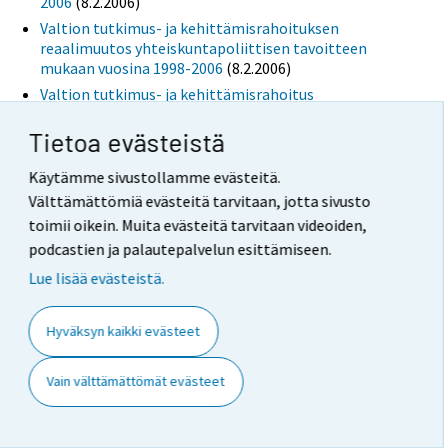
2006
(8.2.2006)
Valtion tutkimus- ja kehittämisrahoituksen
reaalimuutos yhteiskuntapoliittisen tavoitteen
mukaan vuosina 1998-2006
(8.2.2006)
Valtion tutkimus- ja kehittämisrahoitus
hallinnonaloittain vuosina 1998-2006
(8.2.2006)
Tietoa evästeistä
Valtion tutkimus- ja kehittämisrahoitus
hallinnonaloittain vuosina 2005 ja 2006
(8.2.2006)
Käytämme sivustollamme evästeitä.
Valtion tutkimus- ja kehittämisrahoitus ja sen osuus
Välttämättömiä evästeitä tarvitaan, jotta sivusto
valtion menoista vuosina 2005 ja 2006
(8.2.2006)
toimii oikein. Muita evästeitä tarvitaan videoiden,
Valtion tutkimus- ja kehittämisrahoitus
podcastien ja palautepalvelun esittämiseen.
organisaation mukaan vuosina 1998-2006
(8.2.2006)
Lue lisää evästeistä.
Valtion tutkimus- ja kehittämisrahoitus
organisaation mukaan vuosina 2005 ja 2006
(8.2.2006)
Valtion tutkimus- ja kehittämisrahoitus
Hyväksyn kaikki evästeet
yhteiskuntapoliittisen tavoitteen mukaan vuosina
1998-2006
(8.2.2006)
Vain välttämättömät evästeet
Valtion tutkimus- ja kehittämisrahoitus
yhteiskuntapoliittisen tavoitteen mukaan vuosina
2005 ja 2006
(8.2.2006)