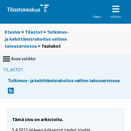
Valikko
Haku
Etusivu
>
Tilastot
>
Tutkimus-
ja kehittämisrahoitus valtion
talousarviossa
> Taulukot
Avaa valikko
TILASTOT
Tutkimus- ja kehittämisrahoitus valtion talousarviossa
S
S
i
i
i
i
r
r
r
r
y
y
Tämä sivu on arkistoitu.
t
t
5.4.2022 jälkeen julkaistut tiedot löydät
t
t