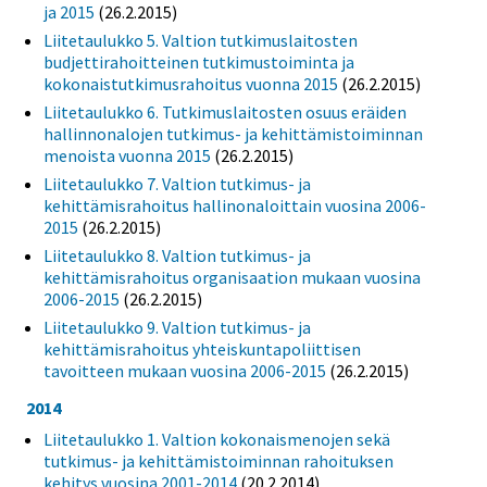
ja 2015
(26.2.2015)
Liitetaulukko 5. Valtion tutkimuslaitosten
budjettirahoitteinen tutkimustoiminta ja
kokonaistutkimusrahoitus vuonna 2015
(26.2.2015)
Liitetaulukko 6. Tutkimuslaitosten osuus eräiden
hallinnonalojen tutkimus- ja kehittämistoiminnan
menoista vuonna 2015
(26.2.2015)
Liitetaulukko 7. Valtion tutkimus- ja
kehittämisrahoitus hallinonaloittain vuosina 2006-
2015
(26.2.2015)
Liitetaulukko 8. Valtion tutkimus- ja
kehittämisrahoitus organisaation mukaan vuosina
2006-2015
(26.2.2015)
Liitetaulukko 9. Valtion tutkimus- ja
kehittämisrahoitus yhteiskuntapoliittisen
tavoitteen mukaan vuosina 2006-2015
(26.2.2015)
2014
Liitetaulukko 1. Valtion kokonaismenojen sekä
tutkimus- ja kehittämistoiminnan rahoituksen
kehitys vuosina 2001-2014
(20.2.2014)