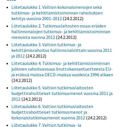
Liitetaulukko 1. Valtion kokonaismenojen sekä
tutkimus- ja kehittämistoiminnan rahoituksen
kehitys vuosina 2001-2012
(24.2.2012)
Liitetaulukko 2. Tutkimuslaitosten osuus eräiden
hallinnonalojen tutkimus- ja kehittämistoiminnan
menoista vuonna 2012
(24.2.2012)
Liitetaulukko 3. Valtion tutkimus- ja
kehittämisrahoitus hallinnonaloittain vuosina 2011
ja 2012
(24.2.2012)
Liitetaulukko 4. Tutkimus- ja kehittämistoiminnan
julkinen rahoitusosuus bruttokansantuotteesta EU-
ja eräissä muissa OECD-maissa vuodesta 1996 alkaen
(24.2.2012)
Liitetaulukko 5. Valtion tutkimuslaitosten
budjettirahoitteiset tutkimusmenot vuosina 2011 ja
2012
(24.2.2012)
Liitetaulukko 6. Valtion tutkimuslaitosten
budjettirahoitteiset tutkimusmenot ja
kokonaistutkimusmenot vuonna 2012
(24.2.2012)
Liitetaulukko 7. Valtion tutkimus- ja