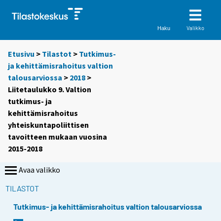
Valikko
Haku
Etusivu
>
Tilastot
>
Tutkimus-
ja kehittämisrahoitus valtion
talousarviossa
>
2018
>
Liitetaulukko 9. Valtion
tutkimus- ja
kehittämisrahoitus
yhteiskuntapoliittisen
tavoitteen mukaan vuosina
2015-2018
Avaa valikko
TILASTOT
Tutkimus- ja kehittämisrahoitus valtion talousarviossa