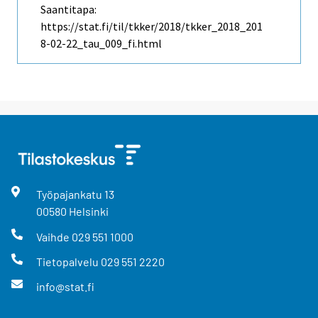
Saantitapa:
https://stat.fi/til/tkker/2018/tkker_2018_201
8-02-22_tau_009_fi.html
Työpajankatu
13
00580
Helsinki
Vaihde
029 551 1000
Tietopalvelu
029 551 2220
info@stat.fi