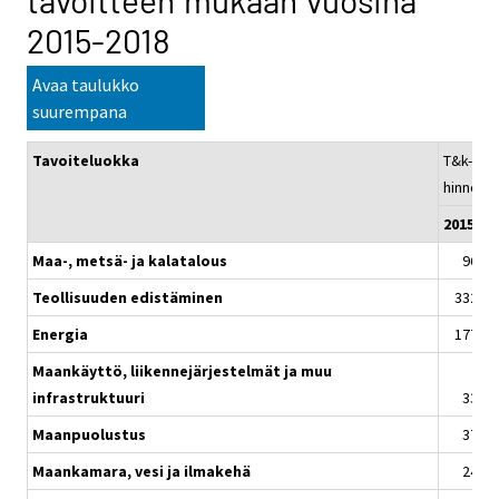
tavoitteen mukaan vuosina
2015-2018
Avaa taulukko
suurempana
Tavoiteluokka
T&k-raho
hinnoin, 
2015
Maa-, metsä- ja kalatalous
96,7
Teollisuuden edistäminen
332,4
Energia
177,5
Maankäyttö, liikennejärjestelmät ja muu
infrastruktuuri
33,0
Maanpuolustus
37,3
Maankamara, vesi ja ilmakehä
24,6