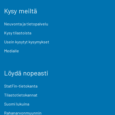
Kysy meiltä
Neuvonta ja tietopalvelu
Kysy tilastoista
Usein kysytyt kysymykset
Medialle
Löydä nopeasti
StatFin-tietokanta
Tilastotietokannat
Suomi lukuina
Rahanarvonmuunnin