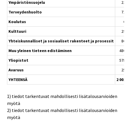
Ympäristönsuojelu
22,1
Terveydenhuolto
71,5
Koulutus
6,7
Kulttuuri
29,1
Yhteiskunnalliset ja sosiaaliset rakenteet ja prosessit
86,9
Muu yleinen tieteen edistäminen
480,0
Yliopistot
578,0
Avaruus
25,8
YHTEENSÄ
2 001,6
1) tiedot tarkentuvat mahdollisesti lisätalousarvioiden
myötä
2) tiedot tarkentuvat mahdollisesti lisätalousarvioiden
myötä