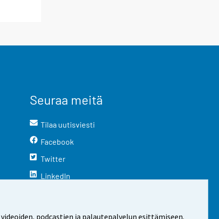
Seuraa meitä
Tilaa uutisviesti
Facebook
Twitter
LinkedIn
YouTube
Instagram
 videoiden, podcastien ja palautepalvelun esittämiseen.