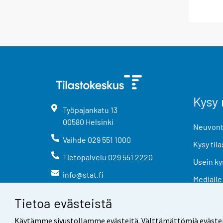
Kysy 
Työpajankatu
13
00580
Helsinki
Neuvonta
Vaihde
029 551 1000
Kysy tila
Tietopalvelu
029 551 2220
Usein ky
info@stat.fi
Medialle
Tietoa evästeistä
Käytämme sivustollamme evästeitä. Välttämättömiä evästeitä t