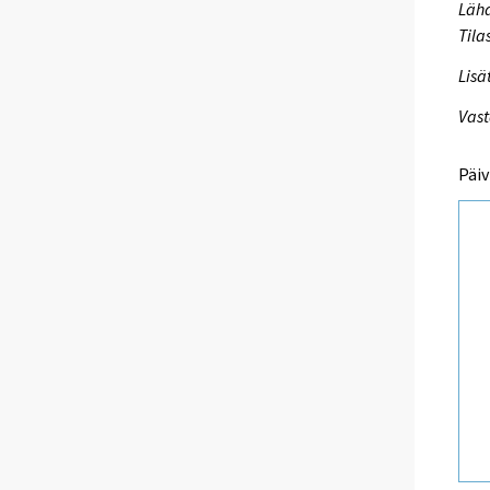
Lähd
Tila
Lisä
Vast
Päiv