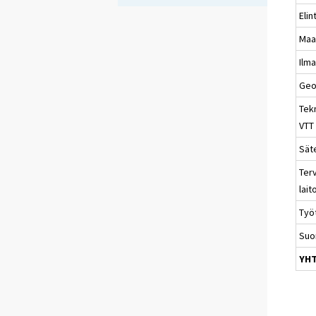
Elin
Maa
Ilma
Geo
Tek
VTT
Sät
Ter
lait
Työ
Suo
YH