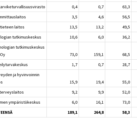
tarviketurvallisuusvirasto
0,4
0,7
63,3
nmittauslaitos
3,5
4,6
56,5
tieteen laitos
13,5
13,2
49,5
logian tutkimuskeskus
10,6
6,0
36,2
nologian tutkimuskeskus
 Oy
73,0
159,1
68,5
eilyturvakeskus
1,7
0,7
28,7
veyden ja hyvinvoinnin
os
15,9
19,4
55,0
terveyslaitos
9,2
9,9
52,0
men ympäristökeskus
6,0
16,1
73,0
TEENSÄ
189,1
264,8
58,3