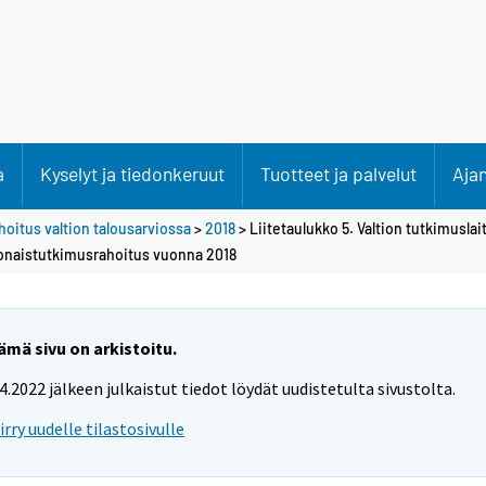
a
Kyselyt ja tiedonkeruut
Tuotteet ja palvelut
Aja
hoitus valtion talousarviossa
>
2018
> Liitetaulukko 5. Valtion tutkimusla
konaistutkimusrahoitus vuonna 2018
ämä sivu on arkistoitu.
.4.2022 jälkeen julkaistut tiedot löydät uudistetulta sivustolta.
iirry uudelle tilastosivulle