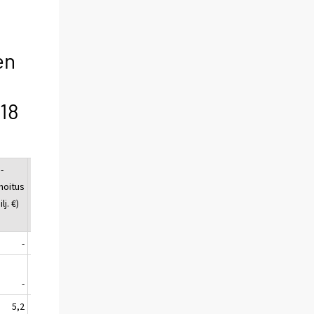
en
18
-
T&k-
hoitus
rahoitus
lj. €)
yhteensä
(milj. €)
-
4,1
-
5,0
5,2
81,5