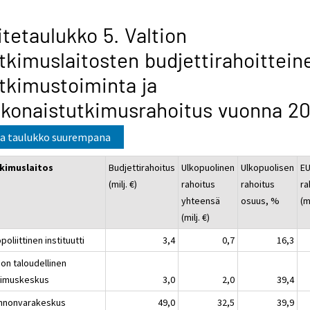
itetaulukko 5. Valtion
tkimuslaitosten budjettirahoittein
tkimustoiminta ja
konaistutkimusrahoitus vuonna 20
a taulukko suurempana
kimuslaitos
Budjettirahoitus
Ulkopuolinen
Ulkopuolisen
EU
(milj. €)
rahoitus
rahoitus
ra
yhteensä
osuus, %
(mi
(milj. €)
poliittinen instituutti
3,4
0,7
16,3
ion taloudellinen
kimuskeskus
3,0
2,0
39,4
nnonvarakeskus
49,0
32,5
39,9