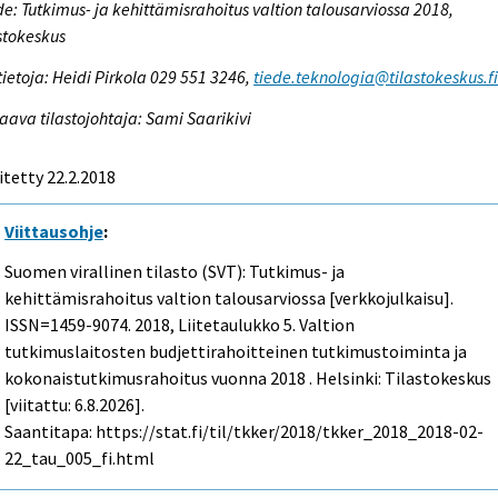
e: Tutkimus- ja kehittämisrahoitus valtion talousarviossa 2018,
stokeskus
tietoja: Heidi Pirkola 029 551 3246,
tiede.teknologia@tilastokeskus.f
aava tilastojohtaja: Sami Saarikivi
itetty 22.2.2018
Viittausohje
:
Suomen virallinen tilasto (SVT): Tutkimus- ja
kehittämisrahoitus valtion talousarviossa [verkkojulkaisu].
ISSN=1459-9074. 2018, Liitetaulukko 5. Valtion
tutkimuslaitosten budjettirahoitteinen tutkimustoiminta ja
kokonaistutkimusrahoitus vuonna 2018 . Helsinki: Tilastokeskus
[viitattu: 6.8.2026].
Saantitapa: https://stat.fi/til/tkker/2018/tkker_2018_2018-02-
22_tau_005_fi.html