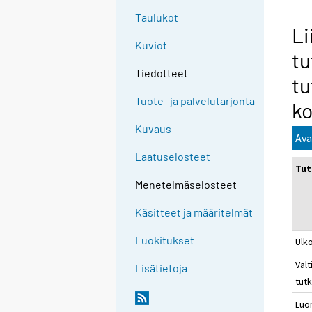
Taulukot
Li
Kuviot
tu
Tiedotteet
tu
Tuote- ja palvelutarjonta
ko
Kuvaus
Ava
Laatuselosteet
Tut
Menetelmäselosteet
Käsitteet ja määritelmät
Luokitukset
Ulko
Valt
Lisätietoja
tut
Luo