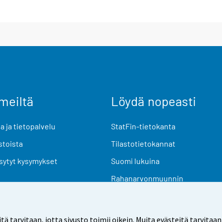
meiltä
Löydä nopeasti
 ja tietopalvelu
StatFin-tietokanta
stoista
Tilastotietokannat
sytyt kysymykset
Suomi lukuina
Rahanarvonmuunnin
Tulevat julkaisut
Tutkimusaineistot
arvitaan, jotta sivusto toimii oikein. Muita evästeitä tarvitaan