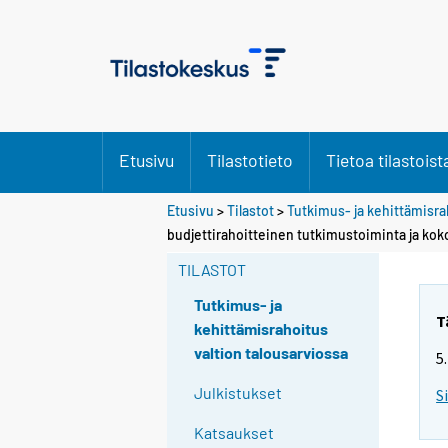
Etusivu
Tilastotieto
Tietoa tilastoist
Etusivu
>
Tilastot
>
Tutkimus- ja kehittämisra
budjettirahoitteinen tutkimustoiminta ja ko
TILASTOT
Tutkimus- ja
T
kehittämisrahoitus
valtion talousarviossa
5
Julkistukset
S
Katsaukset