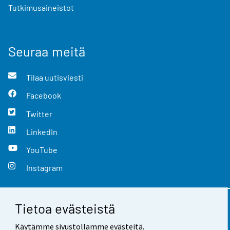
Tutkimusaineistot
Seuraa meitä
Tilaa uutisviesti
Facebook
Twitter
LinkedIn
YouTube
Instagram
Tietoa evästeistä
Yhteystiedot
Käytämme sivustollamme evästeitä.