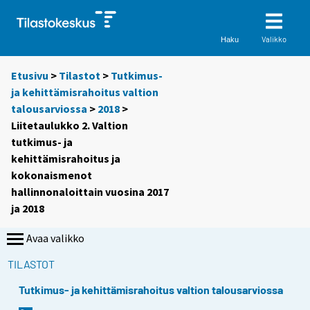
Valikko
Haku
Etusivu
>
Tilastot
>
Tutkimus-
ja kehittämisrahoitus valtion
talousarviossa
>
2018
>
Liitetaulukko 2. Valtion
tutkimus- ja
kehittämisrahoitus ja
kokonaismenot
hallinnonaloittain vuosina 2017
ja 2018
Avaa valikko
TILASTOT
Tutkimus- ja kehittämisrahoitus valtion talousarviossa