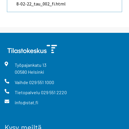
8-02-22_tau_002_fi.html
Työpajankatu
13
00580
Helsinki
Vaihde
029 551 1000
Tietopalvelu
029 551 2220
info@stat.fi
Kysy meiltä