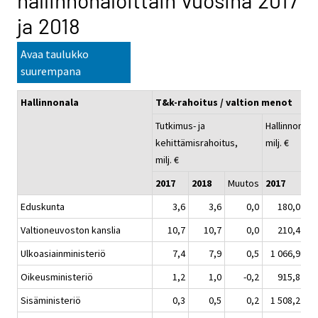
hallinnonaloittain vuosina 2017
ja 2018
Avaa taulukko
suurempana
Hallinnonala
T&k-rahoitus / valtion menot
Tutkimus- ja
Hallinnonala
kehittämisrahoitus,
milj. €
milj. €
2017
2018
Muutos
2017
20
Eduskunta
3,6
3,6
0,0
180,0
Valtioneuvoston kanslia
10,7
10,7
0,0
210,4
Ulkoasiainministeriö
7,4
7,9
0,5
1 066,9
1
Oikeusministeriö
1,2
1,0
-0,2
915,8
Sisäministeriö
0,3
0,5
0,2
1 508,2
1