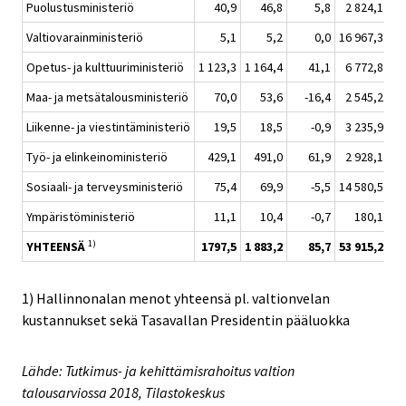
Puolustusministeriö
40,9
46,8
5,8
2 824,1
2
Valtiovarainministeriö
5,1
5,2
0,0
16 967,3
17
Opetus- ja kulttuuriministeriö
1 123,3
1 164,4
41,1
6 772,8
6
Maa- ja metsätalousministeriö
70,0
53,6
-16,4
2 545,2
2
Liikenne- ja viestintäministeriö
19,5
18,5
-0,9
3 235,9
3
Työ- ja elinkeinoministeriö
429,1
491,0
61,9
2 928,1
2
Sosiaali- ja terveysministeriö
75,4
69,9
-5,5
14 580,5
14
Ympäristöministeriö
11,1
10,4
-0,7
180,1
1)
YHTEENSÄ
1797,5
1 883,2
85,7
53 915,2
54
1) Hallinnonalan menot yhteensä pl. valtionvelan
kustannukset sekä Tasavallan Presidentin pääluokka
Lähde: Tutkimus- ja kehittämisrahoitus valtion
talousarviossa 2018, Tilastokeskus