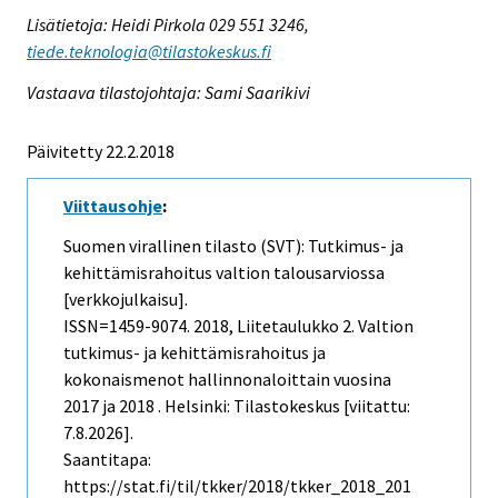
Lisätietoja: Heidi Pirkola 029 551 3246,
tiede.teknologia@tilastokeskus.fi
Vastaava tilastojohtaja: Sami Saarikivi
Päivitetty 22.2.2018
Viittausohje
:
Suomen virallinen tilasto (SVT): Tutkimus- ja
kehittämisrahoitus valtion talousarviossa
[verkkojulkaisu].
ISSN=1459-9074. 2018, Liitetaulukko 2. Valtion
tutkimus- ja kehittämisrahoitus ja
kokonaismenot hallinnonaloittain vuosina
2017 ja 2018 . Helsinki: Tilastokeskus [viitattu:
7.8.2026].
Saantitapa:
https://stat.fi/til/tkker/2018/tkker_2018_201