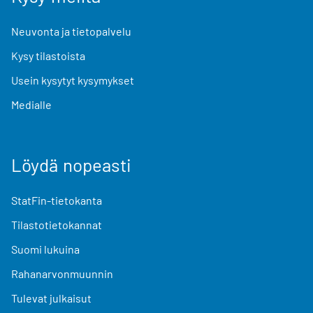
Neuvonta ja tietopalvelu
Kysy tilastoista
Usein kysytyt kysymykset
Medialle
Löydä nopeasti
StatFin-tietokanta
Tilastotietokannat
Suomi lukuina
Rahanarvonmuunnin
Tulevat julkaisut