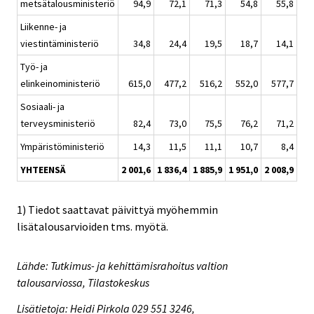
metsätalousministeriö
94,9
72,1
71,3
54,8
55,8
Liikenne- ja
viestintäministeriö
34,8
24,4
19,5
18,7
14,1
Työ- ja
elinkeinoministeriö
615,0
477,2
516,2
552,0
577,7
1 5
Sosiaali- ja
terveysministeriö
82,4
73,0
75,5
76,2
71,2
Ympäristöministeriö
14,3
11,5
11,1
10,7
8,4
YHTEENSÄ
2 001,6
1 836,4
1 885,9
1 951,0
2 008,9
3 0
1) Tiedot saattavat päivittyä myöhemmin
lisätalousarvioiden tms. myötä.
Lähde: Tutkimus- ja kehittämisrahoitus valtion
talousarviossa, Tilastokeskus
Lisätietoja: Heidi Pirkola 029 551 3246,