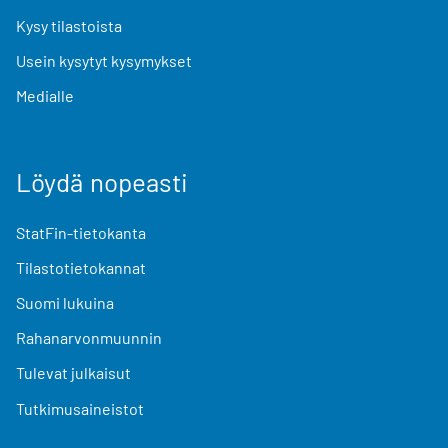
Kysy tilastoista
Usein kysytyt kysymykset
Medialle
Löydä nopeasti
StatFin-tietokanta
Tilastotietokannat
Suomi lukuina
Rahanarvonmuunnin
Tulevat julkaisut
Tutkimusaineistot