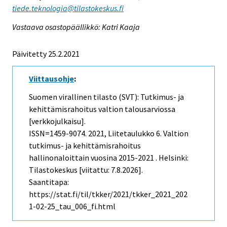
tiede.teknologia@tilastokeskus.fi
Vastaava osastopäällikkö: Katri Kaaja
Päivitetty 25.2.2021
Viittausohje
:
Suomen virallinen tilasto (SVT): Tutkimus- ja
kehittämisrahoitus valtion talousarviossa
[verkkojulkaisu].
ISSN=1459-9074. 2021, Liitetaulukko 6. Valtion
tutkimus- ja kehittämisrahoitus
hallinonaloittain vuosina 2015-2021 . Helsinki:
Tilastokeskus [viitattu: 7.8.2026].
Saantitapa:
https://stat.fi/til/tkker/2021/tkker_2021_202
1-02-25_tau_006_fi.html