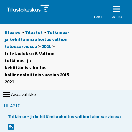
Valikko
Haku
Etusivu
>
Tilastot
>
Tutkimus-
ja kehittämisrahoitus valtion
talousarviossa
>
2021
>
Liitetaulukko 6. Valtion
tutkimus- ja
kehittämisrahoitus
hallinonaloittain vuosina 2015-
2021
Avaa valikko
TILASTOT
Tutkimus- ja kehittämisrahoitus valtion talousarviossa