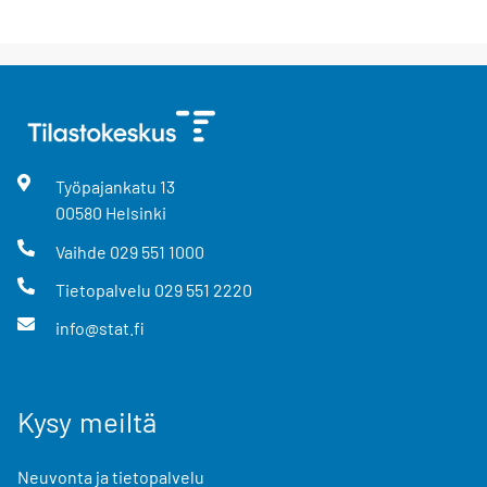
Työpajankatu
13
00580
Helsinki
Vaihde
029 551 1000
Tietopalvelu
029 551 2220
info@stat.fi
Kysy meiltä
Neuvonta ja tietopalvelu