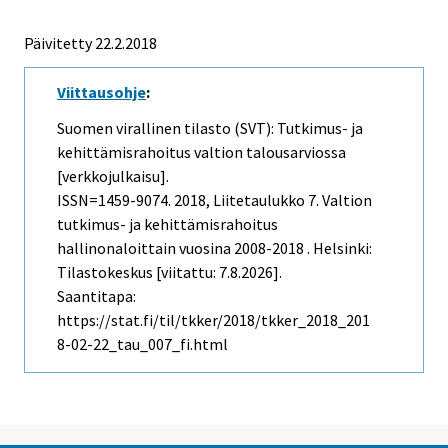
Päivitetty 22.2.2018
Viittausohje
:
Suomen virallinen tilasto (SVT): Tutkimus- ja
kehittämisrahoitus valtion talousarviossa
[verkkojulkaisu].
ISSN=1459-9074. 2018, Liitetaulukko 7. Valtion
tutkimus- ja kehittämisrahoitus
hallinonaloittain vuosina 2008-2018 . Helsinki:
Tilastokeskus [viitattu: 7.8.2026].
Saantitapa:
https://stat.fi/til/tkker/2018/tkker_2018_201
8-02-22_tau_007_fi.html