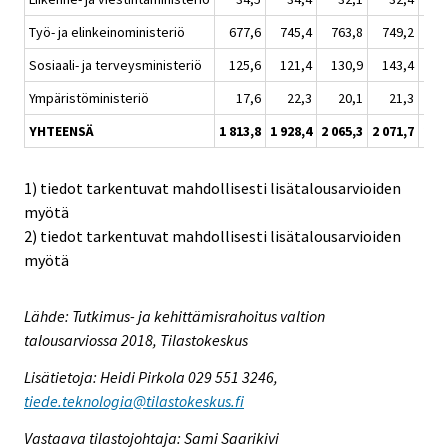
Työ- ja elinkeinoministeriö
677,6
745,4
763,8
749,2
71
Sosiaali- ja terveysministeriö
125,6
121,4
130,9
143,4
12
Ympäristöministeriö
17,6
22,3
20,1
21,3
2
YHTEENSÄ
1 813,8
1 928,4
2 065,3
2 071,7
2 06
1) tiedot tarkentuvat mahdollisesti lisätalousarvioiden
myötä
2) tiedot tarkentuvat mahdollisesti lisätalousarvioiden
myötä
Lähde: Tutkimus- ja kehittämisrahoitus valtion
talousarviossa 2018, Tilastokeskus
Lisätietoja: Heidi Pirkola 029 551 3246,
tiede.teknologia@tilastokeskus.fi
Vastaava tilastojohtaja: Sami Saarikivi