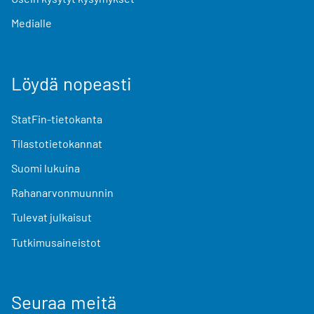
Medialle
Löydä nopeasti
StatFin-tietokanta
Tilastotietokannat
Suomi lukuina
Rahanarvonmuunnin
Tulevat julkaisut
Tutkimusaineistot
Seuraa meitä