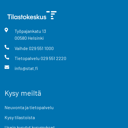
Työpajankatu
13
00580
Helsinki
Vaihde
029 551 1000
Tietopalvelu
029 551 2220
info@stat.fi
Kysy meiltä
Neuvonta ja tietopalvelu
Kysy tilastoista
Usein kysytyt kysymykset