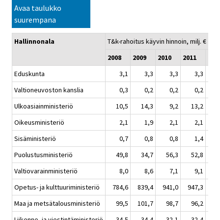
Avaa taulukko
suurempana
Hallinnonala
T&k-rahoitus käyvin hinnoin, milj. €
2008
2009
2010
2011
201
Eduskunta
3,1
3,3
3,3
3,3
Valtioneuvoston kanslia
0,3
0,2
0,2
0,2
Ulkoasiainministeriö
10,5
14,3
9,2
13,2
1
Oikeusministeriö
2,1
1,9
2,1
2,1
Sisäministeriö
0,7
0,8
0,8
1,4
Puolustusministeriö
49,8
34,7
56,3
52,8
5
Valtiovarainministeriö
8,0
8,6
7,1
9,1
Opetus- ja kulttuuriministeriö
784,6
839,4
941,0
947,3
99
Maa ja metsätalousministeriö
99,5
101,7
98,7
96,2
9
Liikenne- ja viestintäministeriö
34,5
34,4
32,1
32,4
3