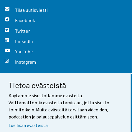
Tilaa uutisviesti
Facebook
Twitter
LinkedIn
YouTube
Instagram
Tietoa evästeistä
Yhteystiedot
Käytämme sivustollamme evästeitä.
Palaute
Välttämättömiä evästeitä tarvitaan, jotta sivusto
toimii oikein. Muita evästeitä tarvitaan videoiden,
Käyttöehdot
podcastien ja palautepalvelun esittämiseen.
Tietosuoja
Lue lisää evästeistä.