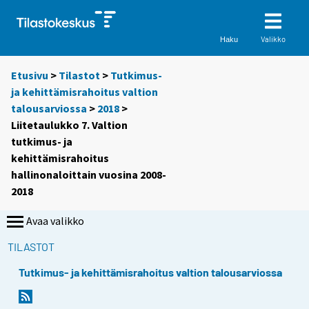
Valikko
Haku
Etusivu
>
Tilastot
>
Tutkimus-
ja kehittämisrahoitus valtion
talousarviossa
>
2018
>
Liitetaulukko 7. Valtion
tutkimus- ja
kehittämisrahoitus
hallinonaloittain vuosina 2008-
2018
Avaa valikko
TILASTOT
Tutkimus- ja kehittämisrahoitus valtion talousarviossa