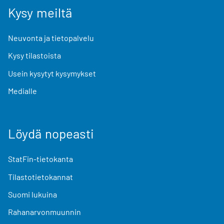
Kysy meiltä
Neuvonta ja tietopalvelu
Kysy tilastoista
Usein kysytyt kysymykset
Medialle
Löydä nopeasti
StatFin-tietokanta
Tilastotietokannat
Suomi lukuina
Rahanarvonmuunnin