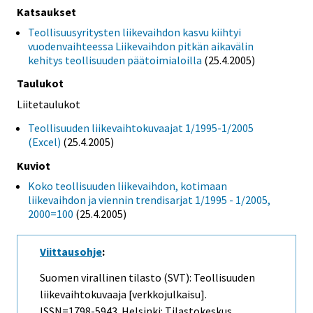
Katsaukset
Teollisuusyritysten liikevaihdon kasvu kiihtyi
vuodenvaihteessa Liikevaihdon pitkän aikavälin
kehitys teollisuuden päätoimialoilla
(25.4.2005)
Taulukot
Liitetaulukot
Teollisuuden liikevaihtokuvaajat 1/1995-1/2005
(Excel)
(25.4.2005)
Kuviot
Koko teollisuuden liikevaihdon, kotimaan
liikevaihdon ja viennin trendisarjat 1/1995 - 1/2005,
2000=100
(25.4.2005)
Viittausohje
:
Suomen virallinen tilasto (SVT): Teollisuuden
liikevaihtokuvaaja [verkkojulkaisu].
ISSN=1798-5943. Helsinki: Tilastokeskus