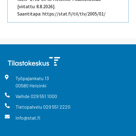
[viitattu: 8.8.2026].
Saantitapa: https://stat.fi/til/tlv/2005/01/
Työpajankatu
13
00580
Helsinki
Vaihde
029 551 1000
Tietopalvelu
029 551 2220
info@stat.fi