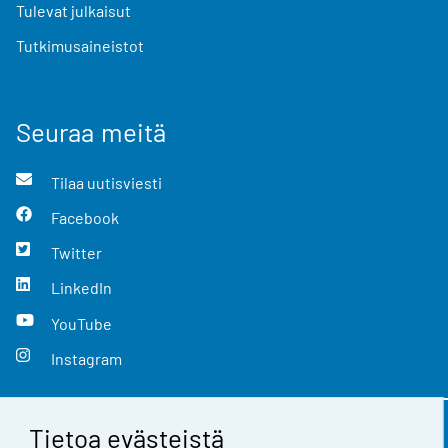
Tulevat julkaisut
Tutkimusaineistot
Seuraa meitä
Tilaa uutisviesti
Facebook
Twitter
LinkedIn
YouTube
Instagram
Tietoa evästeistä
Yhteystiedot