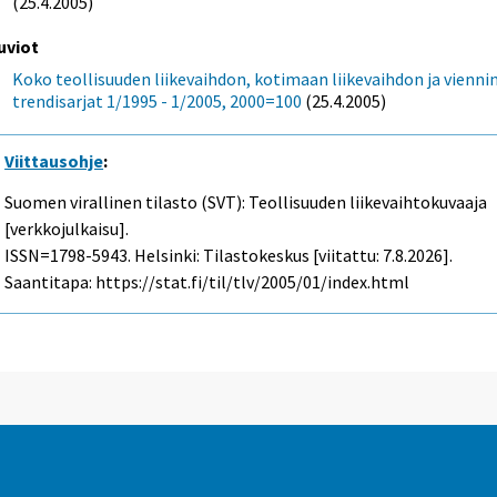
(25.4.2005)
uviot
Koko teollisuuden liikevaihdon, kotimaan liikevaihdon ja vienni
trendisarjat 1/1995 - 1/2005, 2000=100
(25.4.2005)
Viittausohje
:
Suomen virallinen tilasto (SVT): Teollisuuden liikevaihtokuvaaja
[verkkojulkaisu].
ISSN=1798-5943. Helsinki: Tilastokeskus [viitattu: 7.8.2026].
Saantitapa: https://stat.fi/til/tlv/2005/01/index.html