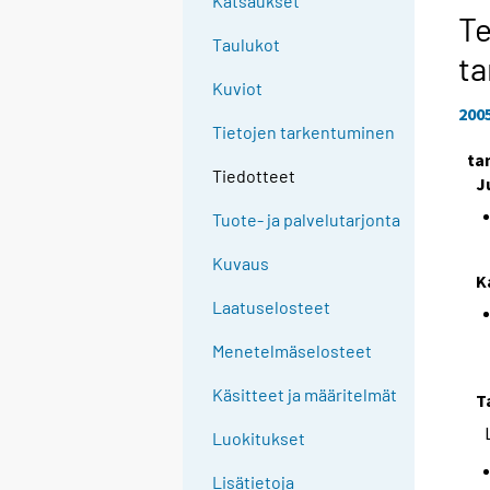
Katsaukset
Te
Taulukot
t
Kuviot
200
Tietojen tarkentuminen
ta
Tiedotteet
J
Tuote- ja palvelutarjonta
Kuvaus
K
Laatuselosteet
Menetelmäselosteet
Käsitteet ja määritelmät
T
Luokitukset
Lisätietoja