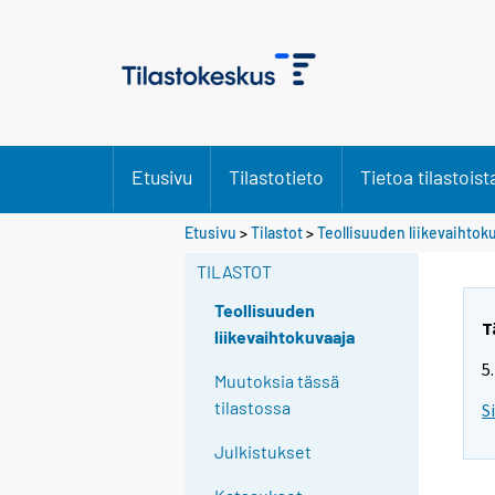
Etusivu
Tilastotieto
Tietoa tilastoist
Etusivu
>
Tilastot
>
Teollisuuden liikevaihtok
TILASTOT
Teollisuuden
T
liikevaihtokuvaaja
5
Muutoksia tässä
tilastossa
S
Julkistukset