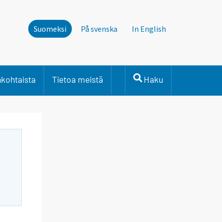
Suomeksi
På svenska
In English
nkohtaista
Tietoa meistä
Haku