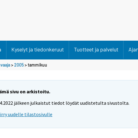
a
Kyselyt ja tiedonkeruut
Tuotteet ja palvelut
Aja
uvaaja
>
2005
>
tammikuu
ämä sivu on arkistoitu.
.4.2022 jälkeen julkaistut tiedot löydät uudistetulta sivustolta.
iirry uudelle tilastosivulle