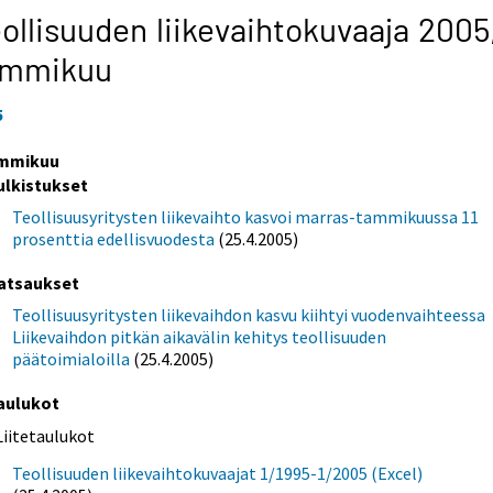
ollisuuden liikevaihtokuvaaja 2005
ammikuu
5
mmikuu
ulkistukset
Teollisuusyritysten liikevaihto kasvoi marras-tammikuussa 11
prosenttia edellisvuodesta
(25.4.2005)
atsaukset
Teollisuusyritysten liikevaihdon kasvu kiihtyi vuodenvaihteessa
Liikevaihdon pitkän aikavälin kehitys teollisuuden
päätoimialoilla
(25.4.2005)
aulukot
Liitetaulukot
Teollisuuden liikevaihtokuvaajat 1/1995-1/2005 (Excel)