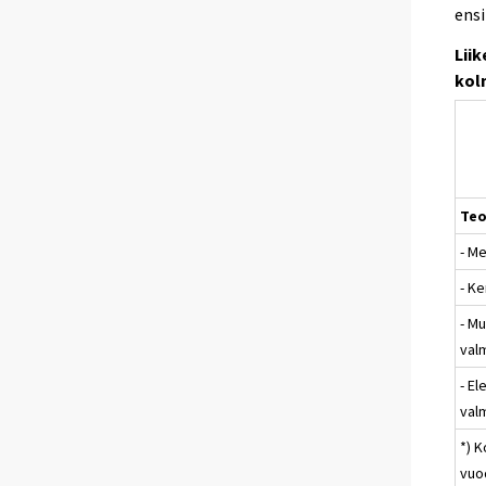
ens
Lii
kol
Teo
- M
- K
- Mu
val
- El
val
*) 
vuo