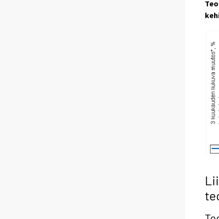
Teo
keh
Li
te
Te