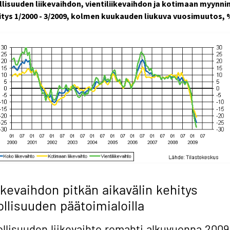
llisuuden liikevaihdon, vientiliikevaihdon ja kotimaan myynni
itys 1/2000 - 3/2009, kolmen kuukauden liukuva vuosimuutos,
ikevaihdon pitkän aikavälin kehitys
ollisuuden päätoimialoilla
ollisuuden liikevaihto romahti alkuvuonna 2009