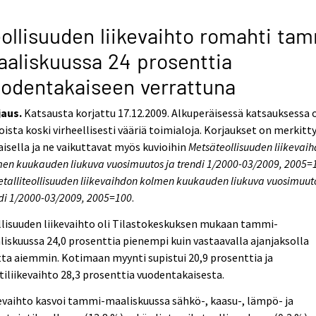
ollisuuden liikevaihto romahti ta
aliskuussa 24 prosenttia
odentakaiseen verrattuna
jaus.
Katsausta korjattu 17.12.2009. Alkuperäisessä katsauksessa 
oista koski virheellisesti vääriä toimialoja. Korjaukset on merkitt
isella ja ne vaikuttavat myös kuvioihin
Metsäteollisuuden liikevai
en kuukauden liukuva vuosimuutos ja trendi 1/2000-03/2009, 2005=
talliteollisuuden liikevaihdon kolmen kuukauden liukuva vuosimuuto
di 1/2000-03/2009, 2005=100
.
lisuuden liikevaihto oli Tilastokeskuksen mukaan tammi-
iskuussa 24,0 prosenttia pienempi kuin vastaavalla ajanjaksolla
ta aiemmin. Kotimaan myynti supistui 20,9 prosenttia ja
tiliikevaihto 28,3 prosenttia vuodentakaisesta.
evaihto kasvoi tammi-maaliskuussa sähkö-, kaasu-, lämpö- ja