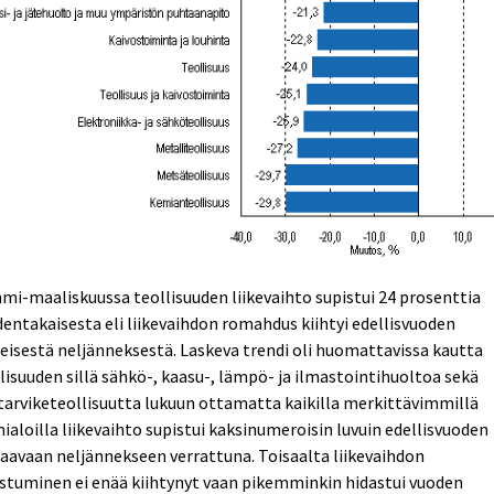
i-maaliskuussa teollisuuden liikevaihto supistui 24 prosenttia
entakaisesta eli liikevaihdon romahdus kiihtyi edellisvuoden
eisestä neljänneksestä. Laskeva trendi oli huomattavissa kautta
lisuuden sillä sähkö-, kaasu-, lämpö- ja ilmastointihuoltoa sekä
tarviketeollisuutta lukuun ottamatta kaikilla merkittävimmillä
ialoilla liikevaihto supistui kaksinumeroisin luvuin edellisvuoden
aavaan neljännekseen verrattuna. Toisaalta liikevaihdon
stuminen ei enää kiihtynyt vaan pikemminkin hidastui vuoden