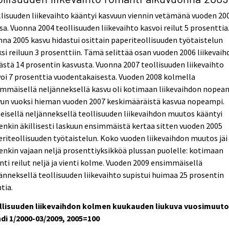
lisuuden liikevaihto kääntyi kasvuun viennin vetämänä vuoden 20
sa. Vuonna 2004 teollisuuden liikevaihto kasvoi reilut 5 prosenttia
na 2005 kasvu hidastui osittain paperiteollisuuden työtaistelun
si reiluun 3 prosenttiin. Tämä selittää osan vuoden 2006 liikevai
ästä 14 prosentin kasvusta. Vuonna 2007 teollisuuden liikevaihto
oi 7 prosenttia vuodentakaisesta. Vuoden 2008 kolmella
mmäisellä neljänneksellä kasvu oli kotimaan liikevaihdon nopea
vun vuoksi hieman vuoden 2007 keskimääräistä kasvua nopeampi.
eisellä neljänneksellä teollisuuden liikevaihdon muutos kääntyi
enkin äkillisesti laskuun ensimmäistä kertaa sitten vuoden 2005
riteollisuuden työtaistelun. Koko vuoden liikevaihdon muutos jäi
enkin vajaan neljä prosenttiyksikköä plussan puolelle: kotimaan
ti reilut neljä ja vienti kolme. Vuoden 2009 ensimmäisellä
änneksellä teollisuuden liikevaihto supistui huimaa 25 prosentin
tia.
llisuuden liikevaihdon kolmen kuukauden liukuva vuosimuuto
di 1/2000-03/2009, 2005=100