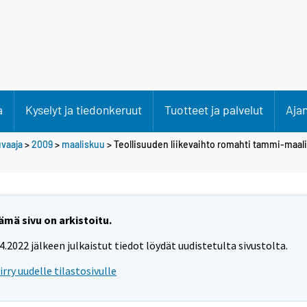
a
Kyselyt ja tiedonkeruut
Tuotteet ja palvelut
Aja
uvaaja
>
2009
>
maaliskuu
> Teollisuuden liikevaihto romahti tammi-maal
ämä sivu on arkistoitu.
.4.2022 jälkeen julkaistut tiedot löydät uudistetulta sivustolta.
iirry uudelle tilastosivulle