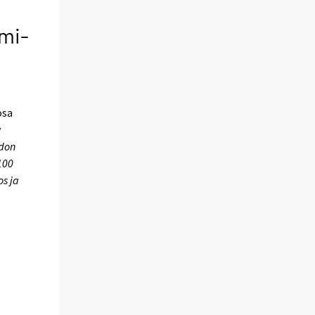
mmi-
osa
y
hdon
100
s ja