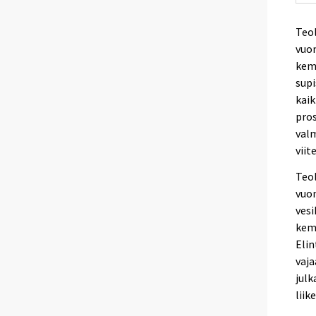
Teol
vuon
kemi
supi
kaik
pros
valm
viit
Teol
vuon
vesi
kemi
Eli
vaja
julk
liik