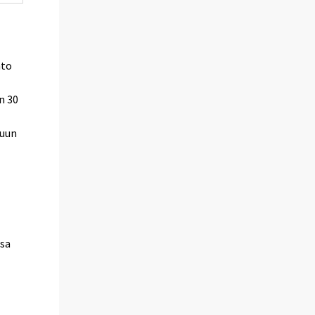
hto
n 30
n
luun
ssa