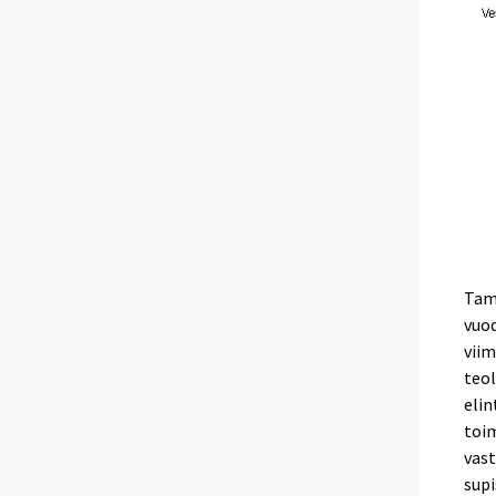
Tamm
vuod
viim
teol
elin
toim
vast
supi