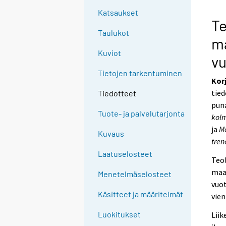
s
Katsaukset
e
Te
e
Taulukot
ma
n
Kuviot
p
vu
a
Tietojen tarkentuminen
l
Kor
v
tied
Tiedotteet
e
puna
Tuote- ja palvelutarjonta
l
kolm
u
ja
Me
Kuvaus
u
tren
n
Laatuselosteet
Teol
.
maal
Menetelmäselosteet
vuot
Käsitteet ja määritelmät
vien
Luokitukset
Liik