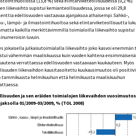
stointihuollossa (13,8 %) sekä elintarviketeollisuudessa (0,2 %).
en liikevaihto supistui kemianteollisuudessa, jossa se oli 29,8
enttia edellisvuoden vastaavaa ajanjaksoa alhaisempi. Sähkö-,
u-, lämpö- ja ilmastointihuoltoa sekä elintarviketeollisuutta luk
matta kaikilla merkittävimmillä toimialoilla liikevaihto supistui
inumeroisin luvuin.
s jokaisella julkaisutoimialalla liikevaihto joko kasvoi enemmän 
istui vähemmän maaliskuussa kuin vuoden kahtena ensimmäisenä
kautena verrattaessa edellisvuoden vastaavaan kuukauteen. Myös
lisuuden liikevaihdon kausitasoitettu kuukausimuutos oli positiiv
ä tammikuusta helmikuuhun että helmikuusta maaliskuuhun
attaessa.
llisuuden ja sen eräiden toimialojen liikevaihdon vuosimuuto
njaksolla 01/2009-03/2009, % (TOL 2008)