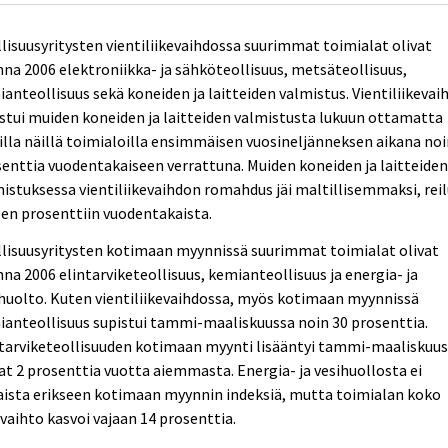
lisuusyritysten vientiliikevaihdossa suurimmat toimialat olivat
na 2006 elektroniikka- ja sähköteollisuus, metsäteollisuus,
anteollisuus sekä koneiden ja laitteiden valmistus. Vientiliikevai
stui muiden koneiden ja laitteiden valmistusta lukuun ottamatta
illa näillä toimialoilla ensimmäisen vuosineljänneksen aikana noi
enttia vuodentakaiseen verrattuna. Muiden koneiden ja laitteide
istuksessa vientiliikevaihdon romahdus jäi maltillisemmaksi, rei
een prosenttiin vuodentakaista.
lisuusyritysten kotimaan myynnissä suurimmat toimialat olivat
na 2006 elintarviketeollisuus, kemianteollisuus ja energia- ja
huolto. Kuten vientiliikevaihdossa, myös kotimaan myynnissä
anteollisuus supistui tammi-maaliskuussa noin 30 prosenttia.
ntarviketeollisuuden kotimaan myynti lisääntyi tammi-maaliskuu
at 2 prosenttia vuotta aiemmasta. Energia- ja vesihuollosta ei
aista erikseen kotimaan myynnin indeksiä, mutta toimialan koko
evaihto kasvoi vajaan 14 prosenttia.