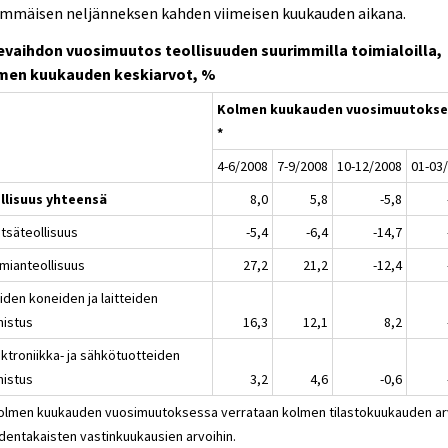
immäisen neljänneksen kahden viimeisen kuukauden aikana.
kevaihdon vuosimuutos teollisuuden suurimmilla toimialoilla,
men kuukauden keskiarvot, %
Kolmen kuukauden vuosimuutokse
*
4-6/2008
7-9/2008
10-12/2008
01-03
llisuus yhteensä
8,0
5,8
-5,8
etsäteollisuus
-5,4
-6,4
-14,7
emianteollisuus
27,2
21,2
-12,4
iden koneiden ja laitteiden
mistus
16,3
12,1
8,2
ektroniikka- ja sähkötuotteiden
mistus
3,2
4,6
-0,6
Kolmen kuukauden vuosimuutoksessa verrataan kolmen tilastokuukauden ar
dentakaisten vastinkuukausien arvoihin.