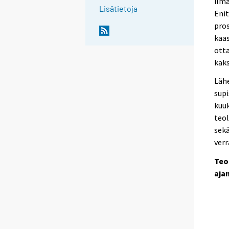
ilma
Lisätietoja
Enit
pros
kaas
otta
kaks
Lähe
sup
kuu
teol
sek
verr
Teo
aja