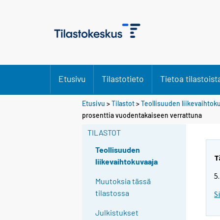
Etusivu
Tilastotieto
Tietoa tilastoist
Etusivu
>
Tilastot
>
Teollisuuden liikevaihtok
S
prosenttia vuodentakaiseen verrattuna
i
TILASTOT
i
r
Teollisuuden
r
T
liikevaihtokuvaaja
y
5
t
Muutoksia tässä
t
tilastossa
S
o
Julkistukset
i