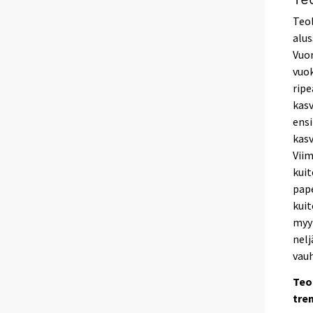
Teol
alus
Vuon
vuok
ripe
kasv
ensi
kas
Viim
kuit
pape
kuit
myyn
nelj
vauh
Teo
tren