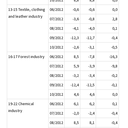
10/2012
8,8
8,8
0,0
13-15 Textile, clothing
06/2012
-0,6
-0,6
0,0
and leather industry
07/2012
-3,6
-0,8
2,8
08/2012
-4,1
-4,0
0,1
09/2012
-12,3
-12,7
-0,4
10/2012
-2,6
-3,1
-0,5
16-17 Forest industry
06/2012
8,5
-7,8
-16,3
07/2012
5,9
-3,9
-9,8
08/2012
-3,2
-3,4
-0,2
09/2012
-12,4
-12,5
-0,1
10/2012
4,6
4,6
0,0
19-22 Chemical
06/2012
6,1
6,2
0,1
industry
07/2012
-2,0
-2,4
-0,4
08/2012
8,5
8,1
-0,4