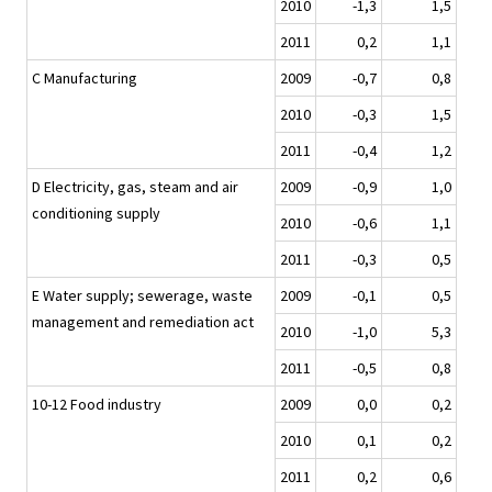
2010
-1,3
1,5
2011
0,2
1,1
C Manufacturing
2009
-0,7
0,8
2010
-0,3
1,5
2011
-0,4
1,2
D Electricity, gas, steam and air
2009
-0,9
1,0
conditioning supply
2010
-0,6
1,1
2011
-0,3
0,5
E Water supply; sewerage, waste
2009
-0,1
0,5
management and remediation act
2010
-1,0
5,3
2011
-0,5
0,8
10-12 Food industry
2009
0,0
0,2
2010
0,1
0,2
2011
0,2
0,6