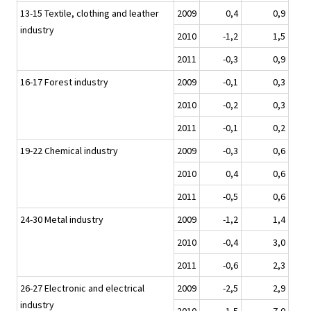
13-15 Textile, clothing and leather
2009
0,4
0,9
industry
2010
-1,2
1,5
2011
-0,3
0,9
16-17 Forest industry
2009
-0,1
0,3
2010
-0,2
0,3
2011
-0,1
0,2
19-22 Chemical industry
2009
-0,3
0,6
2010
0,4
0,6
2011
-0,5
0,6
24-30 Metal industry
2009
-1,2
1,4
2010
-0,4
3,0
2011
-0,6
2,3
26-27 Electronic and electrical
2009
-2,5
2,9
industry
2010
-1,5
7,0