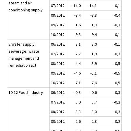
steam and air
07/2012
-14,0
-14,1
-0,1
conditioning supply
08/2012
-7,4
-7,8
-0,4
09/2012
1,6
1,3
-0,3
10/2012
9,3
9,4
0,1
E Water supply;
06/2012
3,1
3,0
-0,1
sewerage, waste
07/2012
2,2
1,9
-0,3
management and
08/2012
4,4
3,9
-0,5
remediation act
09/2012
-4,6
-5,1
-0,5
10/2012
7,1
7,6
0,5
10-12 Food industry
06/2012
-0,3
-0,6
-0,3
07/2012
5,9
5,7
-0,2
08/2012
3,3
3,0
-0,3
09/2012
-2,6
-2,8
-0,2