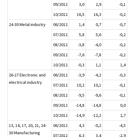
09/2012
3,0
2,9
-0,1
10/2012
16,5
16,3
-0,2
24-30 Metal industry
06/2012
1,4
0,7
-0,7
07/2012
5,8
5,6
-0,2
08/2012
-3,8
-4,0
-0,2
09/2012
-7,6
-7,8
-0,2
10/2012
-0,3
1,1
1,4
26-27 Electronic and
06/2012
-3,9
-4,2
-0,3
electrical industry
07/2012
10,2
10,1
-0,1
08/2012
-9,5
-9,6
-0,1
09/2012
-14,8
-14,8
0,0
10/2012
-14,9
-12,2
2,7
13, 14, 17, 20, 21, 24-
06/2012
4,3
-0,2
-4,5
30 Manufacturing
07/2012
6,3
3,4
-2,9