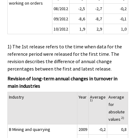
working on orders
08/2012
-2,5
-2,7
-0,2
09/2012
-8,6
-8,7
-0,1
10/2012
1,9
2,9
1,0
1) The 1st release refers to the time when data for the
reference period were released for the first time. The
revision describes the difference of annual change
percentages between the first and latest release.
Revision of long-term annual changes in turnover in
main industries
Industry
Year
Average
Average
1)
for
absolute
2)
values
B Mining and quarrying
2009
-0,2
0,8