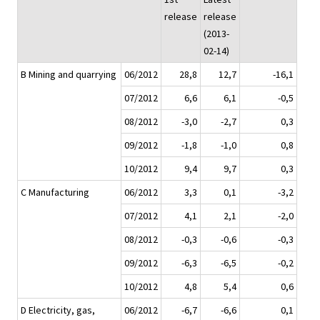
release
release
(2013-
02-14)
B Mining and quarrying
06/2012
28,8
12,7
-16,1
07/2012
6,6
6,1
-0,5
08/2012
-3,0
-2,7
0,3
09/2012
-1,8
-1,0
0,8
10/2012
9,4
9,7
0,3
C Manufacturing
06/2012
3,3
0,1
-3,2
07/2012
4,1
2,1
-2,0
08/2012
-0,3
-0,6
-0,3
09/2012
-6,3
-6,5
-0,2
10/2012
4,8
5,4
0,6
D Electricity, gas,
06/2012
-6,7
-6,6
0,1