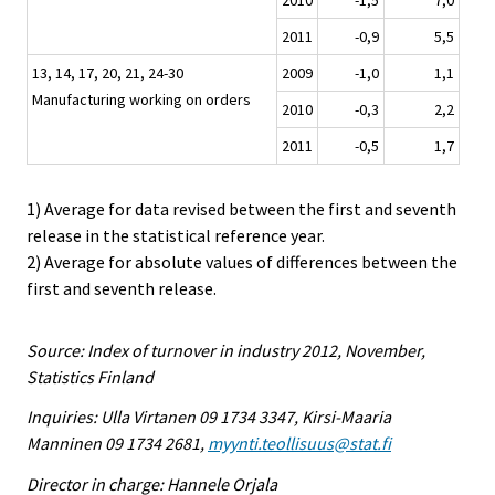
2011
-0,9
5,5
13, 14, 17, 20, 21, 24-30
2009
-1,0
1,1
Manufacturing working on orders
2010
-0,3
2,2
2011
-0,5
1,7
1) Average for data revised between the first and seventh
release in the statistical reference year.
2) Average for absolute values of differences between the
first and seventh release.
Source: Index of turnover in industry 2012, November,
Statistics Finland
Inquiries: Ulla Virtanen 09 1734 3347, Kirsi-Maaria
Manninen 09 1734 2681,
myynti.teollisuus@stat.fi
Director in charge: Hannele Orjala