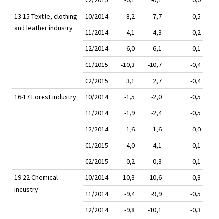
02/2015
-0,1
-0,1
0,0
13-15 Textile, clothing
10/2014
-8,2
-7,7
0,5
and leather industry
11/2014
-4,1
-4,3
-0,2
12/2014
-6,0
-6,1
-0,1
01/2015
-10,3
-10,7
-0,4
02/2015
3,1
2,7
-0,4
16-17 Forest industry
10/2014
-1,5
-2,0
-0,5
11/2014
-1,9
-2,4
-0,5
12/2014
1,6
1,6
0,0
01/2015
-4,0
-4,1
-0,1
02/2015
-0,2
-0,3
-0,1
19-22 Chemical
10/2014
-10,3
-10,6
-0,3
industry
11/2014
-9,4
-9,9
-0,5
12/2014
-9,8
-10,1
-0,3