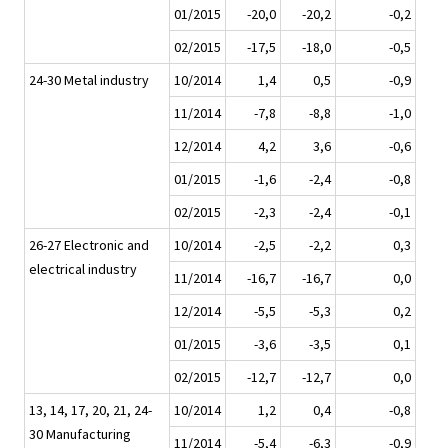
01/2015
-20,0
-20,2
-0,2
02/2015
-17,5
-18,0
-0,5
24-30 Metal industry
10/2014
1,4
0,5
-0,9
11/2014
-7,8
-8,8
-1,0
12/2014
4,2
3,6
-0,6
01/2015
-1,6
-2,4
-0,8
02/2015
-2,3
-2,4
-0,1
26-27 Electronic and
10/2014
-2,5
-2,2
0,3
electrical industry
11/2014
-16,7
-16,7
0,0
12/2014
-5,5
-5,3
0,2
01/2015
-3,6
-3,5
0,1
02/2015
-12,7
-12,7
0,0
13, 14, 17, 20, 21, 24-
10/2014
1,2
0,4
-0,8
30 Manufacturing
11/2014
-5,4
-6,3
-0,9