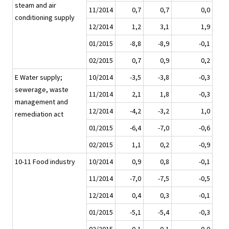
steam and air
11/2014
0,7
0,7
0,0
conditioning supply
12/2014
1,2
3,1
1,9
01/2015
-8,8
-8,9
-0,1
02/2015
0,7
0,9
0,2
E Water supply;
10/2014
-3,5
-3,8
-0,3
sewerage, waste
11/2014
2,1
1,8
-0,3
management and
12/2014
-4,2
-3,2
1,0
remediation act
01/2015
-6,4
-7,0
-0,6
02/2015
1,1
0,2
-0,9
10-11 Food industry
10/2014
0,9
0,8
-0,1
11/2014
-7,0
-7,5
-0,5
12/2014
0,4
0,3
-0,1
01/2015
-5,1
-5,4
-0,3