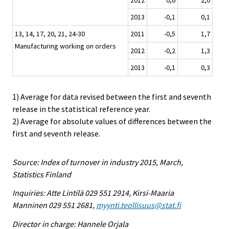
2013
-0,1
0,1
13, 14, 17, 20, 21, 24-30
2011
-0,5
1,7
Manufacturing working on orders
2012
-0,2
1,3
2013
-0,1
0,3
1) Average for data revised between the first and seventh
release in the statistical reference year.
2) Average for absolute values of differences between the
first and seventh release.
Source: Index of turnover in industry 2015, March,
Statistics Finland
Inquiries: Atte Lintilä 029 551 2914, Kirsi-Maaria
Manninen 029 551 2681,
myynti.teollisuus@stat.fi
Director in charge: Hannele Orjala