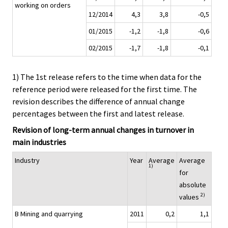
working on orders
12/2014
4,3
3,8
-0,5
01/2015
-1,2
-1,8
-0,6
02/2015
-1,7
-1,8
-0,1
1) The 1st release refers to the time when data for the
reference period were released for the first time. The
revision describes the difference of annual change
percentages between the first and latest release.
Revision of long-term annual changes in turnover in
main industries
Industry
Year
Average
Average
1)
for
absolute
2)
values
B Mining and quarrying
2011
0,2
1,1