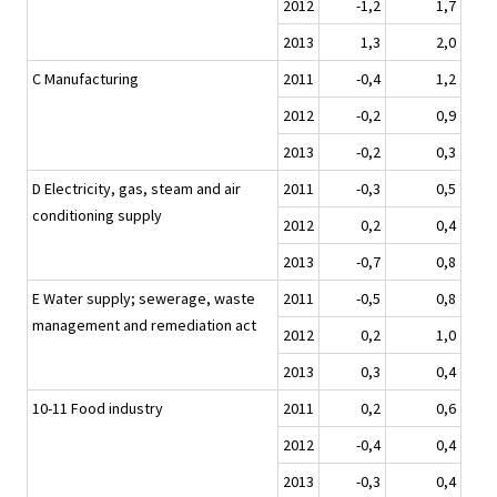
2012
-1,2
1,7
2013
1,3
2,0
C Manufacturing
2011
-0,4
1,2
2012
-0,2
0,9
2013
-0,2
0,3
D Electricity, gas, steam and air
2011
-0,3
0,5
conditioning supply
2012
0,2
0,4
2013
-0,7
0,8
E Water supply; sewerage, waste
2011
-0,5
0,8
management and remediation act
2012
0,2
1,0
2013
0,3
0,4
10-11 Food industry
2011
0,2
0,6
2012
-0,4
0,4
2013
-0,3
0,4