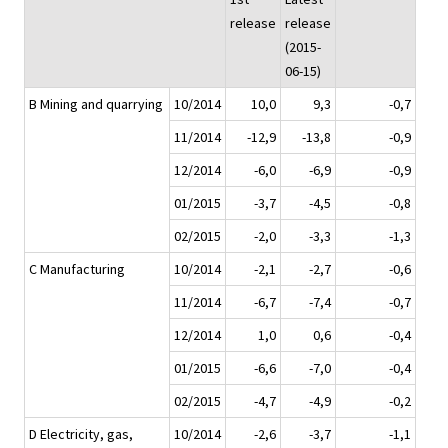
release
release
(2015-
06-15)
B Mining and quarrying
10/2014
10,0
9,3
-0,7
11/2014
-12,9
-13,8
-0,9
12/2014
-6,0
-6,9
-0,9
01/2015
-3,7
-4,5
-0,8
02/2015
-2,0
-3,3
-1,3
C Manufacturing
10/2014
-2,1
-2,7
-0,6
11/2014
-6,7
-7,4
-0,7
12/2014
1,0
0,6
-0,4
01/2015
-6,6
-7,0
-0,4
02/2015
-4,7
-4,9
-0,2
D Electricity, gas,
10/2014
-2,6
-3,7
-1,1