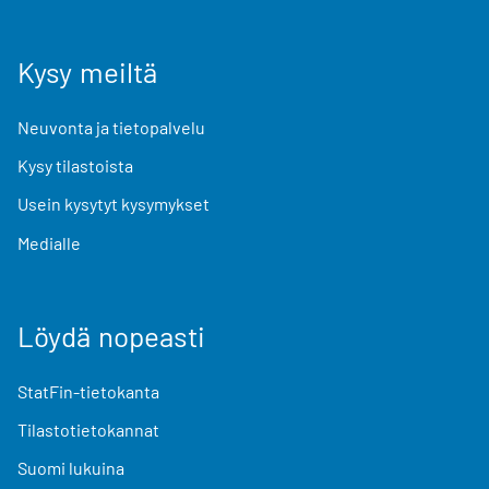
Kysy meiltä
Neuvonta ja tietopalvelu
Kysy tilastoista
Usein kysytyt kysymykset
Medialle
Löydä nopeasti
StatFin-tietokanta
Tilastotietokannat
Suomi lukuina