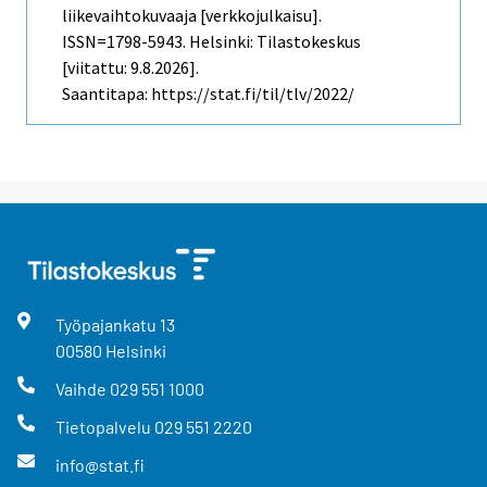
liikevaihtokuvaaja [verkkojulkaisu].
ISSN=1798-5943. Helsinki: Tilastokeskus
[viitattu: 9.8.2026].
Saantitapa: https://stat.fi/til/tlv/2022/
Työpajankatu
13
00580
Helsinki
Vaihde
029 551 1000
Tietopalvelu
029 551 2220
info@stat.fi