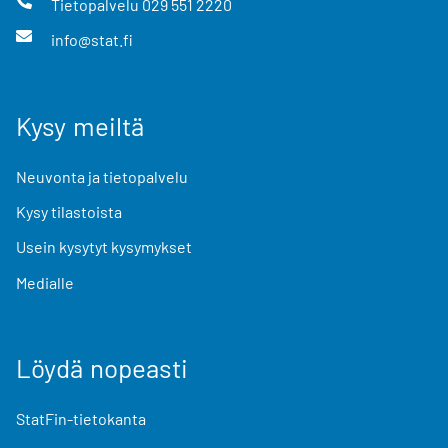
Tietopalvelu
029 551 2220
info@stat.fi
Kysy meiltä
Neuvonta ja tietopalvelu
Kysy tilastoista
Usein kysytyt kysymykset
Medialle
Löydä nopeasti
StatFin-tietokanta