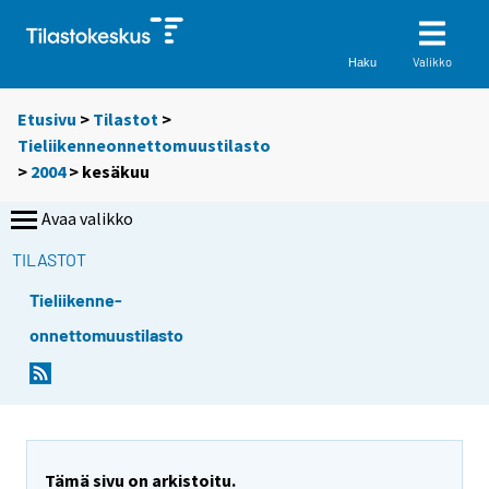
Valikko
Haku
Etusivu
>
Tilastot
>
Tieliikenneonnettomuustilasto
>
2004
>
kesäkuu
Avaa valikko
TILASTOT
Tieliikenne-
onnettomuustilasto
Tämä sivu on arkistoitu.