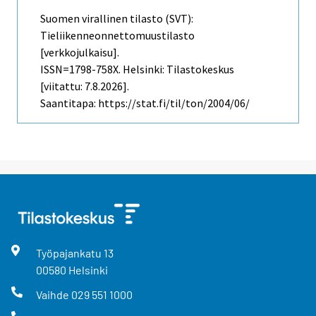
Suomen virallinen tilasto (SVT):
Tieliikenneonnettomuustilasto
[verkkojulkaisu].
ISSN=1798-758X. Helsinki: Tilastokeskus
[viitattu: 7.8.2026].
Saantitapa: https://stat.fi/til/ton/2004/06/
Työpajankatu
13
00580
Helsinki
Vaihde
029 551 1000