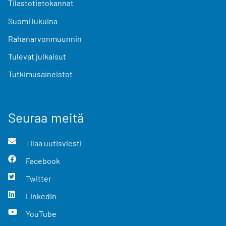
Tilastotietokannat
Suomi lukuina
Rahanarvonmuunnin
Tulevat julkaisut
Tutkimusaineistot
Seuraa meitä
Tilaa uutisviesti
Facebook
Twitter
LinkedIn
YouTube