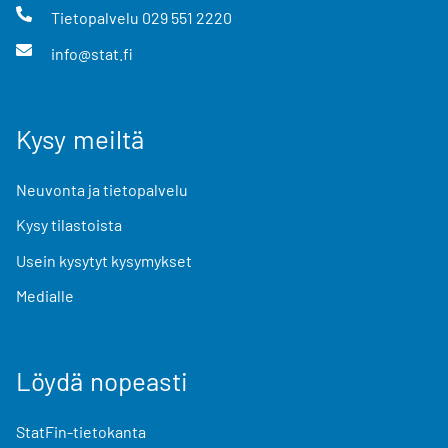
Tietopalvelu
029 551 2220
info@stat.fi
Kysy meiltä
Neuvonta ja tietopalvelu
Kysy tilastoista
Usein kysytyt kysymykset
Medialle
Löydä nopeasti
StatFin-tietokanta