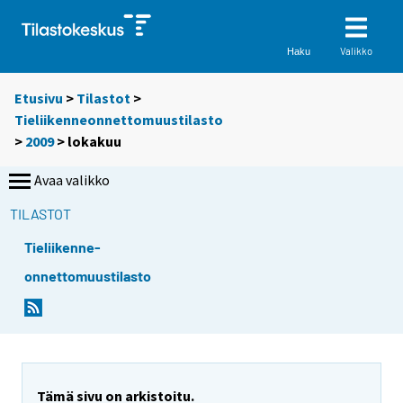
Valikko
Haku
Etusivu
>
Tilastot
>
Tieliikenneonnettomuustilasto
>
2009
>
lokakuu
Avaa valikko
TILASTOT
Tieliikenne-
onnettomuustilasto
Tämä sivu on arkistoitu.