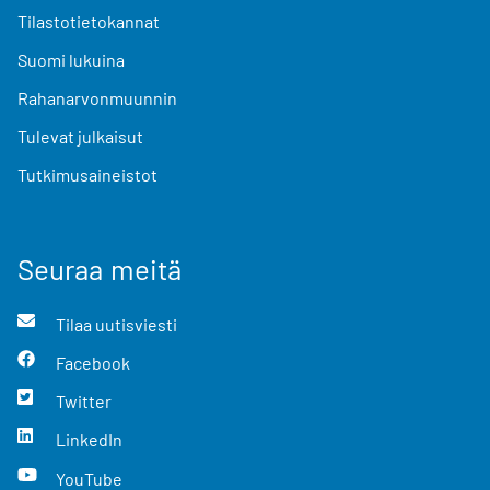
Tilastotietokannat
Suomi lukuina
Rahanarvonmuunnin
Tulevat julkaisut
Tutkimusaineistot
Seuraa meitä
Tilaa uutisviesti
Facebook
Twitter
LinkedIn
YouTube