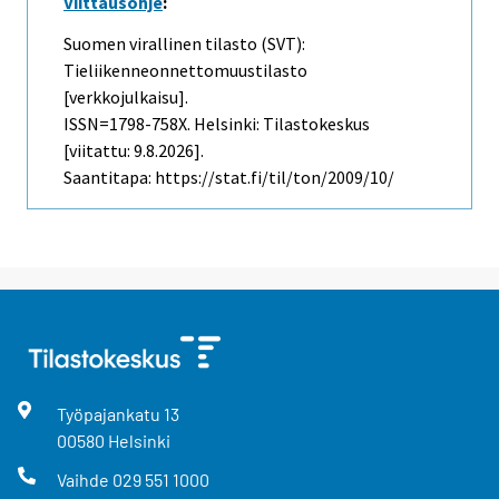
Viittausohje
:
Suomen virallinen tilasto (SVT):
Tieliikenneonnettomuustilasto
[verkkojulkaisu].
ISSN=1798-758X. Helsinki: Tilastokeskus
[viitattu: 9.8.2026].
Saantitapa: https://stat.fi/til/ton/2009/10/
Työpajankatu
13
00580
Helsinki
Vaihde
029 551 1000