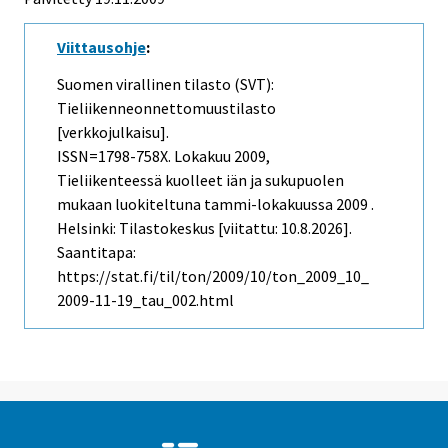
Viittausohje
:
Suomen virallinen tilasto (SVT):
Tieliikenneonnettomuustilasto
[verkkojulkaisu].
ISSN=1798-758X.
Lokakuu
2009,
Tieliikenteessä kuolleet iän ja sukupuolen
mukaan luokiteltuna tammi-lokakuussa 2009 .
Helsinki: Tilastokeskus [viitattu: 10.8.2026].
Saantitapa:
https://stat.fi/til/ton/2009/10/ton_2009_10_
2009-11-19_tau_002.html