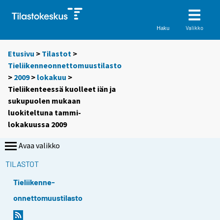
Valikko
Haku
Etusivu
>
Tilastot
>
Tieliikenneonnettomuustilasto
>
2009
>
lokakuu
>
Tieliikenteessä kuolleet iän ja
sukupuolen mukaan
luokiteltuna tammi-
lokakuussa 2009
Avaa valikko
TILASTOT
Tieliikenne-
onnettomuustilasto