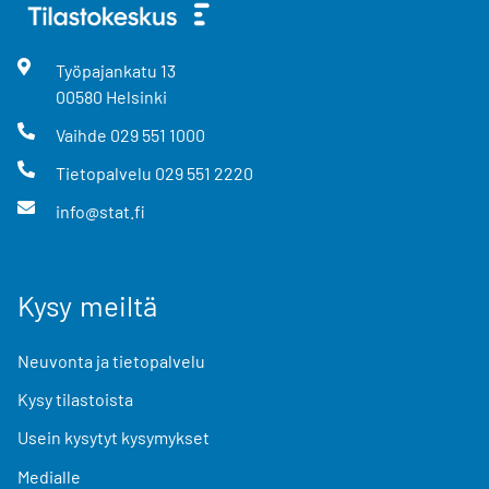
Työpajankatu
13
00580
Helsinki
Vaihde
029 551 1000
Tietopalvelu
029 551 2220
info@stat.fi
Kysy meiltä
Neuvonta ja tietopalvelu
Kysy tilastoista
Usein kysytyt kysymykset
Medialle