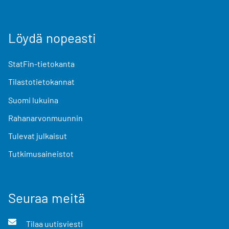
Löydä nopeasti
StatFin-tietokanta
Tilastotietokannat
Suomi lukuina
Rahanarvonmuunnin
Tulevat julkaisut
Tutkimusaineistot
Seuraa meitä
Tilaa uutisviesti