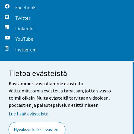
Facebook
Twitter
LinkedIn
YouTube
Instagram
Tietoa evästeistä
Yhteystiedot
Käytämme sivustollamme evästeitä.
Palaute
Välttämättömiä evästeitä tarvitaan, jotta sivusto
toimii oikein. Muita evästeitä tarvitaan videoiden,
Käyttöehdot
podcastien ja palautepalvelun esittämiseen.
Tietosuoja
Lue lisää evästeistä.
Saavutettavuus
Hyväksyn kaikki evästeet