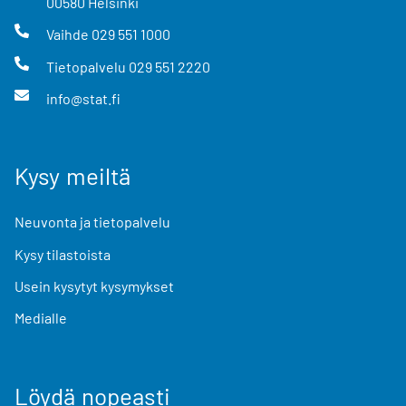
00580
Helsinki
Vaihde
029 551 1000
Tietopalvelu
029 551 2220
info@stat.fi
Kysy meiltä
Neuvonta ja tietopalvelu
Kysy tilastoista
Usein kysytyt kysymykset
Medialle
Löydä nopeasti