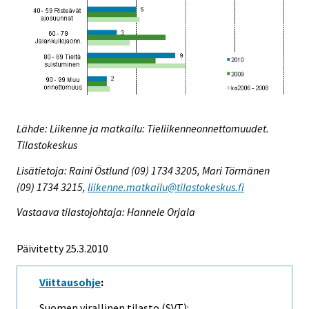
Lähde: Liikenne ja matkailu: Tieliikenneonnettomuudet.
Tilastokeskus
Lisätietoja: Raini Östlund (09) 1734 3205, Mari Törmänen
(09) 1734 3215,
liikenne.matkailu@tilastokeskus.fi
Vastaava tilastojohtaja: Hannele Orjala
Päivitetty 25.3.2010
Viittausohje
:
Suomen virallinen tilasto (SVT):