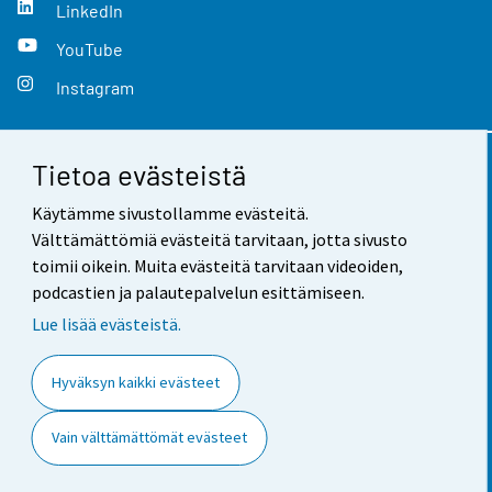
LinkedIn
YouTube
Instagram
Tietoa evästeistä
Yhteystiedot
Käytämme sivustollamme evästeitä.
Palaute
Välttämättömiä evästeitä tarvitaan, jotta sivusto
toimii oikein. Muita evästeitä tarvitaan videoiden,
Käyttöehdot
podcastien ja palautepalvelun esittämiseen.
Tietosuoja
Lue lisää evästeistä.
Saavutettavuus
Hyväksyn kaikki evästeet
Tietoa sivustosta
Vain välttämättömät evästeet
Evästeasetukset