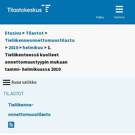
Valikko
Haku
Etusivu
>
Tilastot
>
Tieliikenneonnettomuustilasto
>
2010
>
helmikuu
> 1.
Tieliikenteessä kuolleet
onnettomuustyypin mukaan
tammi- helmikuussa 2010
Avaa valikko
TILASTOT
Tieliikenne-
onnettomuustilasto