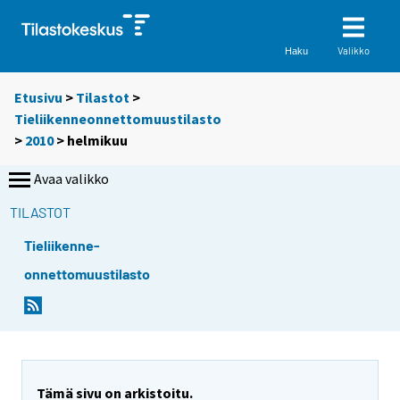
Valikko
Haku
Etusivu
>
Tilastot
>
Tieliikenneonnettomuustilasto
>
2010
>
helmikuu
Avaa valikko
TILASTOT
Tieliikenne-
onnettomuustilasto
Tämä sivu on arkistoitu.