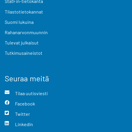
StatFin-tietokanta
Tilastotietokannat
Suomi lukuina
Rahanarvonmuunnin
Tulevat julkaisut
Tutkimusaineistot
Seuraa meitä
Tilaa uutisviesti
Facebook
Twitter
LinkedIn