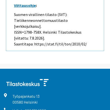
Viittausohje
:
Suomen virallinen tilasto (SVT):
Tieliikenneonnettomuustilasto
[verkkojulkaisu].
ISSN=1798-758X. Helsinki: Tilastokeskus
[viitattu: 7.8.2026].
Saantitapa: https://stat.fi/til/ton/2010/02/
Työpajankatu
13
00580
Helsinki