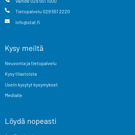
Vaihde
029 551 1000
Tietopalvelu
029 551 2220
info@stat.fi
Kysy meiltä
Neuvonta ja tietopalvelu
Kysy tilastoista
Usein kysytyt kysymykset
Medialle
Löydä nopeasti