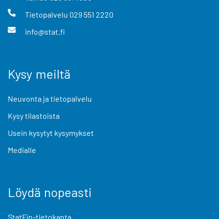
Tietopalvelu
029 551 2220
info@stat.fi
Kysy meiltä
Neuvonta ja tietopalvelu
Kysy tilastoista
Usein kysytyt kysymykset
Medialle
Löydä nopeasti
StatFin-tietokanta