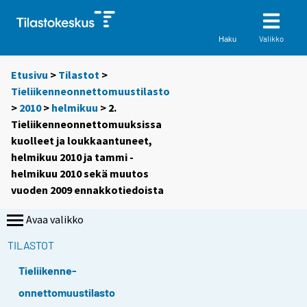
Valikko
Haku
Etusivu
>
Tilastot
>
Tieliikenneonnettomuustilasto
>
2010
>
helmikuu
> 2.
Tieliikenneonnettomuuksissa
kuolleet ja loukkaantuneet,
helmikuu 2010 ja tammi -
helmikuu 2010 sekä muutos
vuoden 2009 ennakkotiedoista
Avaa valikko
TILASTOT
Tieliikenne-
onnettomuustilasto