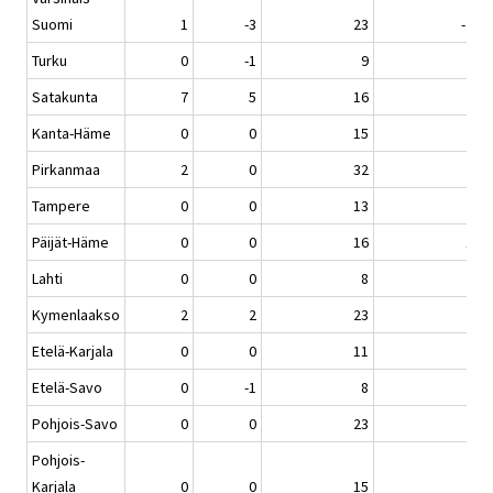
Suomi
1
-3
23
-26
Turku
0
-1
9
-5
Satakunta
7
5
16
-4
Kanta-Häme
0
0
15
-3
Pirkanmaa
2
0
32
-2
Tampere
0
0
13
6
Päijät-Häme
0
0
16
10
Lahti
0
0
8
6
Kymenlaakso
2
2
23
9
Etelä-Karjala
0
0
11
-2
Etelä-Savo
0
-1
8
-7
Pohjois-Savo
0
0
23
7
Pohjois-
Karjala
0
0
15
7