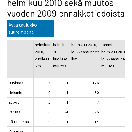
helmikuu 2010 sekä muutos
vuoden 2009 ennakkotiedoista
Avaa taulukko
suurempana
helmikuu
helmikuu
helmikuu 2010,
tammi -
2010,
2010,
loukkaantuneet
helmikuu 2010,
kuolleet
kuolleet
lkm
loukkaantuneet
lkm
muutos
muutos
Uusimaa
2
-1
126
53
Helsinki
0
-1
50
30
Espoo
1
1
7
2
Vantaa
0
-1
26
12
Itä-Uusimaa
0
-1
15
5
Varsinais-