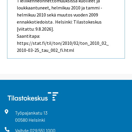
Tieliikenneonnettomuuksissa kuolleet ja
loukkaantuneet, helmikuu 2010 ja tammi -
helmikuu 2010 sekä muutos vuoden 2009
ennakkotiedoista . Helsinki: Tilastokeskus
[viitattu: 9.8.2026].
Saantitapa:
https://stat.fi/til/ton/2010/02/ton_2010_02_
2010-03-25_tau_002_fi.html
Työpajankatu
13
00580
Helsinki
Vaihde
029 551 1000