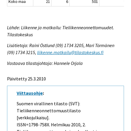
Koko maa
21
6
501
92
Lähde: Liikenne ja matkailu: Tieliikenneonnettomuudet.
Tilastokeskus
Lisätietoja: Raini Östlund (09) 1734 3205, Mari Törmänen
(09) 1734 3215,
liikenne.matkailu@tilastokeskus.fi
Vastaava tilastojohtaja: Hannele Orjala
Päivitetty 25.3.2010
Viittausohje
:
Suomen virallinen tilasto (SVT):
Tieliikenneonnettomuustilasto
[verkkojulkaisu].
ISSN=1798-758X.
Helmikuu
2010, 2.