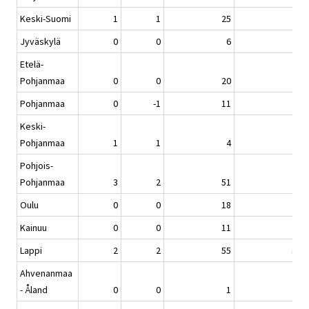
Keski-Suomi
1
1
25
6
Jyväskylä
0
0
6
-6
Etelä-
Pohjanmaa
0
0
20
2
Pohjanmaa
0
-1
11
-5
Keski-
Pohjanmaa
1
1
4
-5
Pohjois-
Pohjanmaa
3
2
51
8
Oulu
0
0
18
2
Kainuu
0
0
11
6
Lappi
2
2
55
34
Ahvenanmaa
- Åland
0
0
1
-1