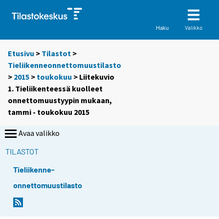
Valikko
Haku
Etusivu
>
Tilastot
>
Tieliikenneonnettomuustilasto
>
2015
>
toukokuu
> Liitekuvio
1. Tieliikenteessä kuolleet
onnettomuustyypin mukaan,
tammi - toukokuu 2015
Avaa valikko
TILASTOT
Tieliikenne-
onnettomuustilasto