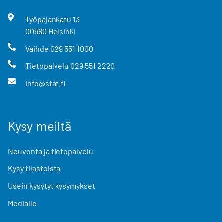
Työpajankatu
13
00580
Helsinki
Vaihde
029 551 1000
Tietopalvelu
029 551 2220
info@stat.fi
Kysy meiltä
Neuvonta ja tietopalvelu
Kysy tilastoista
Usein kysytyt kysymykset
Medialle