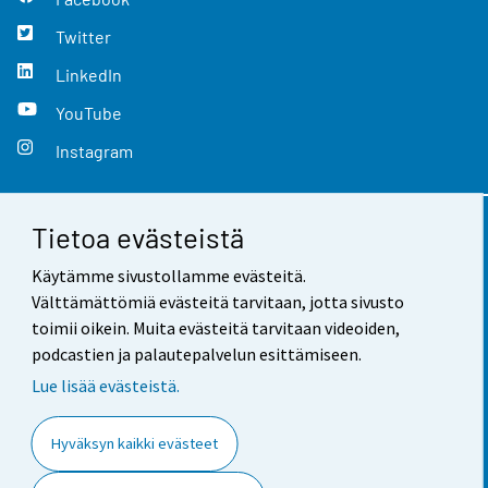
Twitter
LinkedIn
YouTube
Instagram
Tietoa evästeistä
Yhteystiedot
Käytämme sivustollamme evästeitä.
Palaute
Välttämättömiä evästeitä tarvitaan, jotta sivusto
toimii oikein. Muita evästeitä tarvitaan videoiden,
Käyttöehdot
podcastien ja palautepalvelun esittämiseen.
Tietosuoja
Lue lisää evästeistä.
Saavutettavuus
Hyväksyn kaikki evästeet
Tietoa sivustosta