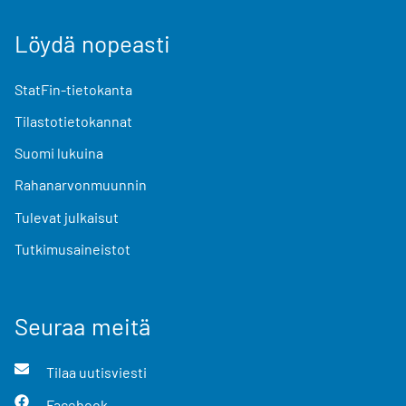
Löydä nopeasti
StatFin-tietokanta
Tilastotietokannat
Suomi lukuina
Rahanarvonmuunnin
Tulevat julkaisut
Tutkimusaineistot
Seuraa meitä
Tilaa uutisviesti
Facebook