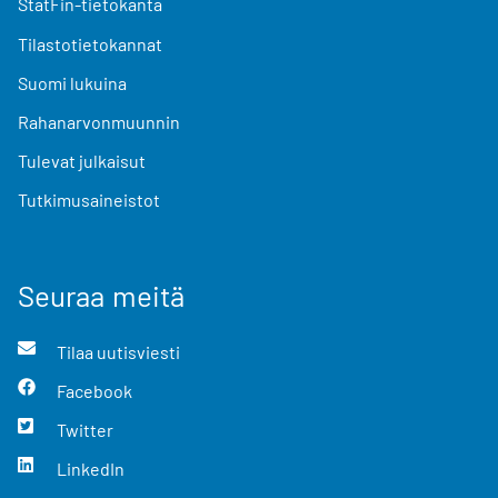
StatFin-tietokanta
Tilastotietokannat
Suomi lukuina
Rahanarvonmuunnin
Tulevat julkaisut
Tutkimusaineistot
Seuraa meitä
Tilaa uutisviesti
Facebook
Twitter
LinkedIn