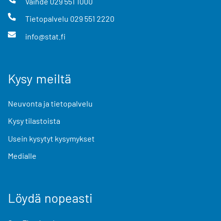
Vaihde
029 551 1000
Tietopalvelu
029 551 2220
info@stat.fi
Kysy meiltä
Neuvonta ja tietopalvelu
Kysy tilastoista
Usein kysytyt kysymykset
Medialle
Löydä nopeasti