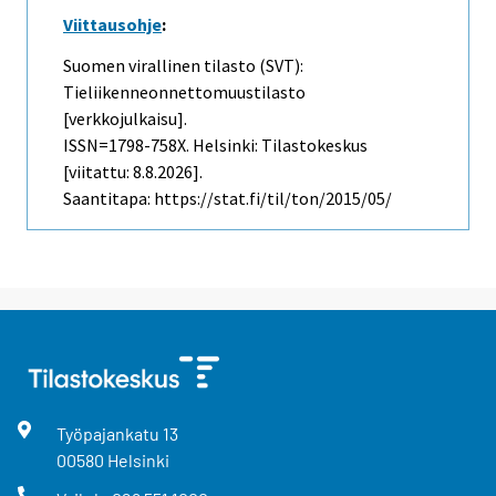
Viittausohje
:
Suomen virallinen tilasto (SVT):
Tieliikenneonnettomuustilasto
[verkkojulkaisu].
ISSN=1798-758X. Helsinki: Tilastokeskus
[viitattu: 8.8.2026].
Saantitapa: https://stat.fi/til/ton/2015/05/
Työpajankatu
13
00580
Helsinki