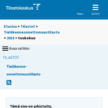
Valikko
Haku
Etusivu
>
Tilastot
>
Tieliikenneonnettomuustilasto
>
2015
>
toukokuu
Avaa valikko
TILASTOT
Tieliikenne-
onnettomuustilasto
Tämä sivu on arkistoitu.