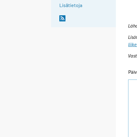
Lisätietoja
Lähd
Lisä
liik
Vast
Päiv