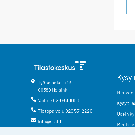
Kysy 
Työpajankatu
13
00580
Helsinki
Neuvonta
Vaihde
029 551 1000
Kysy tila
Tietopalvelu
029 551 2220
Usein ky
info@stat.fi
Medialle