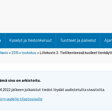
a
Kyselyt ja tiedonkeruut
Tuotteet ja palvelut
Aja
lasto
>
2015
>
toukokuu
> Liitekuvio 2. Tieliikenteessä kuolleet tienkäy
ämä sivu on arkistoitu.
.4.2022 jälkeen julkaistut tiedot löydät uudistetulta sivustolta.
iirry uudelle tilastosivulle