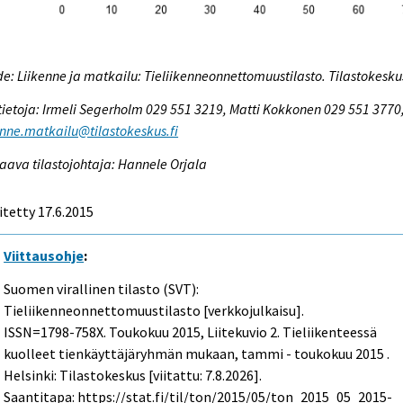
e: Liikenne ja matkailu: Tieliikenneonnettomuustilasto. Tilastokesku
tietoja: Irmeli Segerholm 029 551 3219, Matti Kokkonen 029 551 3770
enne.matkailu@tilastokeskus.fi
aava tilastojohtaja: Hannele Orjala
itetty 17.6.2015
Viittausohje
:
Suomen virallinen tilasto (SVT):
Tieliikenneonnettomuustilasto [verkkojulkaisu].
ISSN=1798-758X.
Toukokuu
2015, Liitekuvio 2. Tieliikenteessä
kuolleet tienkäyttäjäryhmän mukaan, tammi - toukokuu 2015 .
Helsinki: Tilastokeskus [viitattu: 7.8.2026].
Saantitapa: https://stat.fi/til/ton/2015/05/ton_2015_05_2015-