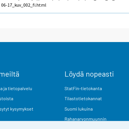
06-17_kuv_002_fi.html
meiltä
Löydä nopeasti
 ja tietopalvelu
StatFin-tietokanta
stoista
Tilastotietokannat
sytyt kysymykset
Suomi lukuina
Rahanarvonmuunnin
Tulevat julkaisut