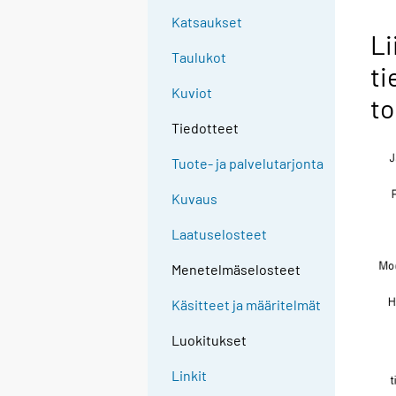
Katsaukset
Li
Taulukot
ti
Kuviot
to
Tiedotteet
Tuote- ja palvelutarjonta
Kuvaus
Laatuselosteet
Menetelmäselosteet
Käsitteet ja määritelmät
Luokitukset
Linkit