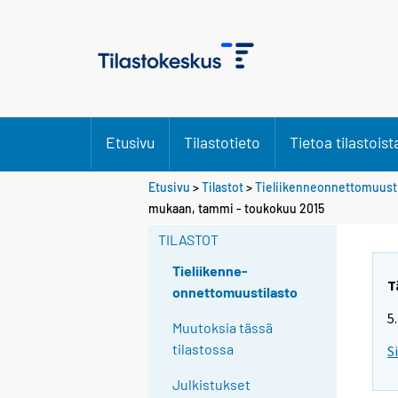
Etusivu
Tilastotieto
Tietoa tilastoist
Etusivu
>
Tilastot
>
Tieliikenneonnettomuusti
mukaan, tammi - toukokuu 2015
TILASTOT
Tieliikenne-
T
onnettomuustilasto
5
Muutoksia tässä
tilastossa
S
Julkistukset